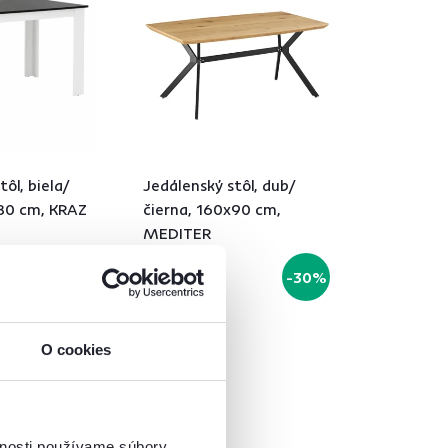
ôl, biela/
Jedálenský stôl, dub/
x80 cm, KRAZ
čierna, 160x90 cm,
MEDITER
285 €
-30%
199 €
O cookies
á
vnosti používame súbory