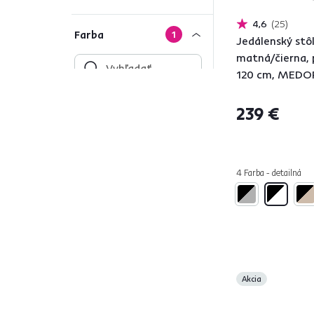
4,6
25
Farba
1
Jedálenský stôl
matná/čierna, 
120 cm, MEDO
Čierna
239 €
Béžová
6
Zlatá
3
Zelená
1
4 Farba - detailná
Biela
67
Sivá
18
Hnedá
86
Materiál
Akcia