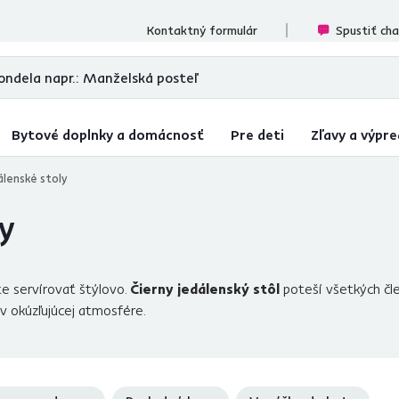
cenzií
Kontaktný formulár
Spustiť ch
Bytové doplnky a domácnosť
Pre deti
Zľavy a výpre
álenské stoly
ly
te servírovať štýlovo.
Čierny jedálenský stôl
poteší všetkých čl
i v okúzľujúcej atmosfére.