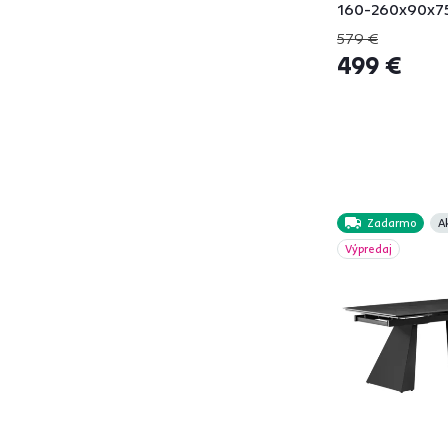
160-260x90x75
MAULI
1
579 €
MAZEN
1
499 €
MEDITER
1
MEDOR
4
NILER
1
NILSO
1
OLION
1
OREN
2
Zadarmo
A
PASTER
1
Výpredaj
PEDAL
1
PRESTON
2
REVENTON
3
RIKO
1
RINALDO
8
SALAL
1
SALTON
1