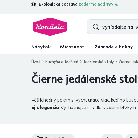
Ekologická doprava
zadarmo nad 199 €
4,7
31 157
overených produktových re
Nábytok
Miestnosti
Záhrada a hobby
Úvod
Kuchyňa a Jedáleň
Jedálenské stoly
Čierne jed
Čierne jedálenské sto
Váš lahodný pokrm si vychutnáte viac, keď ho bude
aj eleganciu
. Vychutnajte si jedlo s vašimi blízkym