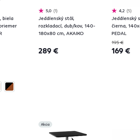
5,0
1
4,2
5
, biela
Jedálenský stôl,
Jedálenský s
priemer
rozkladací, dub/kov, 140-
čierna, 140
R
180x80 cm, AKAIKO
PEDAL
195 €
289 €
169 €
Akcia