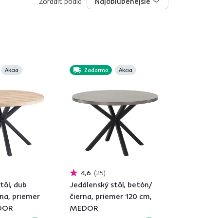
Zoradiť podľa
Najobľúbenejšie
Najobľúbenejšie
Akcia
Zadarmo
Akcia
4,6
25
tôl, dub
Jedálenský stôl, betón/
na, priemer
čierna, priemer 120 cm,
DOR
MEDOR