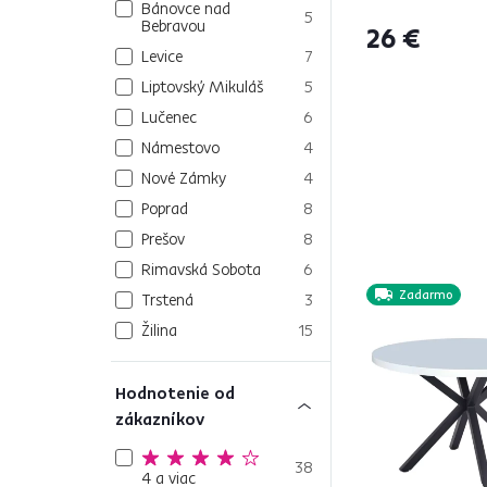
TYP 1
Bánovce nad
5
Bebravou
26 €
Levice
7
Liptovský Mikuláš
5
Lučenec
6
Námestovo
4
Nové Zámky
4
Poprad
8
Prešov
8
Rimavská Sobota
6
Zadarmo
Trstená
3
Žilina
15
Hodnotenie od
zákazníkov
38
4 a viac