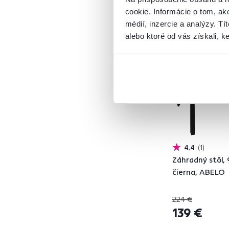
Oceľ
8
cookie. Informácie o tom, ak
Kov
58
médií, inzercie a analýzy. Tí
alebo ktoré od vás získali, ke
Akcia
Výpredaj
Model
ABELO
2
ABERO
1
ADELON
1
AKAIKO
1
4,4
1
AVENY
1
Záhradný stôl,
BORGEN
1
čierna, ABELO
BRANY
1
DARIAN
2
224 €
DELIS
1
139 €
DENTON
1