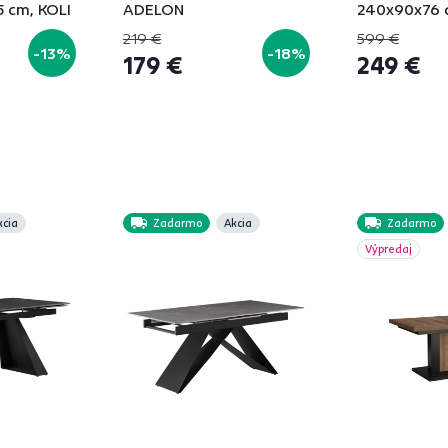
 cm, KOLI
ADELON
240x90x76 
219 €
599 €
-13%
-18%
179 €
249 €
kcia
Zadarmo
Akcia
Zadarmo
Výpredaj