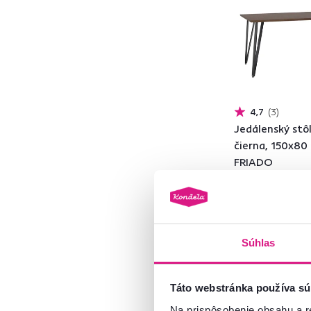
Polywood
1
Lišty MDF
2
MDF
26
Plastové drevo
2
Drevotrieska
19
ABS hrany
5
4,7
3
Akryl
6
Jedálenský stôl
Kameň
3
čierna, 150x80
FRIADO
Masív
2
Hliník
1
175 €
159 €
Keramika
2
Sklo
4
Plast
3
Súhlas
Dub
2
Chróm
1
Táto webstránka používa sú
Drevo
43
Na prispôsobenie obsahu a r