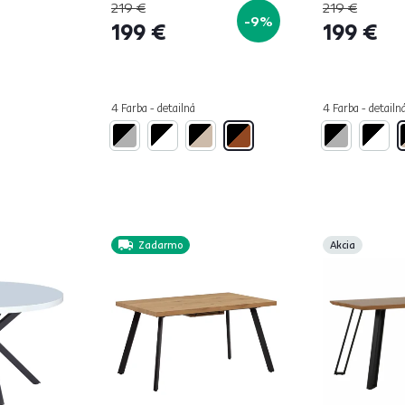
219 €
219 €
-9%
199 €
199 €
4 Farba - detailná
4 Farba - detailn
Zadarmo
Akcia