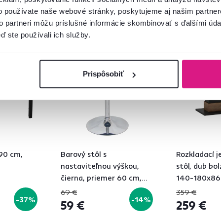
o používate naše webové stránky, poskytujeme aj našim partner
to partneri môžu príslušné informácie skombinovať s ďalšími údaj
ď ste používali ich služby.
Akcia
Zadarmo
Výpredaj
Prispôsobiť
 90 cm,
Barový stôl s
Rozkladací j
nastaviteľnou výškou,
stôl, dub bo
čierna, priemer 60 cm,
140-180x86 
BRANY 2 NEW
69 €
359 €
-37%
-14%
59 €
259 €