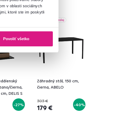
om v oblasti sociálnych
mi, ktoré ste im poskytli
Akcia
Akcia
Výpredaj
Povoliť všetko
edálenský
Záhradný stôl, 150 cm,
lzano/čierna,
čierna, ABELO
cm, DELIS S
303 €
-27%
-40%
179 €