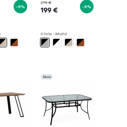
219 €
-9%
-9%
199 €
á
4 Farba - detailná
Akcia