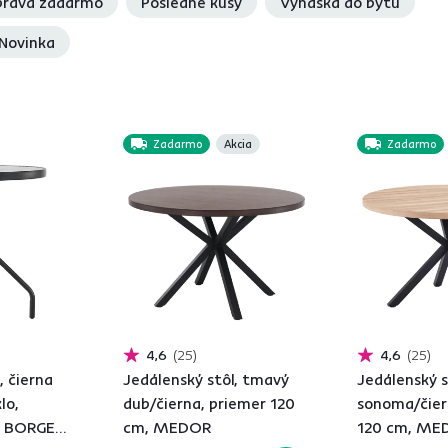
rava zadarmo
Posledné kusy
Vynáška do bytu
Novinka
Zadarmo
Akcia
Zadarmo
4,6
25
4,6
25
, čierna
Jedálenský stôl, tmavý
Jedálenský s
lo,
dub/čierna, priemer 120
sonoma/čier
, BORGEN
cm, MEDOR
120 cm, ME