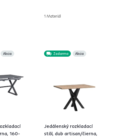
1 Materiál
Akcia
Zadarmo
Akcia
ozkladací
Jedálenský rozkladací
erna, 160-
stôl, dub artisan/čierna,