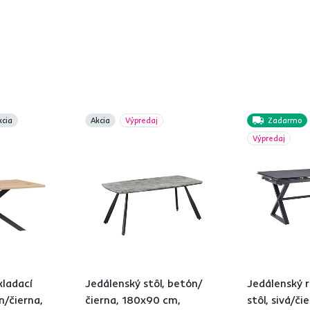
kcia
Akcia
Výpredaj
Zadarmo
Výpredaj
kladací
Jedálenský stôl, betón/
Jedálenský r
n/čierna,
čierna, 180x90 cm,
stôl, sivá/či