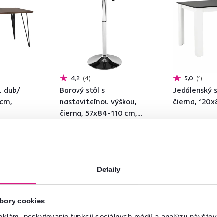
4,2
4
5,0
1
, dub/
Barový stôl s
Jedálenský st
 cm,
nastaviteľnou výškou,
čierna, 120
čierna, 57x84-110 cm,
FLORIAN
69 €
-9%
-5%
64,90 €
129 €
Detaily
2 Farba - detailn
bory cookies
eklám, poskytovanie funkcií sociálnych médií a analýzu návšte