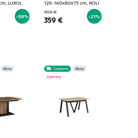
cm, LUXOL
120-160x80x75 cm, KOLI
458 €
-58%
-21%
359 €
Akcia
Zadarmo
Akcia
Výpredaj