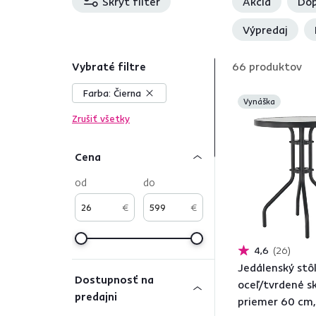
Skryť filter
Akcia
Dop
Výpredaj
Vybraté filtre
66
produktov
Farba:
Čierna
Vynáška
Zrušiť všetky
Cena
od
do
€
€
4,6
26
Jedálenský stôl
Dostupnosť na
oceľ/tvrdené sk
predajni
priemer 60 cm