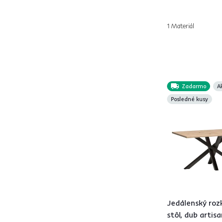
DIRAN
1
FLORENC
2
1 Materiál
FLORIAN
1
FRENY
1
FRIADO
1
FRIDA
1
Zadarmo
A
GERDONY
2
Posledné kusy
HARRY
1
IMAM
1
KOLI
2
KRAZ
2
LORIAN
1
LUKOS
4
LUXOL
1
Jedálenský roz
MAHIR TYP 2
1
stôl, dub artisa
MAJED
1