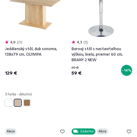
4,9
21
4,3
5
Jedálenský stôl, dub sonoma,
Barový stôl s nastaviteľnou
138x79 cm, OLYMPA
výškou, biela, priemer 60 cm,
BRANY 2 NEW
69 €
-14%
129 €
59 €
3 Farba - detailná
Akcia
Zadarmo
Akcia