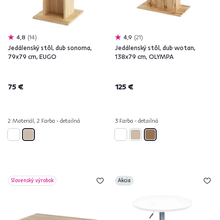
4,8
14
4,9
21
Jedálenský stôl, dub sonoma,
Jedálenský stôl, dub wotan,
79x79 cm, EUGO
138x79 cm, OLYMPA
75 €
125 €
2 Materiál, 2 Farba - detailná
3 Farba - detailná
Slovenský výrobok
Akcia