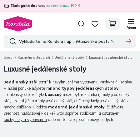
Ekologická doprava
zadarmo nad 199 €
4,7
31 211
overených produktových recenzií
Menu
Úvod
Kuchyňa a Jedáleň
Jedálenské stoly
Luxusné jedálenské stoly
Luxusné jedálenské stoly
Jedálenský stôl
patrí k nevyhnutnému vybaveniu
kuchyne či jedálne
.
V našej ponuke nájdete
mnoho typov jedálenských stolov
.
Jedálenský stôl v štýle
Luxusný
môže byť rozkladací, malý jedálenský
stôl, hranatý či okrúhly jedálenský stôl, obľúbený biely jedálenský stôl a
mnoho ďalšieho. Hľadáte
moderné jedálenské stoly
, či dávate
prednosť nadčasovej klasike? Stôl doplňte
stoličkami
a ostatným
kuchynským vybavením
a doprajte svojej jedálni nový nádych.