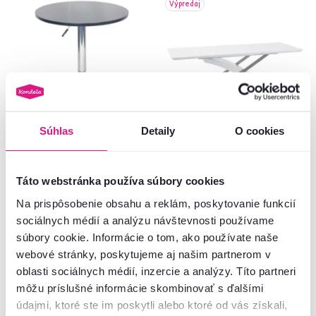
Výpredaj
Súhlas
Detaily
O cookies
4,8
1
Barový stôl s nastaviteľnou
Jedálenský stôl, biela/biela extra
výškou, čierna, priemer 60 cm,
vysoký lesk HG, 160-220x90 cm,
Táto webstránka používa súbory cookies
BRANY 2 NEW
KROS
69 €
659 €
Na prispôsobenie obsahu a reklám, poskytovanie funkcií
-14%
-28%
59 €
469 €
sociálnych médií a analýzu návštevnosti používame
súbory cookie. Informácie o tom, ako používate naše
webové stránky, poskytujeme aj našim partnerom v
oblasti sociálnych médií, inzercie a analýzy. Títo partneri
môžu príslušné informácie skombinovať s ďalšími
údajmi, ktoré ste im poskytli alebo ktoré od vás získali,
Zadarmo
Akcia