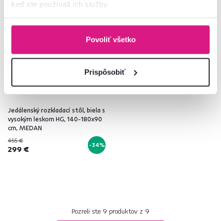
keď ste používali ich služby.
Výpredaj
Povoliť všetko
Prispôsobiť
Jedálenský rozkladací stôl, biela s
vysokým leskom HG, 140-180x90
cm, MEDAN
455 €
-34%
299 €
Pozreli ste
9
produktov z
9