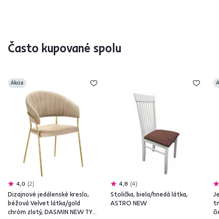
Často kupované spolu
Akcia
A
4,0
2
4,8
4
Dizajnové jedálenské kreslo,
Stolička, biela/hnedá látka,
Je
béžová Velvet látka/gold
ASTRO NEW
t
chróm zlatý, DASMIN NEW TYP
č