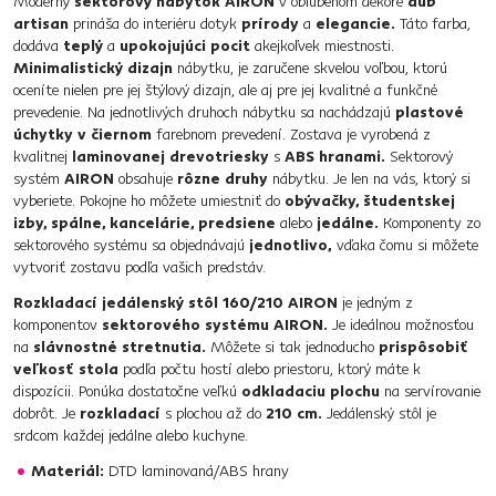
Moderný
sektorový nábytok AIRON
v obľúbenom dekore
dub
artisan
prináša do interiéru dotyk
prírody
a
elegancie.
Táto farba,
dodáva
teplý
a
upokojujúci pocit
akejkoľvek miestnosti.
Minimalistický dizajn
nábytku, je zaručene skvelou voľbou, ktorú
oceníte nielen pre jej štýlový dizajn, ale aj pre jej kvalitné a funkčné
prevedenie. Na jednotlivých druhoch nábytku sa nachádzajú
plastové
úchytky v čiernom
farebnom prevedení. Zostava je vyrobená z
kvalitnej
laminovanej drevotriesky
s
ABS hranami.
Sektorový
systém
AIRON
obsahuje
rôzne druhy
nábytku. Je len na vás, ktorý si
vyberiete. Pokojne ho môžete umiestniť do
obývačky, študentskej
izby, spálne, kancelárie, predsiene
alebo
jedálne.
Komponenty zo
sektorového systému sa objednávajú
jednotlivo,
vďaka čomu si môžete
vytvoriť zostavu podľa vašich predstáv.
Rozkladací jedálenský stôl 160/210 AIRON
je jedným z
komponentov
sektorového systému AIRON.
Je ideálnou možnosťou
na
slávnostné stretnutia.
Môžete si tak jednoducho
prispôsobiť
veľkosť stola
podľa počtu hostí alebo priestoru, ktorý máte k
dispozícii. Ponúka dostatočne veľkú
odkladaciu plochu
na servírovanie
dobrôt. Je
rozkladací
s plochou až do
210 cm.
Jedálenský stôl je
srdcom každej jedálne alebo kuchyne.
Materiál:
DTD laminovaná/ABS hrany