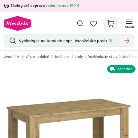
Ekologická doprava
zadarmo nad 199 €
4,7
31 285
overených produktových recenzií
Menu
Úvod
Kuchyňa a Jedáleň
Jedálenské stoly
Rozkladacie stoly
Jedálens
Zadarmo