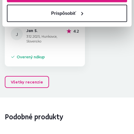
Zabalenie výrobku
5,0
Pomer hodnoty a ceny
4,0
Prispôsobiť
Jan S.
hviezdičky
4.2
J
3.12.2025, Hunkovce,
Slovensko
Overený nákup
Všetky recenzie
Podobné produkty