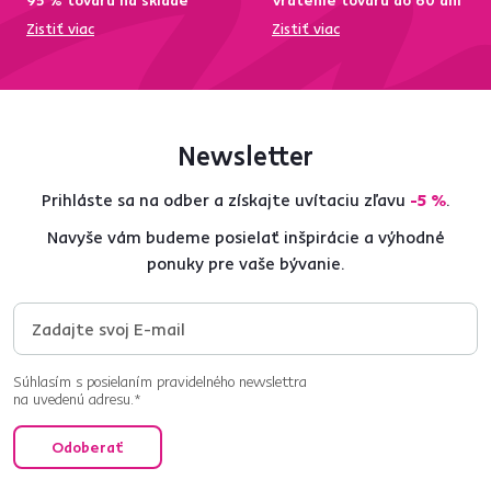
95 % tovaru na sklade
Vrátenie tovaru do 60 dní
Zistiť viac
Zistiť viac
Newsletter
Prihláste sa na odber a získajte uvítaciu zľavu
-5 %
.
Navyše vám budeme posielať inšpirácie a výhodné
ponuky pre vaše bývanie.
Súhlasím s posielaním pravidelného newslettra
na uvedenú adresu.*
Odoberať