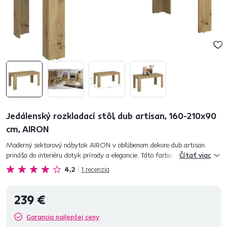
Jedálenský rozkladací stôl, dub artisan, 160-210x90
cm, AIRON
Moderný sektorový nábytok AIRON v obľúbenom dekore dub artisan
prináša do interiéru dotyk prírody a elegancie. Táto farba, dodáva teplý a
Čítať viac
upokojujúci pocit akejkoľvek miestnosti. Minimalistický di...
4,2
1
recenzia
239 €
Garancia najlepšej ceny