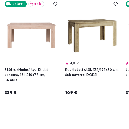
Zadarmo
Výpredaj
4,9
4
Stôl rozkladací typ 12, dub
Rozkladací stôl, 132/175x80 cm,
Je
sonoma, 161-210x77 cm,
dub navarra, DORSI
b
GRAND
239 €
169 €
2