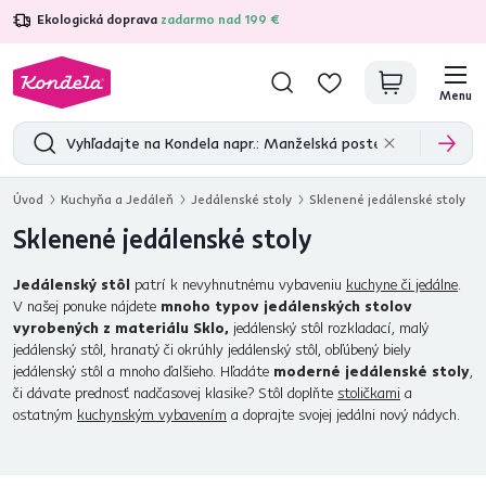
Ekologická doprava
zadarmo nad 199 €
4,7
31 333
overených produktových recenzií
Menu
Úvod
Kuchyňa a Jedáleň
Jedálenské stoly
Sklenené jedálenské stoly
Sklenené jedálenské stoly
Jedálenský stôl
patrí k nevyhnutnému vybaveniu
kuchyne či jedálne
.
V našej ponuke nájdete
mnoho typov jedálenských stolov
vyrobených z materiálu Sklo,
jedálenský stôl rozkladací, malý
jedálenský stôl, hranatý či okrúhly jedálenský stôl, obľúbený biely
jedálenský stôl a mnoho ďalšieho. Hľadáte
moderné jedálenské stoly
,
či dávate prednosť nadčasovej klasike? Stôl doplňte
stoličkami
a
ostatným
kuchynským vybavením
a doprajte svojej jedálni nový nádych.