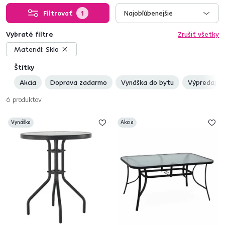
Filtrovať
1
Najobľúbenejšie
Vybraté filtre
Zrušiť všetky
Materiál:
Sklo
Štítky
Akcia
Doprava zadarmo
Vynáška do bytu
Výpredaj
6
produktov
Vynáška
Akcia