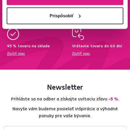
Bezpečný nákup
Doprava od 199 €
zadarmo
Prispôsobiť
Zistiť viac
Zisti viac
95 % tovaru na sklade
Vrátenie tovaru do 60 dní
Zistiť viac
Zistiť viac
Newsletter
Prihláste sa na odber a získajte uvítaciu zľavu
-5 %
.
Navyše vám budeme posielať inšpirácie a výhodné
ponuky pre vaše bývanie.