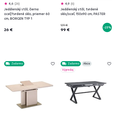
4,6
26
4,9
6
Jedálenský stôl, čierna
Jedálenský stôl, tvrdené
oceľ/tvrdené sklo, priemer 60
sklo/oceľ, 150x90 cm, PASTER
cm, BORGEN TYP 1
129 €
-23%
26 €
99 €
Zadarmo
Zadarmo
Akcia
Výpredaj