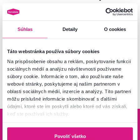
Jedálenský rozkladací stôl, biely
Záhradný stôl, čierna
lesk, 160-200x90 cm, OLAV
oceľ/tvrdené sklo, FRENY
Súhlas
Detaily
O cookies
545 €
49 €
Táto webstránka používa súbory cookies
Na prispôsobenie obsahu a reklám, poskytovanie funkcií
sociálnych médií a analýzu návštevnosti používame
súbory cookie. Informácie o tom, ako používate naše
Pozreli ste
6
produktov z
6
webové stránky, poskytujeme aj našim partnerom v
oblasti sociálnych médií, inzercie a analýzy. Títo partneri
môžu príslušné informácie skombinovať s ďalšími
údajmi, ktoré ste im poskytli alebo ktoré od vás získali,
keď ste používali ich služby.
Povoliť všetko