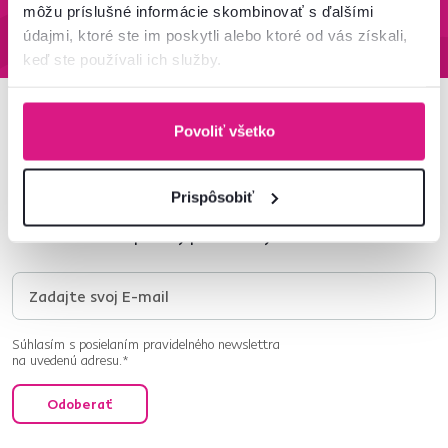
môžu príslušné informácie skombinovať s ďalšími
Zistiť viac
Zistiť viac
údajmi, ktoré ste im poskytli alebo ktoré od vás získali,
keď ste používali ich služby.
Povoliť všetko
Newsletter
Prihláste sa na odber a získajte uvítaciu zľavu
-5 %
.
Prispôsobiť
Navyše vám budeme posielať inšpirácie a výhodné
ponuky pre vaše bývanie.
Súhlasím s posielaním pravidelného newslettra
na uvedenú adresu.*
Odoberať