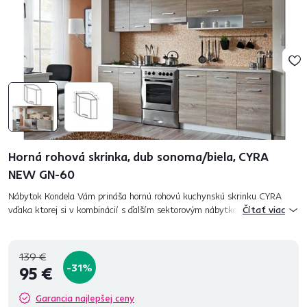
Horná rohová skrinka, dub sonoma/biela, CYRA
NEW GN-60
Nábytok Kondela Vám prináša hornú rohovú kuchynskú skrinku CYRA
vďaka ktorej si v kombinácií s ďalším sektorovým nábytkom CYRA
Čítať viac
vyskladáte kuchyňu podľa Vašich predstáv. Materiál: laminovaná D...
139 €
-31%
95 €
Garancia najlepšej ceny