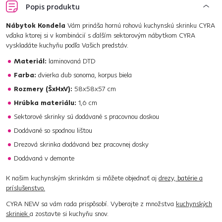
Popis produktu
Nábytok Kondela
Vám prináša hornú rohovú kuchynskú skrinku CYRA
vďaka ktorej si v kombinácií s ďalším sektorovým nábytkom CYRA
vyskladáte kuchyňu podľa Vašich predstáv.
Materiál:
laminovaná DTD
Farba:
dvierka dub sonoma, korpus biela
Rozmery (ŠxHxV):
58x58x57 cm
Hrúbka materiálu:
1,6 cm
Sektorové skrinky sú dodávané s pracovnou doskou
Dodávané so spodnou lištou
Drezová skrinka dodávaná bez pracovnej dosky
Dodávaná v demonte
K našim kuchynským skrinkám si môžete objednať aj
drezy, batérie a
príslušenstvo.
CYRA NEW sa vám rada prispôsobí. Vyberajte z množstva
kuchynských
skriniek
a zostavte si kuchyňu snov.