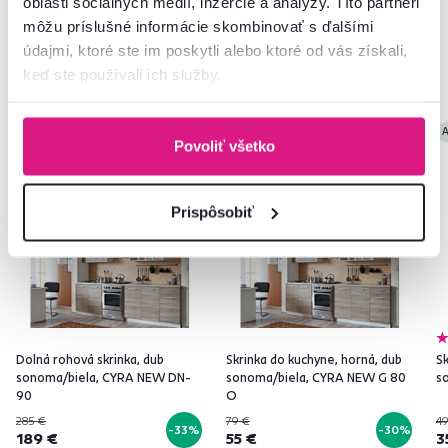
oblasti sociálnych médií, inzercie a analýzy. Títo partneri
môžu príslušné informácie skombinovať s ďalšími
údajmi, ktoré ste im poskytli alebo ktoré od vás získali,
Podobné produkty
keď ste používali ich služby.
Akcia
Výpredaj
Akcia
Výpredaj
A
Povoliť všetko
Prispôsobiť
Dolná rohová skrinka, dub
Skrinka do kuchyne, horná, dub
Sk
sonoma/biela, CYRA NEW DN-
sonoma/biela, CYRA NEW G 80
s
90
O
285 €
79 €
49
-33%
-30%
189 €
55 €
3