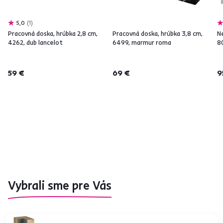
5,0
1
Pracovná doska, hrúbka 2,8 cm,
Pracovná doska, hrúbka 3,8 cm,
N
4262, dub lancelot
6499, marmur roma
8
59 €
69 €
9
Vybrali sme pre Vás