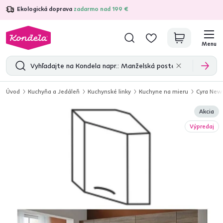
Ekologická doprava
zadarmo nad 199 €
4,7
31 333
overených produktových recenzií
Menu
Úvod
Kuchyňa a Jedáleň
Kuchynské linky
Kuchyne na mieru
Cyra New
Akcia
Výpredaj