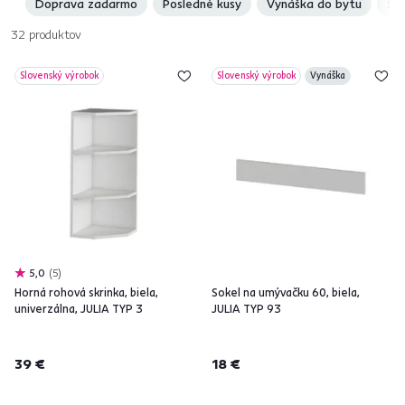
Doprava zadarmo
Posledné kusy
Vynáška do bytu
Sl
32
produktov
Slovenský výrobok
Slovenský výrobok
Vynáška
5,0
5
Horná rohová skrinka, biela,
Sokel na umývačku 60, biela,
univerzálna, JULIA TYP 3
JULIA TYP 93
39 €
18 €