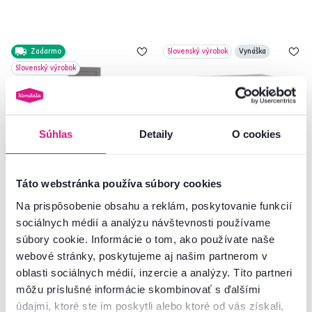
Zadarmo
Slovenský výrobok
Vynáška
Slovenský výrobok
Súhlas
Detaily
O cookies
Táto webstránka používa súbory cookies
Na prispôsobenie obsahu a reklám, poskytovanie funkcií
Potravinová skrinka,
Horná skrinka, tmavosivá/biela,
sociálnych médií a analýzu návštevnosti používame
tmavosivá/biela, JULIA TYP 80
JULIA TYP 7
súbory cookie. Informácie o tom, ako používate naše
webové stránky, poskytujeme aj našim partnerom v
299 €
oblasti sociálnych médií, inzercie a analýzy. Títo partneri
129 €
môžu príslušné informácie skombinovať s ďalšími
údajmi, ktoré ste im poskytli alebo ktoré od vás získali,