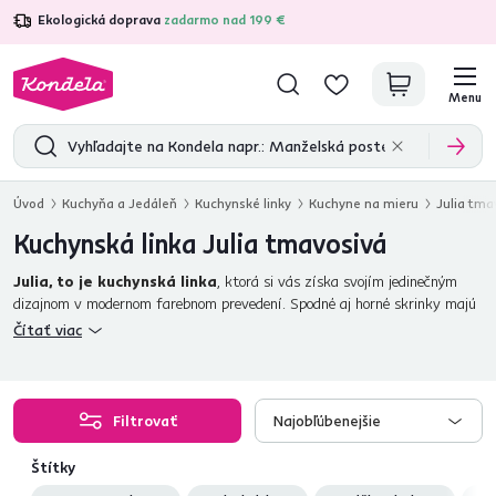
Ekologická doprava
zadarmo nad 199 €
4,7
31 157
overených produktových recenzií
Menu
Úvod
Kuchyňa a Jedáleň
Kuchynské linky
Kuchyne na mieru
Julia tma
Kuchynská linka Julia tmavosivá
Julia, to je kuchynská linka
, ktorá si vás získa svojím jedinečným
dizajnom v modernom farebnom prevedení. Spodné aj horné skrinky majú
korpus z
DTD laminovanej
v bielom prevedení, dvierka a predné fronty
Čítať viac
šuplíkov sú z
MDF
. Nadčasovú
tmavosivú
dopĺňajú
kovové úchytky
matný chróm
. Ku spodným skrinkám je možnosť doobjednať
pracovnú
dosku v prevedení Gold craft oak
. Okrem dolných a horných
skriniek si môžete vybrať z
vysokých skriniek
.
Filtrovať
Najobľúbenejšie
Štítky