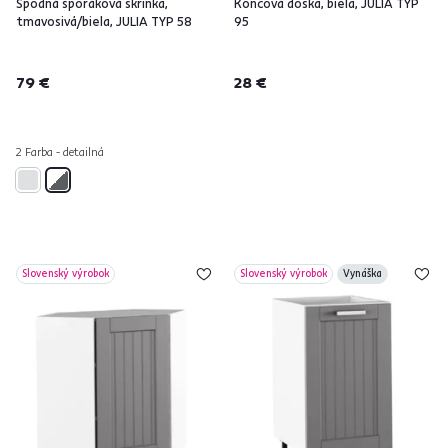
Spodná sporáková skrinka,
Koncová doska, biela, JULIA TYP
tmavosivá/biela, JULIA TYP 58
95
79 €
28 €
2 Farba - detailná
Slovenský výrobok
Slovenský výrobok
Vynáška