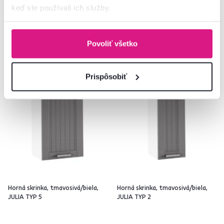
2 Farba - detailná
keď ste používali ich služby.
2 Farba - detailná
Povoliť všetko
Slovenský výrobok
Slovenský výrobok
Prispôsobiť
Horná skrinka, tmavosivá/biela,
Horná skrinka, tmavosivá/biela,
JULIA TYP 5
JULIA TYP 2