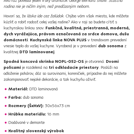
Ako raz povedal jeden Írsky dramatik George Bernard Shaw:
Šťastná
rodina nie je ničím iným, než predčasným nebom.
Hovorí sa, že
láska ide cez žalúdok
. Chýba vám však miesto, kde môžete
kúzliť a robiť radosť celej vašej rodine? Ako v raji sa budete cítiť s
kuchynskou linkou snov.
Funkčná, kvalitná, priestranná, moderná,
dych vyrážajúca, právom označovaná za srdce domova, dušu
domácnosti
.
Kuchynská linka NOVA PLUS
v trendovom prevedení
vnesie teplo do vašej kuchyne. Vyrobená je v prevedení
dub sonoma
z
kvalitnej
DTD laminovanej
.
Spodná koncová skrinka NOPL-052-OS
je otvorená.
Dvomi
policami
je rozdelená na
tri odkladacie priestory
. Poslúži na
odloženie pohárov, dóz so surovinami, koreničiek, prípadne do nej môžete
zakomponovať nejaké dekorácie, a tak kuchyňu oživiť.
Materiál:
DTD laminovaná
Farba:
dub sonoma
Rozmery (ŠxHxV):
30x56x73 cm
Hrúbka materiálu:
16 mm
Dodávané v demonte
Kvalitný slovenský výrobok