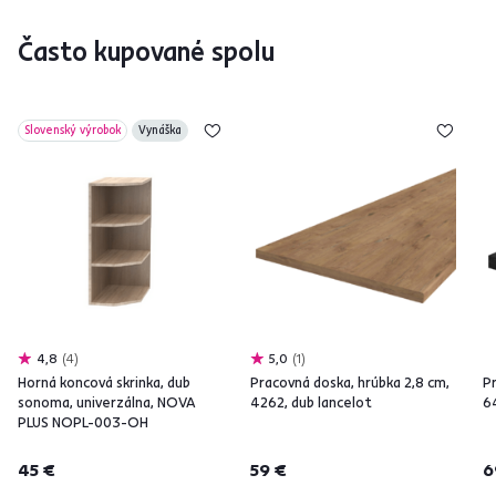
Často kupované spolu
Slovenský výrobok
Vynáška
4,8
4
5,0
1
Horná koncová skrinka, dub
Pracovná doska, hrúbka 2,8 cm,
P
sonoma, univerzálna, NOVA
4262, dub lancelot
6
PLUS NOPL-003-OH
45 €
59 €
6