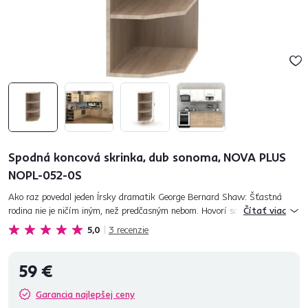
Spodná koncová skrinka, dub sonoma, NOVA PLUS
NOPL-052-0S
Ako raz povedal jeden Írsky dramatik George Bernard Shaw: Šťastná
rodina nie je ničím iným, než predčasným nebom. Hovorí sa, že láska ide
Čítať viac
cez žalúdok. Chýba vám však miesto, kde môžete kúzliť a...
5,0
3
recenzie
59 €
Garancia najlepšej ceny