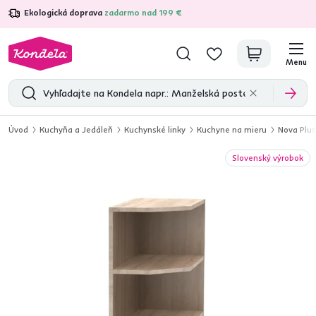
Ekologická doprava
zadarmo nad 199 €
4,7
31 211
overených produktových recenzií
Menu
Úvod
Kuchyňa a Jedáleň
Kuchynské linky
Kuchyne na mieru
Nova Plu
Slovenský výrobok