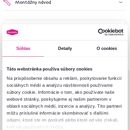
Montážny návod
Nenašli ste požadované informácie?
Kontaktujte nás a my vám radi poradíme
02/ 40 100 100
Spustiť chat
Súhlas
Detaily
O cookies
Táto webstránka používa súbory cookies
Na prispôsobenie obsahu a reklám, poskytovanie funkcií
Hodnotenia produktu
sociálnych médií a analýzu návštevnosti používame
súbory cookie. Informácie o tom, ako používate naše
Jednoduchosť montáže
5,0
webové stránky, poskytujeme aj našim partnerom v
5,0
Kvalita výrobku
5,0
oblasti sociálnych médií, inzercie a analýzy. Títo partneri
Zodpovedá očakávaniam
5,0
môžu príslušné informácie skombinovať s ďalšími
3
recenzie
Zabalenie výrobku
5,0
údajmi, ktoré ste im poskytli alebo ktoré od vás získali,
Pomer hodnoty a ceny
5,0
keď ste používali ich služby.