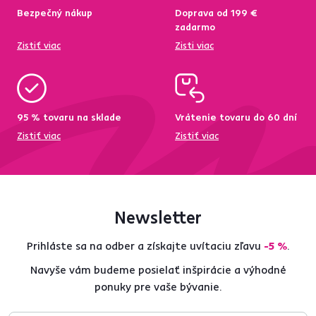
Bezpečný nákup
Doprava od 199 €
zadarmo
Zistiť viac
Zisti viac
95 % tovaru na sklade
Vrátenie tovaru do 60 dní
Zistiť viac
Zistiť viac
Newsletter
Prihláste sa na odber a získajte uvítaciu zľavu
-5 %
.
Navyše vám budeme posielať inšpirácie a výhodné
ponuky pre vaše bývanie.