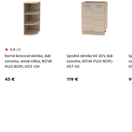
4,8
4
Horná koncová skrinka, dub
Spodná skrinka 60 2DV, dub
Sp
sonoma, univerzálna, NOVA
sonoma, NOVA PLUS NOPL-
s
PLUS NOPL-003-OH
057-0S
0
45 €
119 €
9