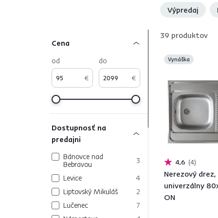
Výpredaj
39
produktov
Cena
od
do
Vynáška
€
€
Dostupnosť na
predajni
Bánovce nad
3
4,6
4
Bebravou
Nerezový drez,
Levice
4
univerzálny 80
Liptovský Mikuláš
2
ON
Lučenec
7