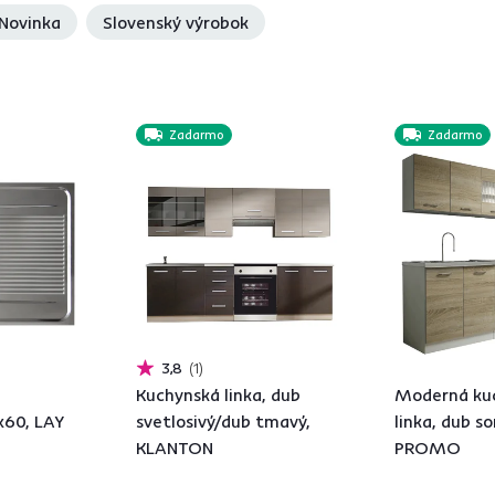
Novinka
Slovenský výrobok
Zadarmo
Zadarmo
3,8
1
Kuchynská linka, dub
Moderná ku
x60, LAY
svetlosivý/dub tmavý,
linka, dub s
KLANTON
PROMO