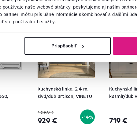
o používate naše webové stránky, poskytujeme aj našim partner
to partneri môžu príslušné informácie skombinovať s ďalšími údaj
Zadarmo
Akcia
Zadarmo
ď ste používali ich služby.
Novinka
Prispôsobiť
Kuchynská linka, 2,4 m,
Kuchynská li
x60,
sivá/dub artisan, VINETU
kašmír/dub 
1 089 €
-14%
929 €
719 €