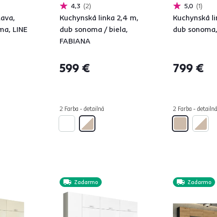
4,3
2
5,0
1
ava,
Kuchynská linka 2,4 m,
Kuchynská li
ma, LINE
dub sonoma / biela,
dub sonoma
FABIANA
599 €
799 €
2 Farba - detailná
2 Farba - detailn
Zadarmo
Zadarmo