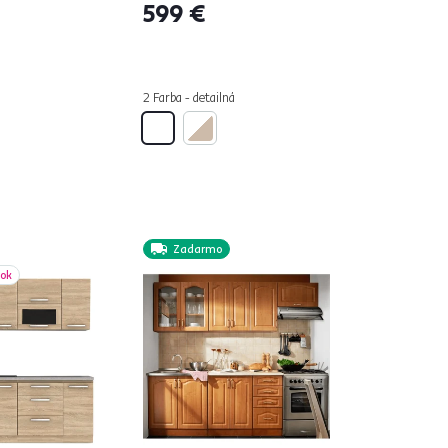
599 €
2 Farba - detailná
Zadarmo
bok