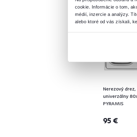
cookie. Informácie o tom, ak
LORA
1
médií, inzercie a analýzy. Tí
MONIA
1
Výpredaj
alebo ktoré od vás získali, ke
NOLDIC
1
Posledné kusy
NOVA
2
PRADO
3
PROMO
1
PYRAMIS
1
SMILE
1
VINETU
2
Nerezový drez,
Šírka (cm)
univerzálny 80
PYRAMIS
od
do
95 €