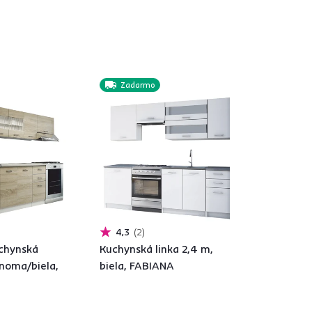
Zadarmo
4,3
2
chynská
Kuchynská linka 2,4 m,
onoma/biela,
biela, FABIANA