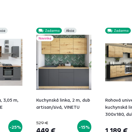
kcia
Zadarmo
Akcia
Zadarmo
Novinka
, 3,05 m,
Kuchynská linka, 2 m, dub
Rohová univ
LE
artisan/sivá, VINETU
kuchynská li
300x180, du
čierna, NOL
529 €
-25%
-15%
449 €
1 189 €