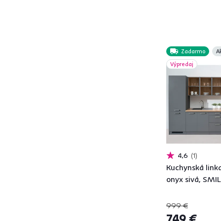
Hĺbka (cm)
od
do
Zadarmo
A
Výpredaj
Výška (cm)
od
do
4,6
1
Kuchynská linka
onyx sivá, SMI
Dodávané
So spodnou lištou
999 €
25
(soklom)
749 €