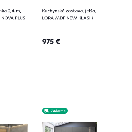
nka 2,4 m,
Kuchynská zostava, jelša,
, NOVA PLUS
LORA MDF NEW KLASIK
975 €
á
Zadarmo