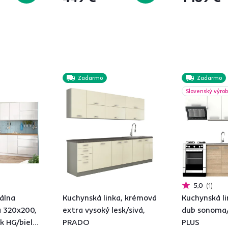
Zadarmo
Zadarmo
Slovenský výro
5,0
1
álna
Kuchynská linka, krémová
Kuchynská li
a 320x200,
extra vysoký lesk/sivá,
dub sonoma/
sk HG/biela
PRADO
PLUS