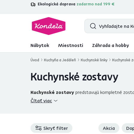
Ekologická doprava
zadarmo nad 199 €
4,7
31 285
overených produktových r
Nábytok
Miestnosti
Záhrada a hobby
Úvod
Kuchyňa a Jedáleň
Kuchynské linky
Kuchynské z
Kuchynské zostavy
Kuchynské zostavy
predstavujú kompletné zost
zodpovedá Vašej predstave o dokonalej kuch
Čítať viac
zostavy sú dodávané
vrátane pracovnej dosky
.
Skryť filter
Akcia
Dop