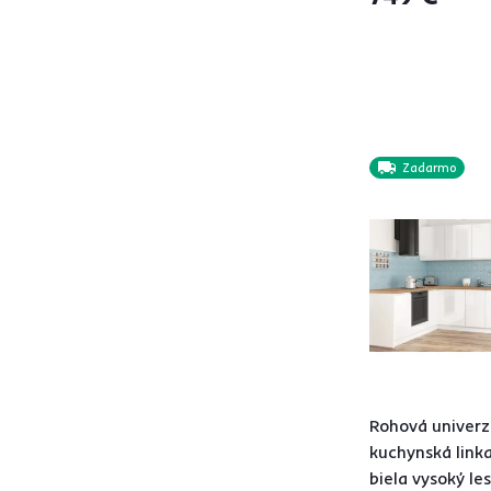
So sifónom
2
S pracovnou doskou
33
Prevedenie
Ľavé prevedenie
1
Zadarmo
Pravé prevedenie
1
Rohové
7
Vlastnosti
S dvierkami
7
PUSH OPEN
2
Rohová univerz
S úchytkou
1
kuchynská link
S vyklápacími
1
biela vysoký le
dvierkami