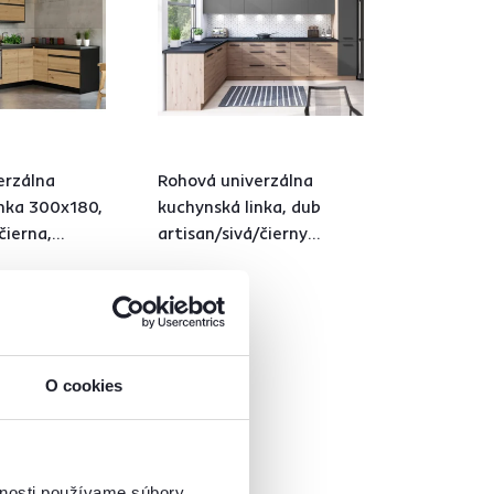
erzálna
Rohová univerzálna
inka 300x180,
kuchynská linka, dub
čierna,
artisan/sivá/čierny
vulkán, 330x210, LANGEN
1 765 €
O cookies
vnosti používame súbory