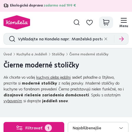
Ekologická doprava
zadarmo nad 199 €
4,7
31 211
overených produktových recenzií
Menu
Úvod
Kuchyňa a Jedáleň
Stoličky
Čierne moderné stoličky
Čierne moderné stoličky
Ak chcete vo vašej
kuchyni alebo jedálni
sedieť pohodlne a štýlovo,
prezrite si
moderné stoličky
z našej ponuky. Moderné stoličky do
kuchyne vo farebnom prevedení Čierna predstavujú nielen funkčné, no i
dizajnové riešenie zariadenia domácnosti
. Spolu s ostatným
vybavením
si doprajte
jedáleň snov
.
Filtrovať
1
Najobľúbenejšie