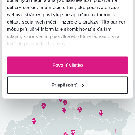
súbory cookie. Informácie o tom, ako používate naše
webové stránky, poskytujeme aj našim partnerom v
Súhlasím s posielaním pravidelného newslettra
oblasti sociálnych médií, inzercie a analýzy. Títo partneri
na uvedenú adresu.*
môžu príslušné informácie skombinovať s ďalšími
údajmi, ktoré ste im poskytli alebo ktoré od vás získali,
Odoberať
keď ste používali ich služby.
Chcete o všetkom vedieť ako prvý? Nastavte si doručovanie našich
e‑mailov tak, aby vám nič neušlo.
Návod nájdete tu
.
Povoliť všetko
Prispôsobiť