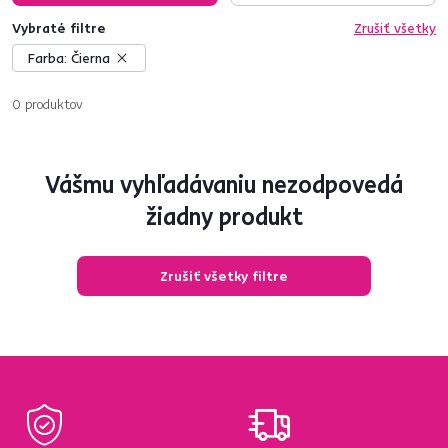
Vybraté filtre
Zrušiť všetky
Farba:
Čierna
0
produktov
Vášmu vyhľadávaniu nezodpovedá
žiadny produkt
Zrušiť všetky filtre