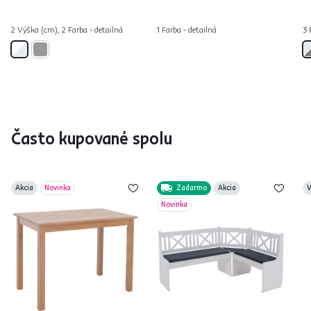
2 Výška (cm), 2 Farba - detailná
1 Farba - detailná
3 
Často kupované spolu
Akcia
Novinka
Zadarmo
Akcia
V
Novinka