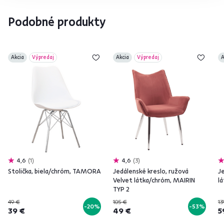
Podobné produkty
Akcia
Výpredaj
Akcia
Výpredaj
A
4,6
1
4,6
3
Stolička, biela/chróm, TAMORA
Jedálenské kreslo, ružová
Je
Velvet látka/chróm, MAIRIN
l
TYP 2
49 €
105 €
13
-20%
-53%
39 €
49 €
5