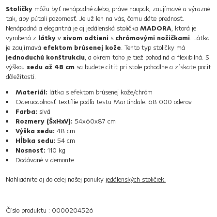
Stoličky
môžu byť nenápadné alebo, práve naopak, zaujímavé a výrazné
tak, aby pútali pozornosť. Je už len na vás, čomu dáte prednosť.
Nenápadná a elegantná je aj jedálenská stolička
MADORA
, ktorá je
vyrobená z
látky
v
sivom odtieni
s
chrómovými nožičkami
. Látka
je zaujímavá
efektom brúsenej kože
. Tento typ stoličky má
jednoduchú konštrukciu
, a okrem toho je tiež pohodlná a flexibilná. S
výškou
sedu až 48 cm
sa budete cítiť pri stole pohodlne a získate pocit
dôležitosti.
Materiál:
látka s efektom brúsenej kože/chróm
Oderuodolnosť textílie podľa testu Martindale: 68 000 oderov
Farba:
sivá
Rozmery (ŠxHxV):
54x60x87 cm
Výška sedu:
48 cm
Hĺbka sedu:
54 cm
Nosnosť:
110 kg
Dodávané v demonte
Nahliadnite aj do celej našej ponuky
jedálenských stoličiek.
Číslo produktu : 0000204526