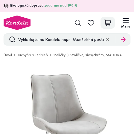
Ekologická doprava
zadarmo nad 199 €
4,7
31 211
overených produktových recenzií
Menu
Úvod
Kuchyňa a Jedáleň
Stoličky
Stolička, sivá/chróm, MADORA