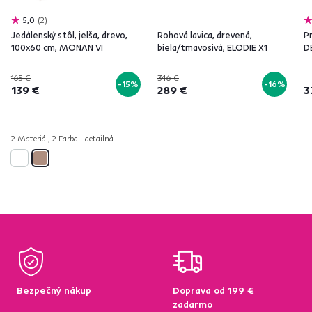
5,0
2
Jedálenský stôl, jelša, drevo,
Rohová lavica, drevená,
Pr
100x60 cm, MONAN VI
biela/tmavosivá, ELODIE X1
D
165 €
346 €
-15%
-16%
139 €
289 €
3
2 Materiál, 2 Farba - detailná
Bezpečný nákup
Doprava od 199 €
zadarmo