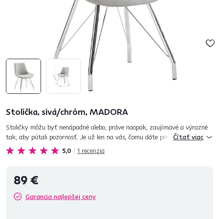
Stolička, sivá/chróm, MADORA
Stoličky môžu byť nenápadné alebo, práve naopak, zaujímavé a výrazné
tak, aby pútali pozornosť. Je už len na vás, čomu dáte prednosť.
Čítať viac
Nenápadná a elegantná je aj jedálenská stolička MADORA, ktorá je v...
5,0
1
recenzia
89 €
Garancia najlepšej ceny