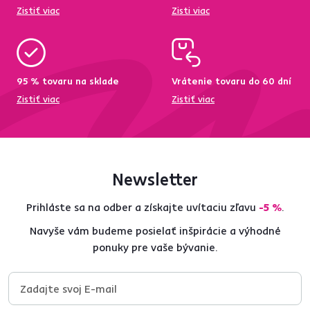
Zistiť viac
Zisti viac
95 % tovaru na sklade
Vrátenie tovaru do 60 dní
Zistiť viac
Zistiť viac
Newsletter
Prihláste sa na odber a získajte uvítaciu zľavu
-5 %
.
Navyše vám budeme posielať inšpirácie a výhodné
ponuky pre vaše bývanie.