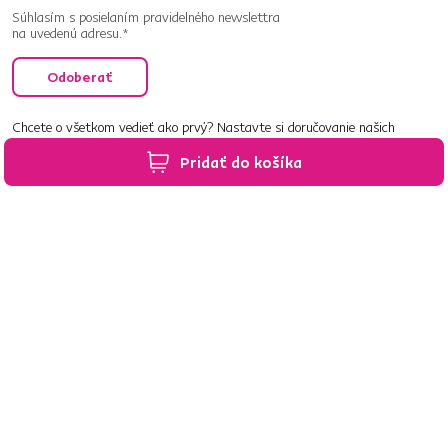
Súhlasím s posielaním pravidelného newslettra
na uvedenú adresu.*
Odoberať
Chcete o všetkom vedieť ako prvý? Nastavte si doručovanie našich
e‑mailov tak, aby vám nič neušlo.
Návod nájdete tu
.
Pridať do košíka