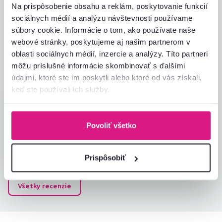
Na prispôsobenie obsahu a reklám, poskytovanie funkcií
Jednoduchosť montáže
5,0
sociálnych médií a analýzu návštevnosti používame
5,0
Kvalita výrobku
5,0
súbory cookie. Informácie o tom, ako používate naše
Zodpovedá očakávaniam
5,0
webové stránky, poskytujeme aj našim partnerom v
1
recenzia
Zabalenie výrobku
5,0
oblasti sociálnych médií, inzercie a analýzy. Títo partneri
Pomer hodnoty a ceny
5,0
môžu príslušné informácie skombinovať s ďalšími
údajmi, ktoré ste im poskytli alebo ktoré od vás získali,
keď ste používali ich služby.
Eva H.
hviezdičiek
5
E
29.12.2025, Diaková,
Slovensko
Povoliť všetko
Overený nákup
Prispôsobiť
Všetky recenzie