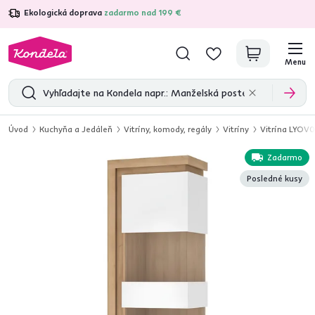
Ekologická doprava
zadarmo nad 199 €
4,7
31 211
overených produktových recenzií
Menu
Úvod
Kuchyňa a Jedáleň
Vitríny, komody, regály
Vitríny
Vitrína LYOV0
Zadarmo
Posledné kusy