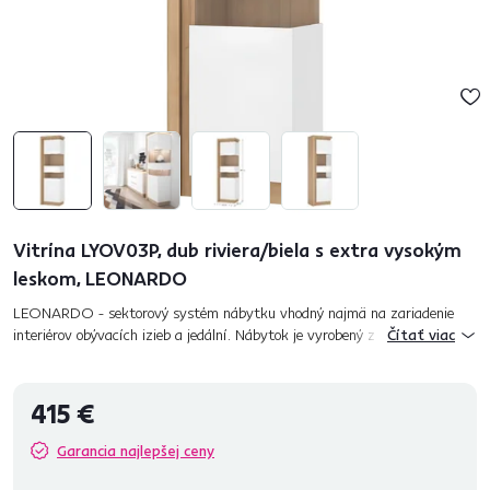
Vitrína LYOV03P, dub riviera/biela s extra vysokým
leskom, LEONARDO
LEONARDO - sektorový systém nábytku vhodný najmä na zariadenie
interiérov obývacích izieb a jedální. Nábytok je vyrobený z laminovaných
Čítať viac
drevotrieskových dosiek, ktoré sú odolné voči poškriabaniu a...
415 €
Garancia najlepšej ceny