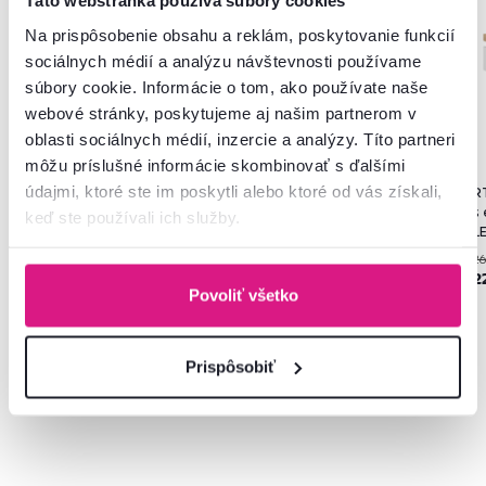
Táto webstránka používa súbory cookies
Na prispôsobenie obsahu a reklám, poskytovanie funkcií
sociálnych médií a analýzu návštevnosti používame
súbory cookie. Informácie o tom, ako používate naše
webové stránky, poskytujeme aj našim partnerom v
oblasti sociálnych médií, inzercie a analýzy. Títo partneri
môžu príslušné informácie skombinovať s ďalšími
údajmi, ktoré ste im poskytli alebo ktoré od vás získali,
Polica LYOP03, dub riviera/biela
Komoda, dub bolzano/čierna,
RT
s extra vysokým leskom,
DELIS E
s
keď ste používali ich služby.
LEONARDO
L
295 €
26
-29%
55 €
209 €
2
Povoliť všetko
Prispôsobiť