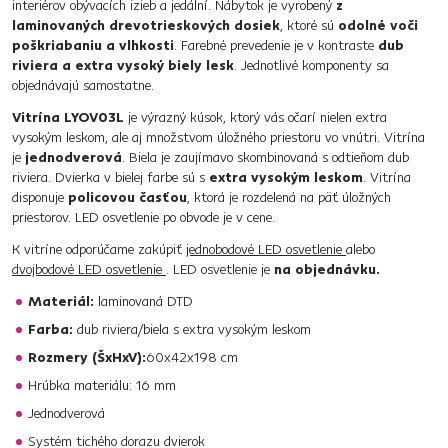
interiérov obývacích izieb a jedální. Nábytok je vyrobený
z
laminovaných drevotrieskových dosiek
, ktoré sú
odolné voči
poškriabaniu a vlhkosti
. Farebné prevedenie je v kontraste
dub
riviera a extra vysoký biely lesk
. Jednotlivé komponenty sa
objednávajú samostatne.
Vitrína LYOV03L
je výrazný kúsok, ktorý vás očarí nielen extra
vysokým leskom, ale aj množstvom úložného priestoru vo vnútri. Vitrína
je
jednodverová
. Biela je zaujímavo skombinovaná s odtieňom dub
riviera. Dvierka v bielej farbe sú s
extra vysokým leskom
. Vitrína
disponuje
policovou časťou
, ktorá je rozdelená na päť úložných
priestorov. LED osvetlenie po obvode je v cene.
K vitríne odporúčame zakúpiť
jednobodové LED osvetlenie
alebo
dvojbodové LED osvetlenie
. LED osvetlenie je
na objednávku.
Materiál:
laminovaná DTD
Farba:
dub riviera/biela s extra vysokým leskom
Rozmery (ŠxHxV):
60x42x198 cm
Hrúbka materiálu: 16 mm
Jednodverová
Systém tichého dorazu dvierok