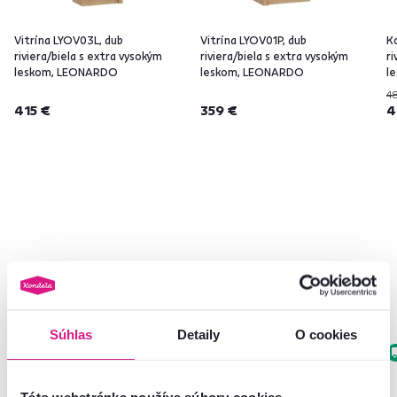
Vitrína LYOV03L, dub
Vitrína LYOV01P, dub
K
riviera/biela s extra vysokým
riviera/biela s extra vysokým
ri
leskom, LEONARDO
leskom, LEONARDO
l
4
415 €
359 €
4
Často kupované spolu
Súhlas
Detaily
O cookies
Zadarmo
Akcia
Výpredaj