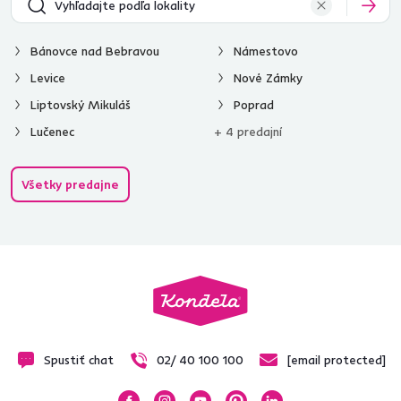
Bánovce nad Bebravou
Námestovo
Levice
Nové Zámky
Liptovský Mikuláš
Poprad
Lučenec
+ 4 predajní
Všetky predajne
Spustiť chat
02/ 40 100 100
[email protected]