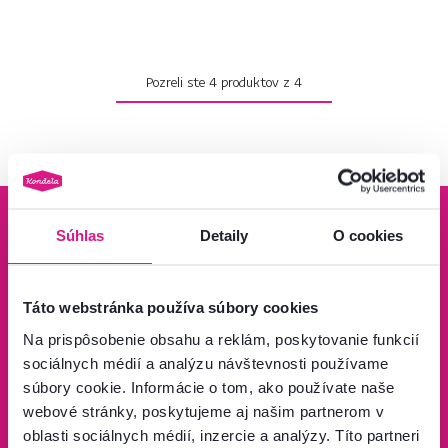
Pozreli ste
4
produktov z
4
Súhlas
Detaily
O cookies
Bezpečný nákup
Doprava od 199 €
Táto webstránka používa súbory cookies
zadarmo
Na prispôsobenie obsahu a reklám, poskytovanie funkcií
Zistiť viac
Zisti viac
sociálnych médií a analýzu návštevnosti používame
súbory cookie. Informácie o tom, ako používate naše
webové stránky, poskytujeme aj našim partnerom v
oblasti sociálnych médií, inzercie a analýzy. Títo partneri
95 % tovaru na sklade
Vrátenie tovaru do 60 dní