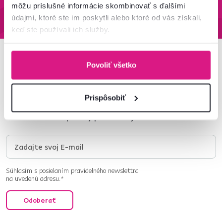
môžu príslušné informácie skombinovať s ďalšími
Zistiť viac
Zistiť viac
údajmi, ktoré ste im poskytli alebo ktoré od vás získali,
keď ste používali ich služby.
Povoliť všetko
Newsletter
Prihláste sa na odber a získajte uvítaciu zľavu
-5 %
.
Prispôsobiť
Navyše vám budeme posielať inšpirácie a výhodné
ponuky pre vaše bývanie.
Súhlasím s posielaním pravidelného newslettra
na uvedenú adresu.*
Odoberať