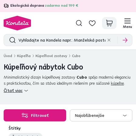
Ekologická doprava
zadarmo nad 199 €
4,7
31 157
overených produktových recenzií
Menu
Úvod
Kúpeľňa
Kúpeľňové zostavy
Cubo
Kúpeľňový nábytok Cubo
Minimalistický dizajn kúpeľňovej zostavy
Cubo
spája modernú eleganciu
s praktickosťou, čím sa stáva ideálnym riešením pre súčasné
kúpeľne
.
Vyrobená v kombinácii bielej farby a dekoru dub artisan prináša do
Čítať viac
priestoru príjemný kontrast a prirodzenú atmosféru.
Čierne kovové
nožičky a úchytky
dodávajú zostave industriálny šmrnc. Zostava
Cubo
je skvelou voľbou pre tých, ktorí ocenia štýl a funkčnosť.
Filtrovať
Najobľúbenejšie
Štítky