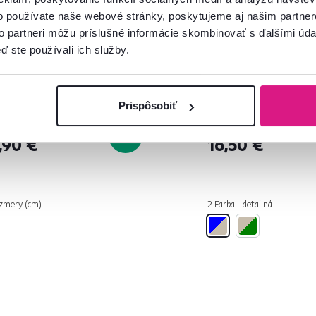
o používate naše webové stránky, poskytujeme aj našim partner
to partneri môžu príslušné informácie skombinovať s ďalšími údaj
ď ste používali ich služby.
5,0
6
4,6
5
erec, béžová/vintage vzor,
Plyšový medveď,
200, SONIL
smotanová/modrá, 6
MADEN GIRL TYP2
Prispôsobiť
€
29 €
-41%
,90 €
16,50 €
zmery (cm)
2 Farba - detailná