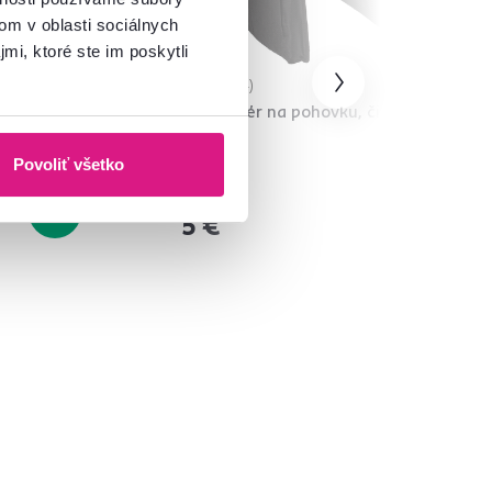
om v oblasti sociálnych
mi, ktoré ste im poskytli
4,8
4
Organizér na pohovku, čierna,
5cm,
IPRES
Povoliť všetko
7 €
-43%
-28%
5 €