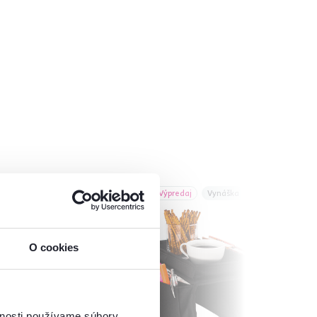
Akcia
Výpredaj
Vynáška
O cookies
vnosti používame súbory