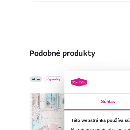
Podobné produkty
Akcia
Výpredaj
Vynáška
Akc
Súhlas
Táto webstránka používa sú
Na prispôsobenie obsahu a r