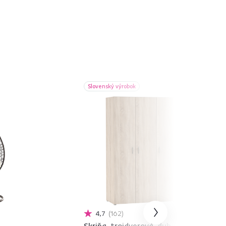
Slovenský výrobok
4,7
162
Skriňa, trojdverová, dub