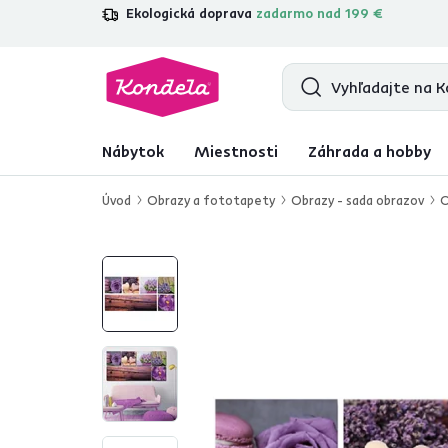
Ekologická doprava
zadarmo nad 199 €
4,7
31 333
overených produktových r
Nábytok
Miestnosti
Záhrada a hobby
Úvod
Obrazy a fototapety
Obrazy - sada obrazov
O