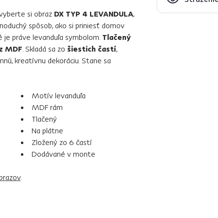
 vyberte si obraz
DX TYP 4 LEVANDULA
,
noduchý spôsob, ako si priniesť domov
é je práve levanduľa symbolom.
Tlačený
z MDF
. Skladá sa zo
šiestich častí
,
nnú, kreatívnu dekoráciu. Stane sa
Motív levanduľa
MDF rám
Tlačený
Na plátne
Zložený zo 6 častí
Dodávané v monte
brazov
.