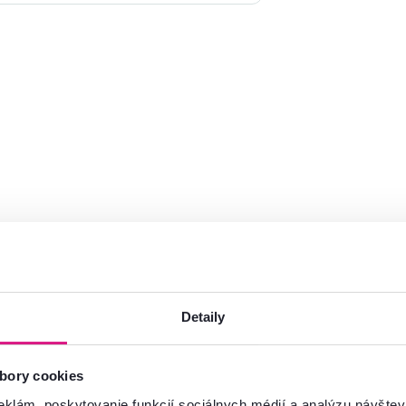
ia
Výpredaj
Vynáška
Akcia
Výpredaj
Detaily
bory cookies
eklám, poskytovanie funkcií sociálnych médií a analýzu návšte