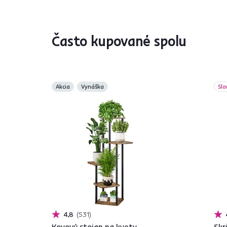
Často kupované spolu
Akcia
Vynáška
Slo
4,8
531
Kovový stojan na kvety,
Skr