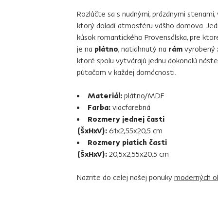
Rozlúčte sa s nudnými, prázdnymi stenami,
ktorý doladí atmosféru vášho domova. Jed
kúsok romantického Provensálska, pre ktor
je na
plátno
, natiahnutý na
rám
vyrobený
ktoré spolu vytvárajú jednu dokonalú náste
pútačom v každej domácnosti.
Materiál:
plátno/MDF
Farba:
viacfarebná
Rozmery jednej časti
(ŠxHxV):
61x2,55x20,5 cm
Rozmery piatich časti
(ŠxHxV):
20,5x2,55x20,5 cm
Nazrite do celej našej ponuky
moderných o