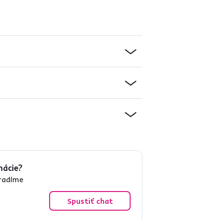
mácie?
oradíme
Spustiť chat