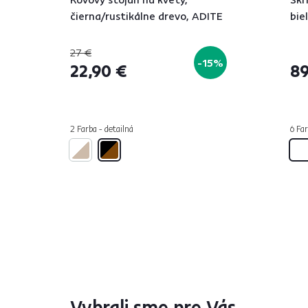
čierna/rustikálne drevo, ADITE
bie
27 €
-15%
22,90 €
89
2 Farba - detailná
6 Far
Vybrali sme pre Vás