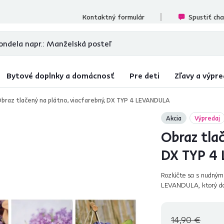
ecenzií
Kontaktný formulár
Spustiť ch
Bytové doplnky a domácnosť
Pre deti
Zľavy a výpre
braz tlačený na plátno, viacfarebný, DX TYP 4 LEVANDULA
Akcia
Výpredaj
Obraz tlač
DX TYP 4
Rozlúčte sa s nudným
LEVANDULA, ktorý dol
priniesť domov kúsok 
14,90 €