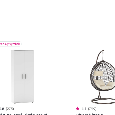
venský výrobok
4,8
273
4,7
799
iňa, policová, dvojdverová,
Závesné kreslo,