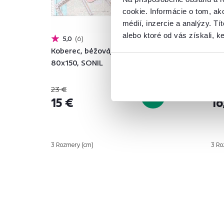
cookie. Informácie o tom, ak
médií, inzercie a analýzy. Tí
alebo ktoré od vás získali, ke
5,0
6
Koberec, béžová/vintage vzor,
Kob
80x150, SONIL
80x
23 €
29 
-34%
15 €
16
3 Rozmery (cm)
3 Ro