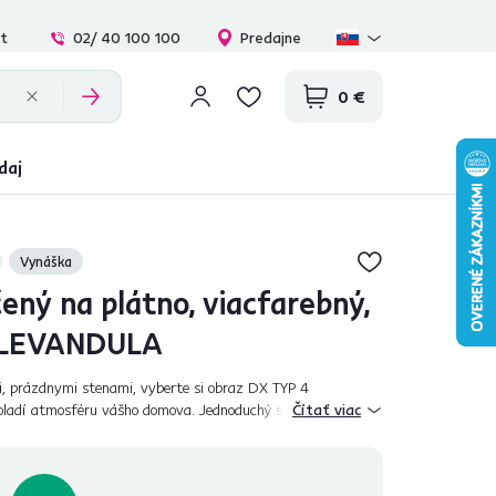
at
02/ 40 100 100
Predajne
0 €
daj
Vynáška
ený na plátno, viacfarebný,
 LEVANDULA
i, prázdnymi stenami, vyberte si obraz DX TYP 4
adí atmosféru vášho domova. Jednoduchý spôsob, ako si
Čítať viac
romantického Provensálska, pre ktoré...