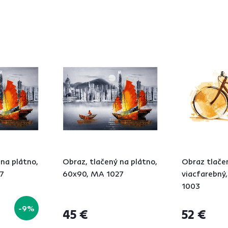
 na plátno,
Obraz, tlačený na plátno,
Obraz tlačen
7
60x90, MA 1027
viacfarebný
1003
-9%
45 €
52 €