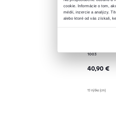
cookie. Informácie o tom, ak
médií, inzercie a analýzy. Tí
alebo ktoré od vás získali, ke
Obraz tlačený 
viacfarebný, 7
1003
40,90 €
15 Výška (cm)