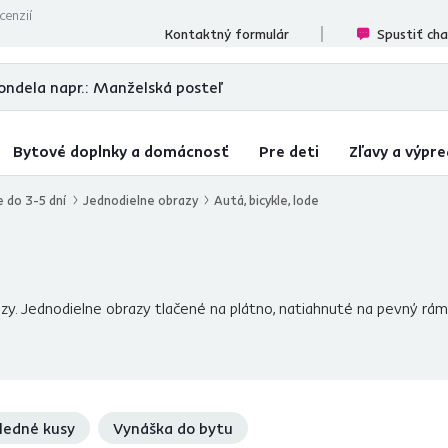
cenzií
Kontaktný formulár
Spustiť ch
Bytové doplnky a domácnosť
Pre deti
Zľavy a výpre
e do 3-5 dní
Jednodielne obrazy
Autá, bicykle, lode
brazy. Jednodielne obrazy tlačené na plátno, natiahnuté na pevný r
ledné kusy
Vynáška do bytu