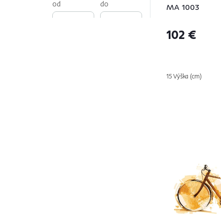
od
do
MA 1003
102 €
Dodávané v monte
15 Výška (cm)
Áno
90