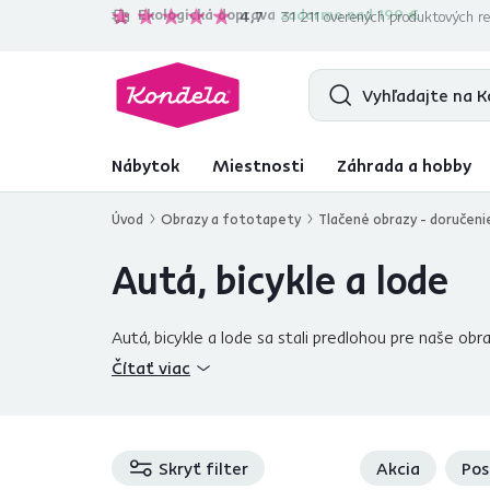
Ekologická doprava
zadarmo nad 199 €
4,7
31 211
overených produktových re
Nábytok
Miestnosti
Záhrada a hobby
Úvod
Obrazy a fototapety
Tlačené obrazy - doručeni
Autá, bicykle a lode
Autá, bicykle a lode sa stali predlohou pre naše o
obrazom.
Čítať viac
Skryť filter
Akcia
Pos