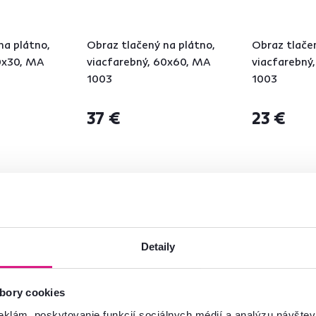
na plátno,
Obraz tlačený na plátno,
Obraz tlačen
0x30, MA
viacfarebný, 60x60, MA
viacfarebný
1003
1003
37 €
23 €
15 Výška (cm)
15 Výška (cm)
Detaily
bory cookies
eklám, poskytovanie funkcií sociálnych médií a analýzu návšte