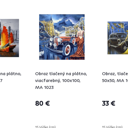
 na plátno,
Obraz tlačený na plátno,
Obraz, tlače
27
viacfarebný, 100x100,
50x50, MA 1
MA 1023
80 €
33 €
15 Výška (cm)
15 Výška (cm)