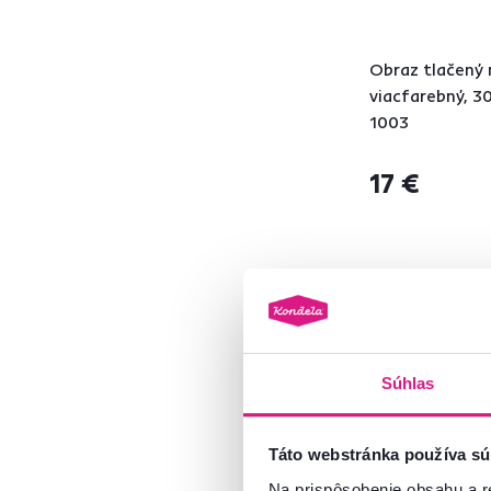
Obraz tlačený 
viacfarebný, 3
1003
17 €
15 Výška (cm)
Súhlas
Táto webstránka používa sú
Na prispôsobenie obsahu a r