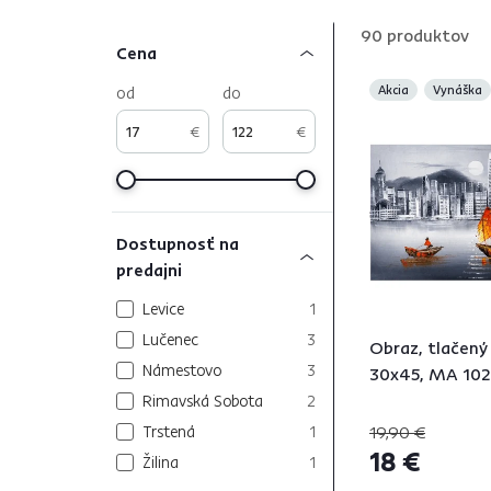
90
produktov
Cena
od
do
Akcia
Vynáška
€
€
Dostupnosť na
predajni
Levice
1
Lučenec
3
Obraz, tlačený
Námestovo
3
30x45, MA 102
Rimavská Sobota
2
Trstená
1
19,90 €
18 €
Žilina
1