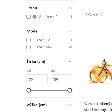
Farba
15 Výška (cm)
Viacfarebné
1
Model
OBRAZ KV
1
OBRAZ MA
89
Šírka (cm)
od
do
Obraz tlačený 
Výška (cm)
viacfarebný, 1