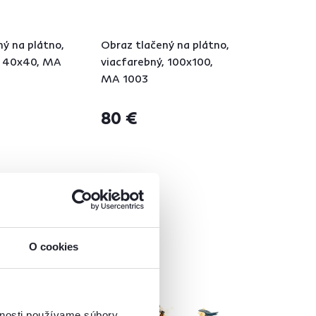
ý na plátno,
Obraz tlačený na plátno,
, 40x40, MA
viacfarebný, 100x100,
MA 1003
80 €
15 Výška (cm)
O cookies
vnosti používame súbory