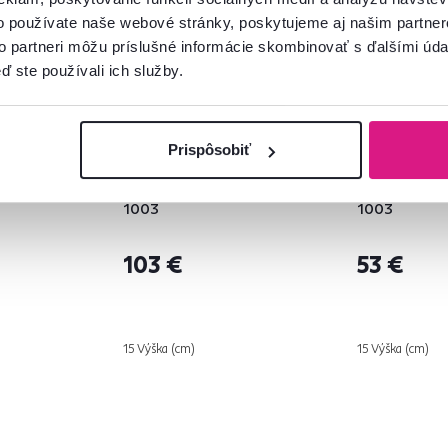
o používate naše webové stránky, poskytujeme aj našim partner
to partneri môžu príslušné informácie skombinovať s ďalšími údaj
ď ste používali ich služby.
Prispôsobiť
na plátno,
Obraz tlačený na plátno,
Obraz tlačen
0x70, MA
viacfarebný, 120x120, MA
viacfarebný
1003
1003
103 €
53 €
15 Výška (cm)
15 Výška (cm)