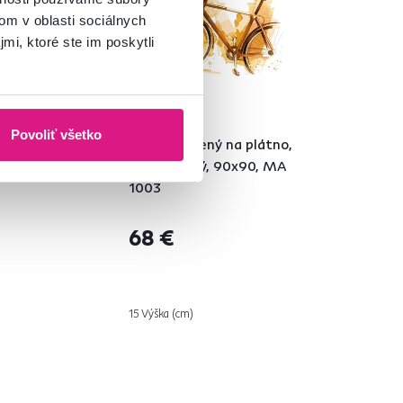
om v oblasti sociálnych
mi, ktoré ste im poskytli
Povoliť všetko
ý na plátno,
Obraz tlačený na plátno,
, 80x80, MA
viacfarebný, 90x90, MA
1003
68 €
15 Výška (cm)