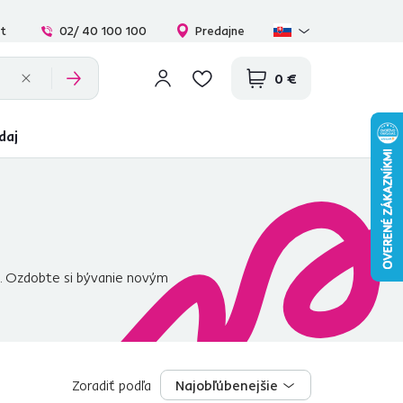
at
02/ 40 100 100
Predajne
0 €
daj
ám. Ozdobte si bývanie novým
Zoradiť podľa
Najobľúbenejšie
Najobľúbenejšie