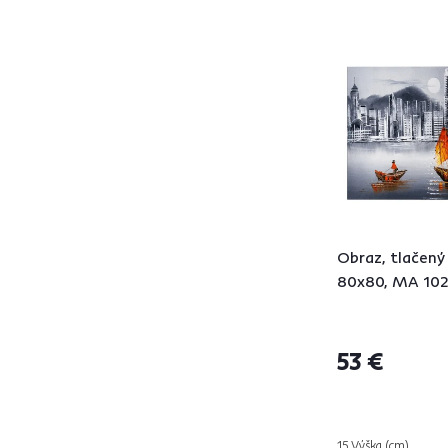
Obraz, tlačený
80x80, MA 10
53 €
15 Výška (cm)