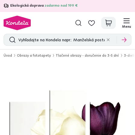
Ekologická doprava
zadarmo nad 199 €
4,7
31 157
overených produktových recenzií
Menu
Úvod
Obrazy a fototapety
Tlačené obrazy - doručenie do 3-5 dní
3-diel