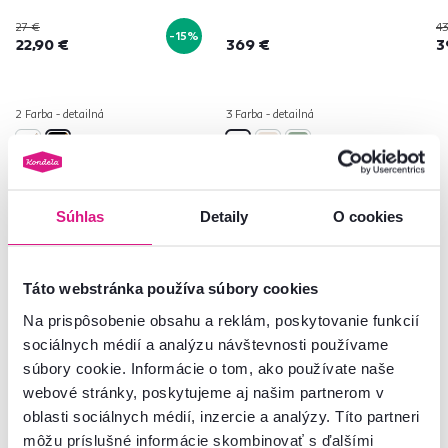
27 €
43
-15%
22,90 €
369 €
3
2 Farba - detailná
3 Farba - detailná
Súhlas
Detaily
O cookies
Často kupované spolu
Táto webstránka používa súbory cookies
Na prispôsobenie obsahu a reklám, poskytovanie funkcií
sociálnych médií a analýzu návštevnosti používame
Akcia
Vynáška
Slovenský výrobok
súbory cookie. Informácie o tom, ako používate naše
webové stránky, poskytujeme aj našim partnerom v
oblasti sociálnych médií, inzercie a analýzy. Títo partneri
môžu príslušné informácie skombinovať s ďalšími