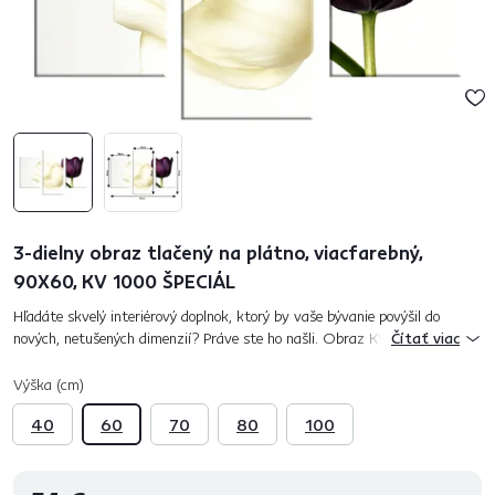
3-dielny obraz tlačený na plátno, viacfarebný,
90X60, KV 1000 ŠPECIÁL
Hľadáte skvelý interiérový doplnok, ktorý by vaše bývanie povýšil do
nových, netušených dimenzií? Práve ste ho našli. Obraz KV 1000 so
Čítať viac
vzorom tulipánov nechá rozkvitnúť vašu domácnosť. Obraz je tlače...
Výška (cm)
40
60
70
80
100