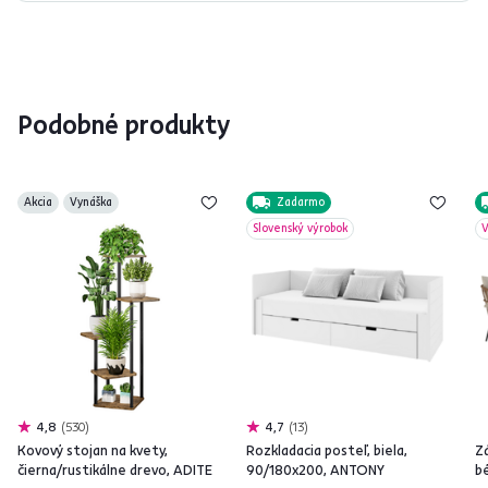
Podobné produkty
Akcia
Vynáška
Zadarmo
Slovenský výrobok
V
4,8
530
4,7
13
Kovový stojan na kvety,
Rozkladacia posteľ, biela,
Z
čierna/rustikálne drevo, ADITE
90/180x200, ANTONY
b