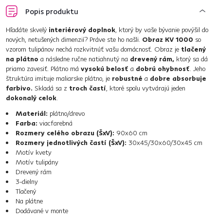
Popis produktu
Hľadáte skvelý
interiérový doplnok
, ktorý by vaše bývanie povýšil do
nových, netušených dimenzií? Práve ste ho našli.
Obraz KV 1000
so
vzorom tulipánov nechá rozkvitnúť vašu domácnosť. Obraz je
tlačený
na plátno
a následne ručne natiahnutý na
drevený rám,
ktorý sa dá
priamo zavesiť. Plátno má
vysokú belosť
a
dobrú ohybnosť
. Jeho
štruktúra imituje maliarske plátno, je
robustné
a
dobre absorbuje
farbivo.
Skladá sa z
troch častí
, ktoré spolu vytvárajú jeden
dokonalý celok
.
Materiál:
plátno/drevo
Farba:
viacfarebná
Rozmery celého obrazu (ŠxV):
90x60 cm
Rozmery jednotlivých častí (ŠxV):
30x45/30x60/30x45 cm
Motív kvety
Motív tulipány
Drevený rám
3-dielny
Tlačený
Na plátne
Dodávané v monte