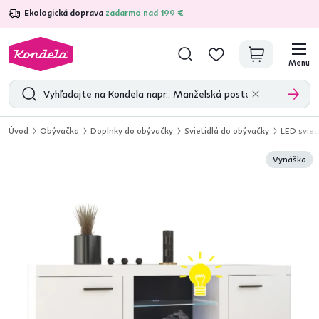
Ekologická doprava
zadarmo nad 199 €
4,7
31 285
overených produktových recenzií
Menu
Úvod
Obývačka
Doplnky do obývačky
Svietidlá do obývačky
LED sviet
Vynáška