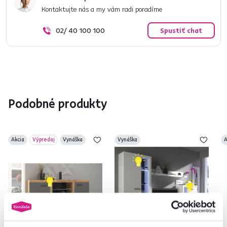
Kontaktujte nás a my vám radi poradíme
02/ 40 100 100
Spustiť chat
Podobné produkty
Akcia
Výpredaj
Vynáška
Vynáška
A