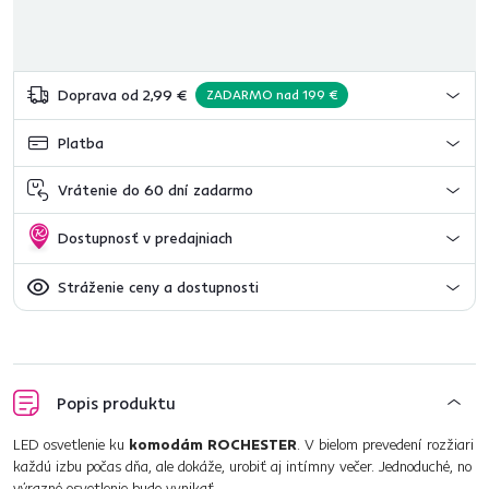
Doprava od 2,99 €
ZADARMO nad 199 €
Platba
Vrátenie do 60 dní zadarmo
Dostupnosť v predajniach
Stráženie ceny a dostupnosti
Popis produktu
LED osvetlenie ku
komodám ROCHESTER
. V bielom prevedení rozžiari
každú izbu počas dňa, ale dokáže, urobiť aj intímny večer. Jednoduché, no
výrazné osvetlenie bude vynikať.