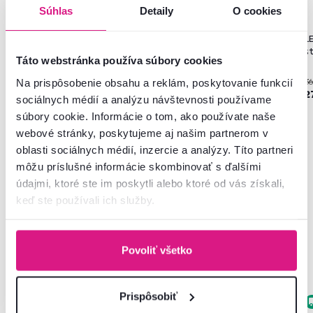
Súhlas
Detaily
O cookies
5,0
1
2-bodové LED osvetlenie, biele
6-bodové LED osvetlenie,
L
podfarbenie, NESEBAR XL
ROCHESTER
s
Táto webstránka používa súbory cookies
12,90 €
Na prispôsobenie obsahu a reklám, poskytovanie funkcií
36
-23%
9,90 €
33 €
2
sociálnych médií a analýzu návštevnosti používame
súbory cookie. Informácie o tom, ako používate naše
webové stránky, poskytujeme aj našim partnerom v
oblasti sociálnych médií, inzercie a analýzy. Títo partneri
môžu príslušné informácie skombinovať s ďalšími
údajmi, ktoré ste im poskytli alebo ktoré od vás získali,
keď ste používali ich služby.
Často kupované spolu
Povoliť všetko
Prispôsobiť
Zadarmo