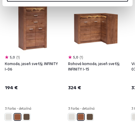
5,0
1
5,0
1
Komoda, jaseň svetlý, INFINITY
Rohová komoda, jaseň svetlý,
Vi
I-06
INFINITY I-15
0
194 €
324 €
3
3 Farba - detailná
3 Farba - detailná
3 