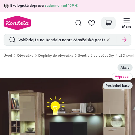
Ekologická doprava
zadarmo nad 199 €
4,7
31 285
overených produktových recenzií
Menu
Úvod
Obývačka
Doplnky do obývačky
Svietidlá do obývačky
LED sviet
Akcia
Výpredaj
Posledné kusy