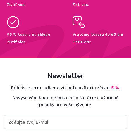
Zistiť viac
Zisti viac
95 % tovaru na sklade
Vrátenie tovaru do 60 dní
Zistiť viac
Zistiť viac
Newsletter
Prihláste sa na odber a získajte uvítaciu zľavu
-5 %
.
Navyše vám budeme posielať inšpirácie a výhodné
ponuky pre vaše bývanie.