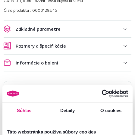
GATIK 011, ktoré rozžiari Vašu obývaciu stenu.
Číslo produktu : 0000128645
Základné parametre
Rozmery a špecifikácie
Informácie o balení
Nenašli ste požadované informácie?
Kontaktujte nás a my vám radi poradíme
02/ 40 100 100
Spustiť chat
Súhlas
Detaily
O cookies
Táto webstránka používa súbory cookies