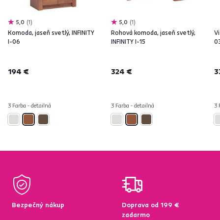
5,0
1
5,0
1
Komoda, jaseň svetlý, INFINITY
Rohová komoda, jaseň svetlý,
Vi
I-06
INFINITY I-15
0
194 €
324 €
3
3 Farba - detailná
3 Farba - detailná
3 
Bezpečný nákup
Doprava od 199 €
zadarmo