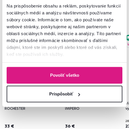
Na prispôsobenie obsahu a reklám, poskytovanie funkcií
sociálnych médií a analýzu návštevnosti používame
Podobné produkty
súbory cookie. Informácie o tom, ako používate naše
webové stránky, poskytujeme aj našim partnerom v
oblasti sociálnych médií, inzercie a analýzy. Títo partneri
Vynáška
môžu príslušné informácie skombinovať s ďalšími
V
údajmi, ktoré ste im poskytli alebo ktoré od vás získali,
keď ste používali ich služby.
Povoliť všetko
Prispôsobiť
5,0
1
6-bodové LED osvetlenie,
Regál, 3-policový, jelša,
Vi
ROCHESTER
IMPERO
v
28
33 €
36 €
2