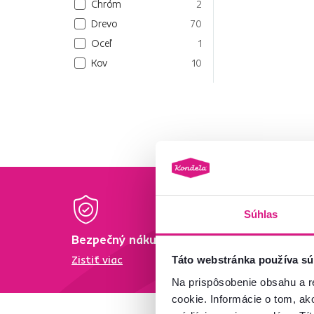
Chróm
2
Drevo
70
Oceľ
1
Kov
10
Súhlas
Bezpečný nákup
Dopra
Zistiť viac
Zisti vi
Táto webstránka používa sú
Na prispôsobenie obsahu a r
cookie. Informácie o tom, ak