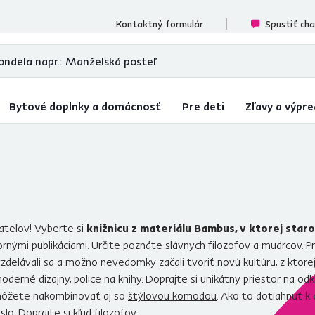
ecenzií
Kontaktný formulár
Spustiť ch
Bytové doplnky a domácnosť
Pre deti
Zľavy a výpre
ateľov! Vyberte si
knižnicu z materiálu Bambus, v ktorej star
ornými publikáciami. Určite poznáte slávnych filozofov a mudrcov. P
, vzdelávali sa a možno nevedomky začali tvoriť novú kultúru, z kt
oderné dizajny, police na knihy. Doprajte si unikátny priestor na odkl
u môžete nakombinovať aj so
štýlovou komodou
. Ako to dotiahnuť k 
slo
. Doprajte si kľud filozofov.