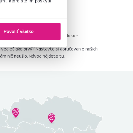
mi, ktoré ste im poskytli
Povoliť všetko
 pravidelného newslettra na uvedenú adresu.*
vedieť ako prvý? Nastavte si doručovanie našich
vám nič neušlo.
Návod nájdete tu
.