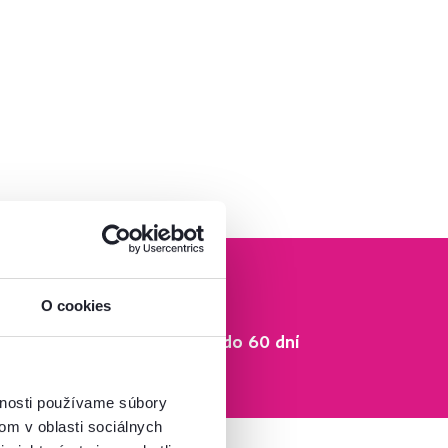
O cookies
Vrátenie tovaru do 60 dní
Zistiť viac
vnosti používame súbory
om v oblasti sociálnych