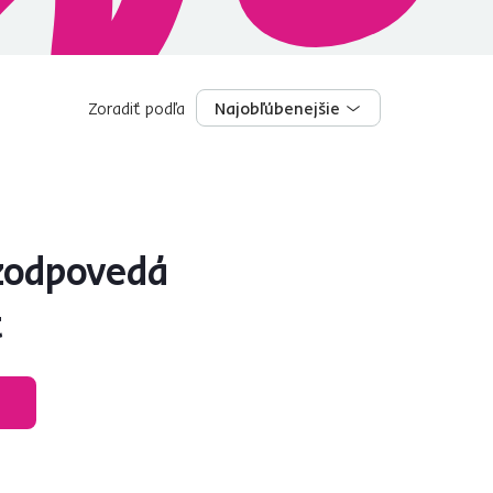
Zoradiť podľa
Najobľúbenejšie
Najobľúbenejšie
zodpovedá
t