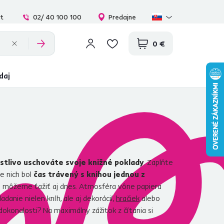
at
02/ 40 100 100
Predajne
0 €
daj
ostlivo uschováte svoje knižné poklady
. Zaplňte
re nich bol
čas trávený s knihou jednou z
orej môžeme ťažiť aj dnes. Atmosféra vône papiera
adanie nielen kníh, ale aj dekorácií,
hračiek
alebo
dokonalosti? Na maximálny zážitok z čítania si