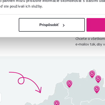
to partneri môžu príslušné informácie skombinovať s ďalšími údaj
ď ste používali ich služby.
Odoberať
Prispôsobiť
ľavu
-5 %
.
Súhlasím s posielaním
ýhodné ponuky pre vaše bývanie.
Chcete o všetkom 
e‑mailov tak, aby 