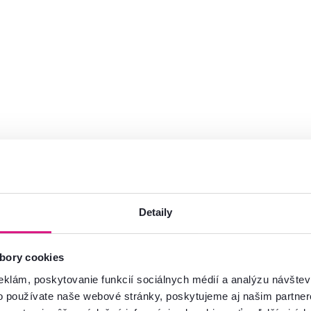
Detaily
va od 199 € zadarmo
95 % tovaru na sklade
ac
Zistiť viac
bory cookies
eklám, poskytovanie funkcií sociálnych médií a analýzu návšte
o používate naše webové stránky, poskytujeme aj našim partner