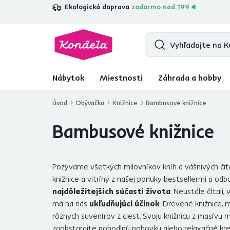
Ekologická doprava
zadarmo nad 199 €
4,7
31 285
overených produktových r
Nábytok
Miestnosti
Záhrada a hobby
Úvod
Obývačka
Knižnice
Bambusové knižnice
Bambusové knižnice
Pozývame všetkých milovníkov kníh a vášnivých čit
knižnice a vitríny z našej ponuky bestsellermi a odb
najdôležitejších súčastí života
. Neustále čítali
má na nás
ukľudňujúci účinok
. Drevené knižnice, m
rôznych suvenírov z ciest. Svoju knižnicu z masív
zaobstarajte
pohodlnú pohovku
alebo
relaxačné kre