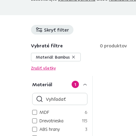
Skryť filter
Vybraté filtre
0
produktov
Materiál:
Bambus
Zrušiť všetky
Materiál
1
MDF
6
Drevotrieska
115
ABS hrany
3