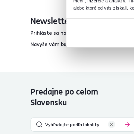
médií, inzercie a analýzy. Tí
alebo ktoré od vás získali, ke
Newsletter
Prihláste sa na odber a získajte uvítaciu z
Navyše vám budeme posielať inšpirácie a v
Predajne po celom
Slovensku