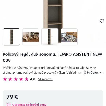
Policový regál, dub sonoma, TEMPO ASISTENT NEW
009
Väčšina z nás trávi v kancelárii prevažnú časť dňa, a to, ako sa v nej
cítime, priamo ovplyvňuje náš pracovný výkon. Vzhľad kancelárie zas
Čítať viac
vypovedá o samotnej spoločnosti a tiež formuje prvý dojem naš...
4,8
14
recenzií
79 €
Garancia najlepšej ceny