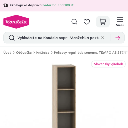
Ekologická doprava
zadarmo nad 199 €
4,7
31 375
overených produktových recenzií
Menu
Úvod
Obývačka
Knižnice
Policový regál, dub sonoma, TEMPO ASISTE
Slovenský výrobok