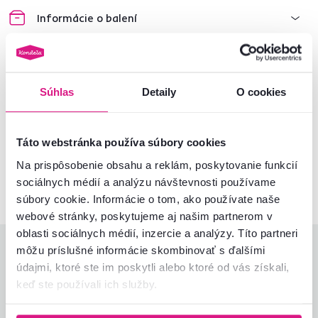
Informácie o balení
Montážny návod
Súhlas
Detaily
O cookies
Nenašli ste požadované informácie?
Kontaktujte nás a my vám radi poradíme
Táto webstránka používa súbory cookies
Na prispôsobenie obsahu a reklám, poskytovanie funkcií
02/ 40 100 100
Spustiť chat
sociálnych médií a analýzu návštevnosti používame
súbory cookie. Informácie o tom, ako používate naše
webové stránky, poskytujeme aj našim partnerom v
oblasti sociálnych médií, inzercie a analýzy. Títo partneri
môžu príslušné informácie skombinovať s ďalšími
Hodnotenia produktu
údajmi, ktoré ste im poskytli alebo ktoré od vás získali,
keď ste používali ich služby.
Jednoduchosť montáže
4,8
4,8
Kvalita výrobku
4,7