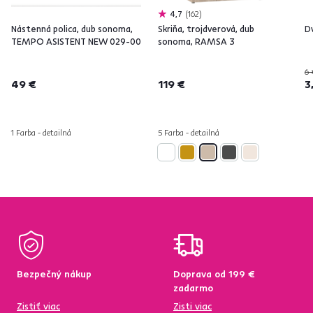
4,7
162
Nástenná polica, dub sonoma,
Skriňa, trojdverová, dub
Dv
TEMPO ASISTENT NEW 029-00
sonoma, RAMSA 3
6 
49 €
119 €
3
1 Farba - detailná
5 Farba - detailná
Bezpečný nákup
Doprava od 199 €
zadarmo
Zistiť viac
Zisti viac