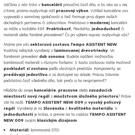
Väčšina z nás trávi v
kancelárii
prevažnú časť dňa, a to, ako sa v nej
cítime, priamo ovplyvňuje náš
pracovný výkon
. Vzhľad kancelárie zas
vypovedá o samotnej spoločnosti a tiež formuje prvý dojem našich
obchodných partnerov či zákazníkov. Predstava o
modernej
kancelárii
sa môže u každého líšiť.
Praktickosť
, flexibilita,
jednoduchosť
či
materiál alebo farebné prevedenie? Čo pri výbere najviac ovplyvňuje vás?
Máme pre vás
sektorovú zostavu Tempo ASISTENT NEW
.
Kvalitný nábytok vyrobený z
laminovanej drevotriesky
. Vo
farebnom prevedení
dub sonoma
. Budete nadšení možnosťou
kombinovať materiál s rôznymi farbami. S touto zostavou máte možnosť
poskladať si zostavu
podľa vlastných predstáv. Komponenty sa
predávajú jednotlivo
a sú dostupné na sklade. Prácou trávime
podstatnú časť všedného dňa, tak prečo si ho nespríjemniť?
Hľadáte do svojej
kancelárie
,
pracovne
alebo
zasadacích
miestností
nový regál
s
množstvom úložného priestoru
? Práve
ste ho našli.
TEMPO ASISTENT NEW 009
je
vysoký policový
regál
. Vyrobený je na
Slovensku
z
kvalitného materiálu
. V
jednoduchosti
je krása, a presne na to vsádza
TEMPO ASISTENT
NEW 009
svojím
klasickým dizajnom
.
Materiál:
laminovaná DTD