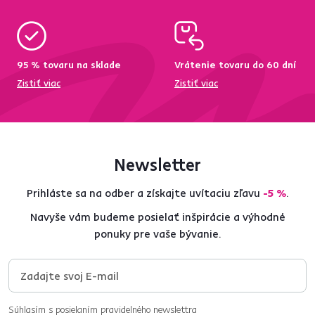
95 % tovaru na sklade
Vrátenie tovaru do 60 dní
Zistiť viac
Zistiť viac
Newsletter
Prihláste sa na odber a získajte uvítaciu zľavu
-5 %
.
Navyše vám budeme posielať inšpirácie a výhodné
ponuky pre vaše bývanie.
Súhlasím s posielaním pravidelného newslettra