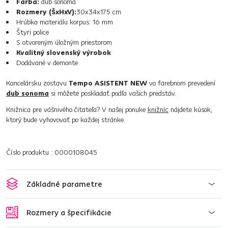
Farba:
dub sonoma
Rozmery (ŠxHxV):
30x34x175 cm
Hrúbka materiálu korpus: 16 mm
Štyri police
S otvoreným úložným priestorom
Kvalitný slovenský výrobok
Dodávané v demonte
Kancelársku zostavu
Tempo ASISTENT NEW
vo farebnom prevedení
dub sonoma
si môžete poskladať podľa vašich predstáv.
Knižnica pre vášnivého čitateľa? V našej ponuke
knižníc
nájdete kúsok,
ktorý bude vyhovovať po každej stránke.
Číslo produktu : 0000108045
Základné parametre
Rozmery a špecifikácie