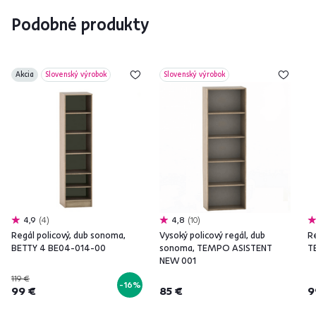
Podobné produkty
Akcia
Slovenský výrobok
Slovenský výrobok
4,9
4
4,8
10
Regál policový, dub sonoma,
Vysoký policový regál, dub
R
BETTY 4 BE04-014-00
sonoma, TEMPO ASISTENT
T
NEW 001
119 €
-16%
99 €
85 €
9