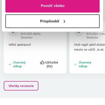
Zodpovedá očakávaniam
4,9
14
recenzií
Povoliť všetko
Zabalenie výrobku
5,0
Pomer hodnoty a ceny
4,9
Prispôsobiť
Kamila S.
Anonym
hviezdičiek
5
K
A
20.11.2025, Bytča,
16.12.2024, Ľub
Slovensko
Slovensko
Veľká spokojnosť
Mali regál splnil očak
miesto na väčší. Je ok.
Overený
Užitočné
Overený
nákup
(0x)
nákup
Všetky recenzie