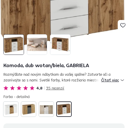
Komoda, dub wotan/biela, GABRIELA
Rozmýšľate nad novým nábytkom do vašej spálne? Zatvorte oči a
zasnívajte sa s nami. Svetlé farby, ktoré rozžiaria miestnosť. Kvalitný a
Čítať viac
stabilný materiál. Trendový dizajn, ktorý sa vám nezunuje ani o...
4,8
35
recenzií
Farba - detailná