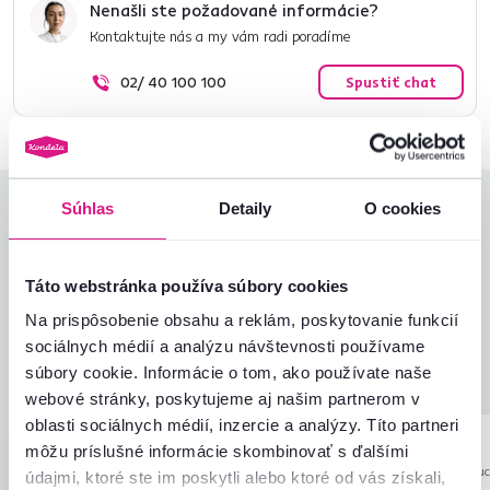
Nenašli ste požadované informácie?
Kontaktujte nás a my vám radi poradíme
02/ 40 100 100
Spustiť chat
Súhlas
Detaily
O cookies
Hodnotenia produktu
Jednoduchosť montáže
4,5
4,8
Táto webstránka používa súbory cookies
Kvalita výrobku
4,7
Zodpovedá očakávaniam
4,9
Na prispôsobenie obsahu a reklám, poskytovanie funkcií
35
recenzií
Zabalenie výrobku
4,9
sociálnych médií a analýzu návštevnosti používame
Pomer hodnoty a ceny
4,8
súbory cookie. Informácie o tom, ako používate naše
webové stránky, poskytujeme aj našim partnerom v
oblasti sociálnych médií, inzercie a analýzy. Títo partneri
Peter N.
Bianka K.
hviezdičiek
môžu príslušné informácie skombinovať s ďalšími
5
P
B
24.10.2023, Jakubov,
17.3.2026, Revúc
údajmi, ktoré ste im poskytli alebo ktoré od vás získali,
Slovensko
Slovensko