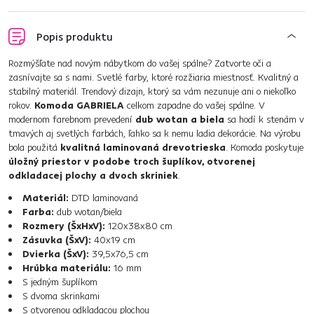
Popis produktu
Rozmýšľate nad novým nábytkom do vašej spálne? Zatvorte oči a
zasnívajte sa s nami. Svetlé farby, ktoré rozžiaria miestnosť. Kvalitný a
stabilný materiál. Trendový dizajn, ktorý sa vám nezunuje ani o niekoľko
rokov.
Komoda GABRIELA
celkom zapadne do vašej spálne. V
modernom farebnom prevedení
dub wotan a biela
sa hodí k stenám v
tmavých aj svetlých farbách, ľahko sa k nemu ladia dekorácie. Na výrobu
bola použitá
kvalitná laminovaná drevotrieska
. Komoda poskytuje
úložný priestor v podobe troch šuplíkov, otvorenej
odkladacej plochy a dvoch skriniek
.
Materiál:
DTD laminovaná
Farba:
dub wotan/biela
Rozmery (ŠxHxV):
120x38x80 cm
Zásuvka (ŠxV):
40x19 cm
Dvierka (ŠxV):
39,5x76,5 cm
Hrúbka materiálu:
16 mm
S jedným šuplíkom
S dvoma skrinkami
S otvorenou odkladacou plochou