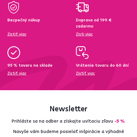
Bezpečný nákup
Doprava od 199 €
zadarmo
Zistiť viac
Zisti viac
95 % tovaru na sklade
Vrátenie tovaru do 60 dní
Zistiť viac
Zistiť viac
Newsletter
Prihláste sa na odber a získajte uvítaciu zľavu
-5 %
.
Navyše vám budeme posielať inšpirácie a výhodné