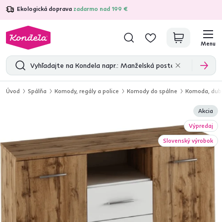
Ekologická doprava
zadarmo nad 199 €
4,7
31 375
overených produktových recenzií
Menu
Úvod
Spálňa
Komody, regály a police
Komody do spálne
Komoda, dub
Akcia
Výpredaj
Slovenský výrobok