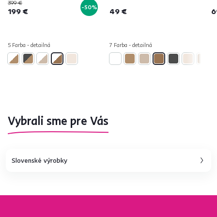
399 €
-50%
199 €
49 €
6
5 Farba - detailná
7 Farba - detailná
Vybrali sme pre Vás
Slovenské výrobky