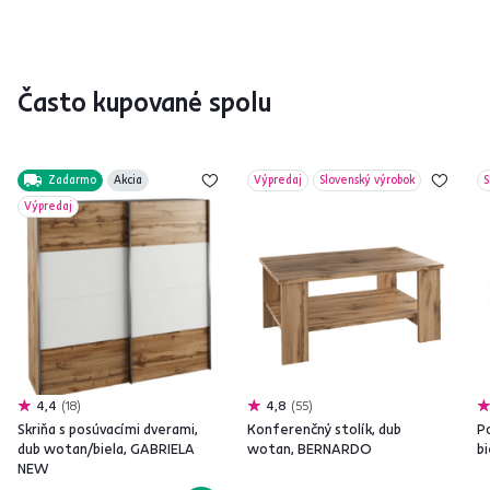
Často kupované spolu
Zadarmo
Akcia
Výpredaj
Slovenský výrobok
S
Výpredaj
4,4
18
4,8
55
Skriňa s posúvacími dverami,
Konferenčný stolík, dub
Po
dub wotan/biela, GABRIELA
wotan, BERNARDO
bi
NEW