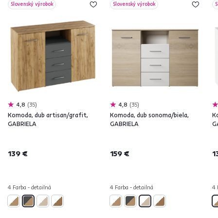
Slovenský výrobok
Slovenský výrobok
S
4,8
35
4,8
35
Komoda, dub artisan/grafit,
Komoda, dub sonoma/biela,
K
GABRIELA
GABRIELA
G
139 €
159 €
1
4 Farba - detailná
4 Farba - detailná
4 