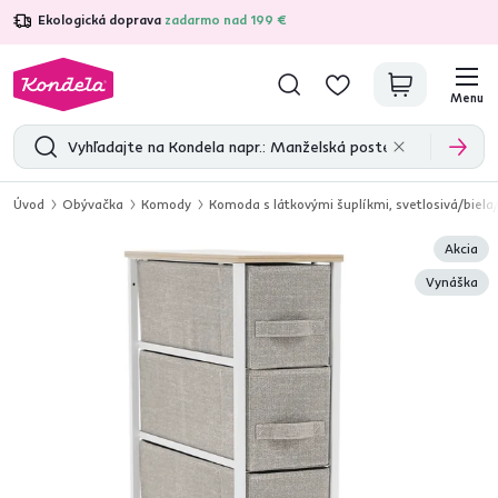
Ekologická doprava
zadarmo nad 199 €
4,7
31 157
overených produktových recenzií
Menu
Úvod
Obývačka
Komody
Komoda s látkovými šuplíkmi, svetlosivá/biel
Akcia
Vynáška