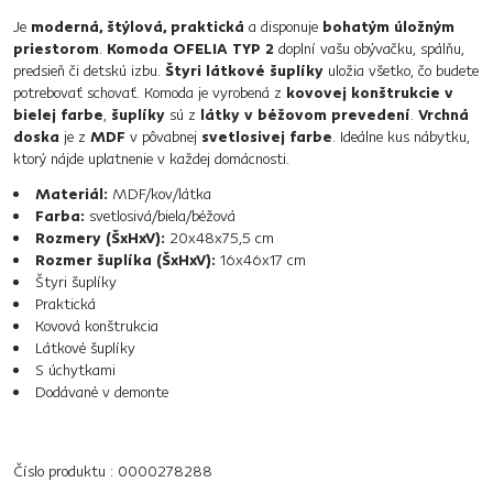
Je
moderná, štýlová, praktická
a disponuje
bohatým úložným
priestorom
.
Komoda OFELIA TYP 2
doplní vašu obývačku, spálňu,
predsieň či detskú izbu.
Štyri látkové šuplíky
uložia všetko, čo budete
potrebovať schovať. Komoda je vyrobená z
kovovej konštrukcie v
bielej farbe
,
šuplíky
sú z
látky v béžovom prevedení
.
Vrchná
doska
je z
MDF
v pôvabnej
svetlosivej farbe
. Ideálne kus nábytku,
ktorý nájde uplatnenie v každej domácnosti.
Materiál:
MDF/kov/látka
Farba:
svetlosivá/biela/béžová
Rozmery (ŠxHxV):
20x48x75,5 cm
Rozmer šuplíka (ŠxHxV):
16x46x17 cm
Štyri šuplíky
Praktická
Kovová konštrukcia
Látkové šuplíky
S úchytkami
Dodávané v demonte
Číslo produktu : 0000278288