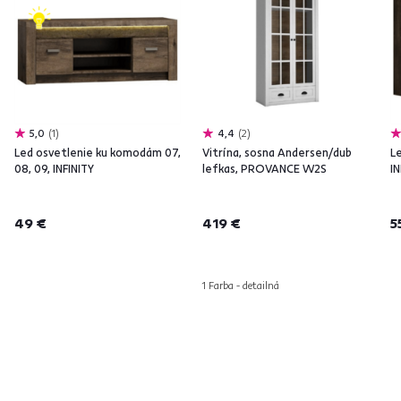
5,0
1
4,4
2
Led osvetlenie ku komodám 07,
Vitrína, sosna Andersen/dub
L
08, 09, INFINITY
lefkas, PROVANCE W2S
IN
49 €
419 €
5
1 Farba - detailná