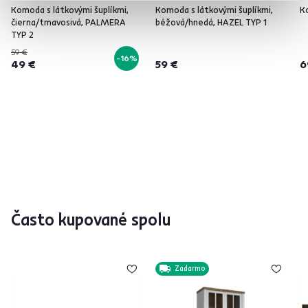
Komoda s látkovými šuplíkmi,
Komoda s látkovými šuplíkmi,
K
čierna/tmavosivá, PALMERA
béžová/hnedá, HAZEL TYP 1
TYP 2
59 €
-16%
49 €
59 €
6
Často kupované spolu
Zadarmo