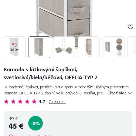
360°
Komoda s látkovými šuplíkmi,
svetlosivá/biela/béžová, OFELIA TYP 2
Je moderná, štýlová, praktická a disponuje bohatým úložným priestorom.
Komoda OFELIA TYP 2 doplní vašu obývačku, spálňu, predsieň či detskú
Čítať viac
izbu. Štyri látkové šuplíky uložia všetko, čo budete p...
4,7
7
recenzií
49 €
-8%
45 €