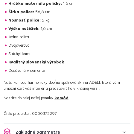
Hrúbka materiálu poličky:
1,6 cm
Šírka police:
56,6 cm
Nosnosť police:
5 kg
Výška nožičiek:
1,6 cm
Jedna polica
Dvojdverová
S úchytkami
Kvalitný slovenský výrobok
Dodávaná v demonte
Naša komoda harmonicky dopĺňa
spálňovú skriňu ADELI,
ktorá vám
umožní ožiť váš interiér a predstaviť ho v krásnej verzii.
Nazrite do celej našej ponuky
komôd
.
Číslo produktu : 0000373297
Základné parametre