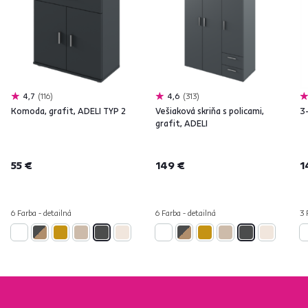
4,7
116
4,6
313
Komoda, grafit, ADELI TYP 2
Vešiaková skriňa s policami,
3-
grafit, ADELI
55 €
149 €
1
6 Farba - detailná
6 Farba - detailná
3 