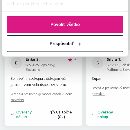
keď ste používali ich služby.
Jednoduchosť montáže
4,8
4,8
Kvalita výrobku
4,6
Zodpovedá očakávaniam
4,8
Povoliť všetko
142
recenzií
Zabalenie výrobku
4,8
Pomer hodnoty a ceny
4,8
Prispôsobiť
Erika S.
Silvia T.
hviezdičiek
5
E
S
19.5.2026, Topolcany,
5.2.2025, Spišsk
Slovensko
Podhradie, Slov
Som veľmi spokojná , ďakujem vám ,
Super
,prajem vám veľa úspechov v praci
Recenzia pre rovnaký mod
prevedení
.
Recenzia pre rovnaký model, avšak v inom
prevedení
.
Overený
Užitočné
Overený
nákup
(0x)
nákup