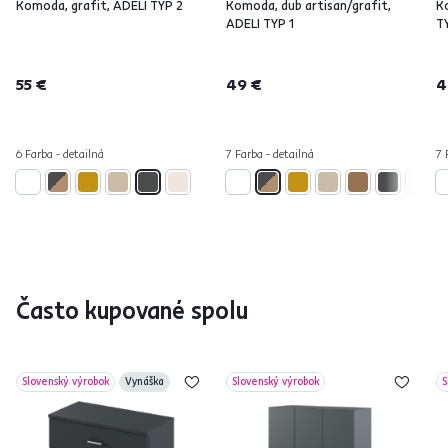
Komoda, grafit, ADELI TYP 2
Komoda, dub artisan/grafit,
K
ADELI TYP 1
T
55 €
49 €
4
6 Farba - detailná
7 Farba - detailná
7 
Často kupované spolu
Slovenský výrobok
Vynáška
Slovenský výrobok
S