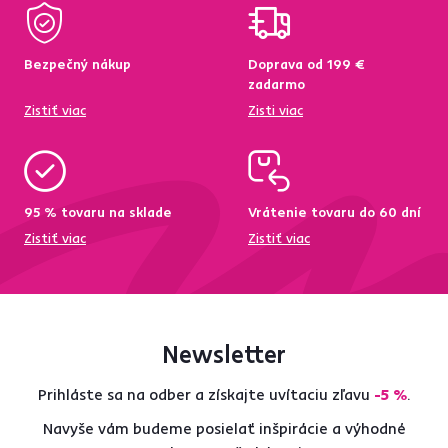
Bezpečný nákup
Doprava od 199 €
zadarmo
Zistiť viac
Zisti viac
95 % tovaru na sklade
Vrátenie tovaru do 60 dní
Zistiť viac
Zistiť viac
Newsletter
Prihláste sa na odber a získajte uvítaciu zľavu
-5 %
.
Navyše vám budeme posielať inšpirácie a výhodné