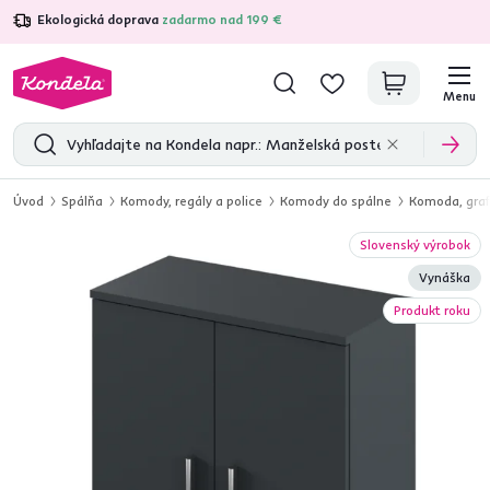
Ekologická doprava
zadarmo nad 199 €
4,7
31 211
overených produktových recenzií
Menu
Úvod
Spálňa
Komody, regály a police
Komody do spálne
Komoda, graf
Slovenský výrobok
Vynáška
Produkt roku