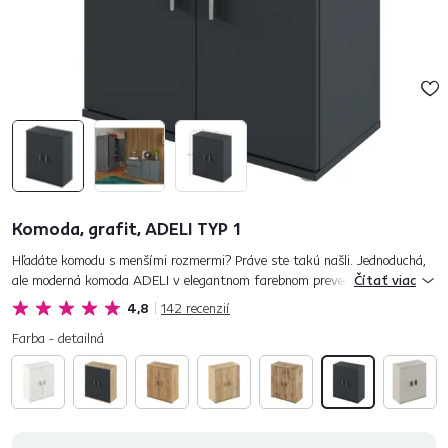
Komoda, grafit, ADELI TYP 1
Hľadáte komodu s menšími rozmermi? Práve ste takú našli. Jednoduchá,
ale moderná komoda ADELI v elegantnom farebnom prevedení grafit sa
Čítať viac
ľahko kombinuje s akýmkoľvek interiérom, preto je vhodná tak...
4,8
142
recenzií
Farba - detailná