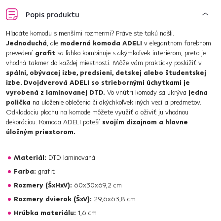
Popis produktu
Hľadáte komodu s menšími rozmermi? Práve ste takú našli.
Jednoduchá
, ale
moderná komoda ADELI
v elegantnom farebnom
prevedení
grafit
sa ľahko kombinuje s akýmkoľvek interiérom, preto je
vhodná takmer do každej miestnosti. Môže vám prakticky poslúžiť v
spálni, obývacej izbe, predsieni, detskej alebo študentskej
izbe. Dvojdverová ADELI so striebornými úchytkami je
vyrobená z laminovanej DTD.
Vo vnútri komody sa ukrýva
jedna
polička
na uloženie oblečenia či akýchkoľvek iných vecí a predmetov.
Odkladaciu plochu na komode môžete využiť a oživiť ju vhodnou
dekoráciou. Komoda ADELI poteší
svojím dizajnom a hlavne
úložným priestorom.
Materiál:
DTD laminovaná
Farba:
grafit
Rozmery (ŠxHxV):
60x30x69,2 cm
Rozmery dvierok (ŠxV):
29,6x63,8 cm
Hrúbka materiálu:
1,6 cm