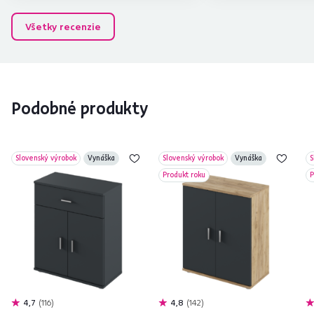
Všetky recenzie
Podobné produkty
Slovenský výrobok
Vynáška
Slovenský výrobok
Vynáška
S
Produkt roku
P
4,7
116
4,8
142