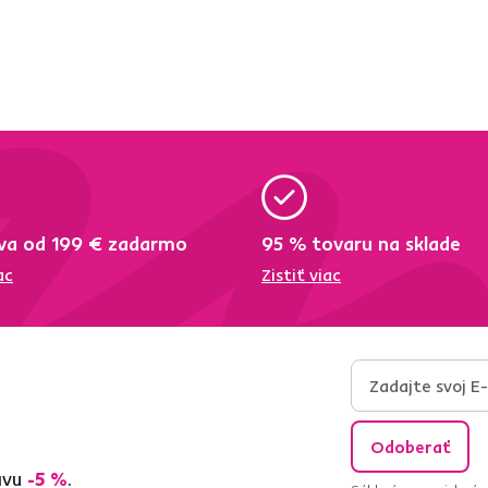
va od 199 € zadarmo
95 % tovaru na sklade
ac
Zistiť viac
Odoberať
ľavu
-5 %
.