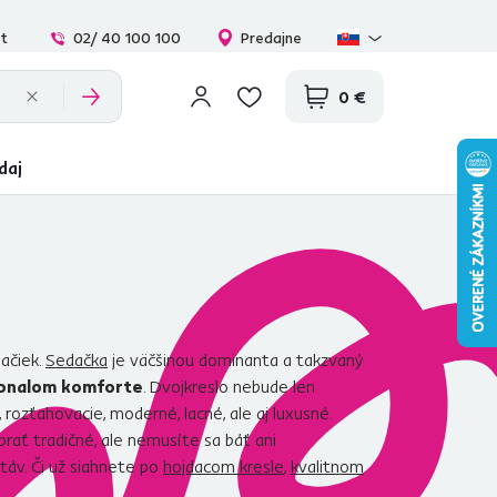
at
02/ 40 100 100
Predajne
0 €
daj
dačiek.
Sedačka
je väčšinou dominanta a takzvaný
dokonalom komforte
. Dvojkreslo nebude len
rozťahovacie, moderné, lacné, ale aj luxusné.
brať tradičné, ale nemusíte sa báť ani
táv. Či už siahnete po
hojdacom kresle
,
kvalitnom