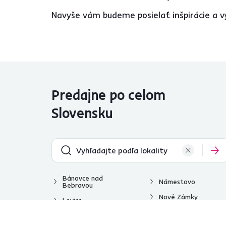
Navyše vám budeme posielať inšpirácie a v
Predajne po celom
Slovensku
Bánovce nad
Námestovo
Bebravou
Nové Zámky
Levice
Poprad
Liptovský Mikuláš