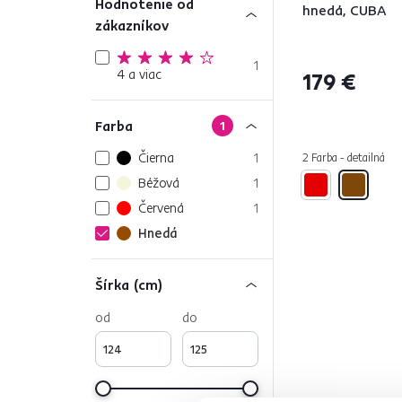
Hodnotenie od
hnedá, CUBA
zákazníkov
1
4 a viac
179 €
Farba
1
Čierna
1
2 Farba - detailná
Béžová
1
Červená
1
Hnedá
Šírka (cm)
od
do