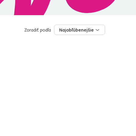
Zoradiť podľa
Najobľúbenejšie
Najobľúbenejšie