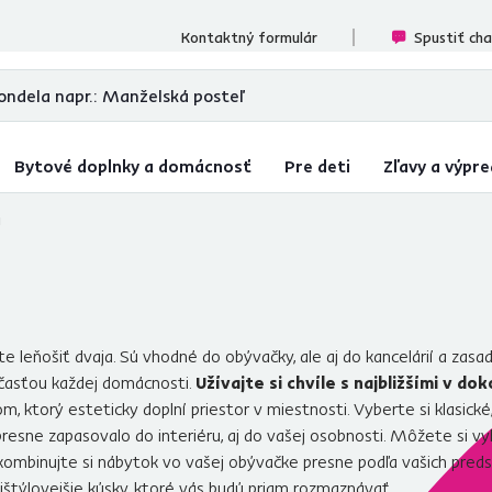
cenzií
Kontaktný formulár
Spustiť ch
Bytové doplnky a domácnosť
Pre deti
Zľavy a výpre
á
 leňošiť dvaja. Sú vhodné do obývačky, ale aj do kancelárií a zasa
účasťou každej domácnosti.
Užívajte si chvíle s najbližšími v 
ktorý esteticky doplní priestor v miestnosti. Vyberte si klasické, 
presne zapasovalo do interiéru, aj do vašej osobnosti. Môžete si vy
kombinujte si nábytok vo vašej obývačke presne podľa vašich preds
najštýlovejšie kúsky, ktoré vás budú priam rozmaznávať.