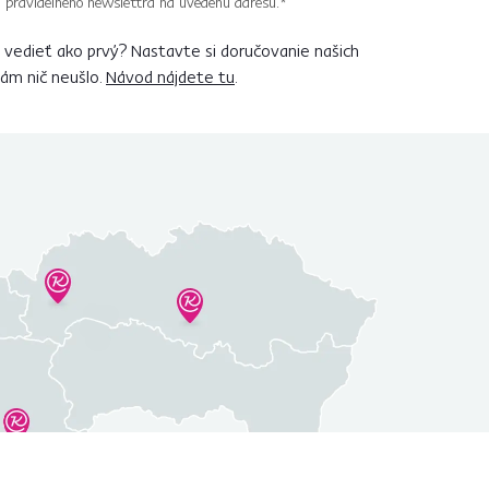
 pravidelného newslettra na uvedenú adresu.*
vedieť ako prvý? Nastavte si doručovanie našich
vám nič neušlo.
Návod nájdete tu
.