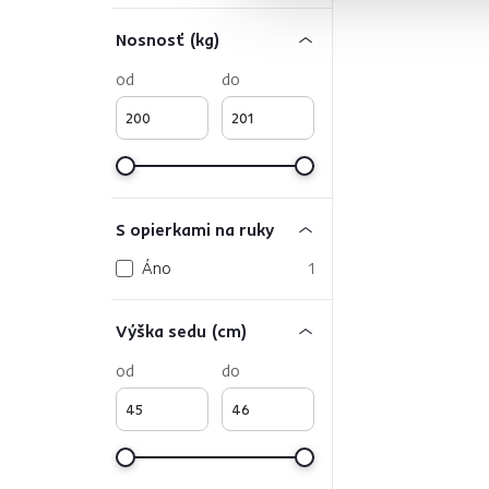
Nosnosť (kg)
od
do
S opierkami na ruky
Áno
1
Výška sedu (cm)
od
do