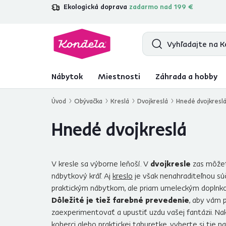
Ekologická doprava
zadarmo nad 199 €
4,7
31 211
overených produktových re
Nábytok
Miestnosti
Záhrada a hobby
Úvod
Obývačka
Kreslá
Dvojkreslá
Hnedé dvojkresl
Hnedé dvojkreslá
V kresle sa výborne leňoší. V
dvojkresle
zas môžete
nábytkový kráľ. Aj
kreslo
je však nenahraditeľnou s
praktickým nábytkom, ale priam umeleckým doplnkom, 
Dôležité je tiež farebné prevedenie
, aby vám 
zaexperimentovať a upustiť uzdu vašej fantázii. Na
koberci
alebo
praktickej taburetke
, vyberte si tie 