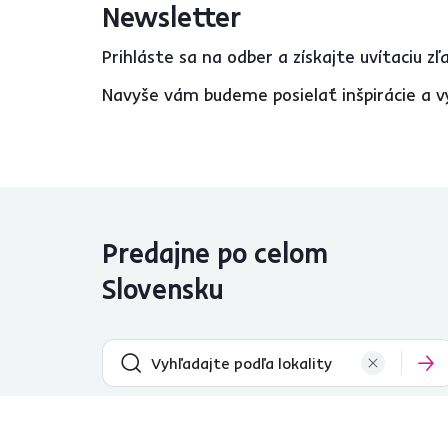
Newsletter
Prihláste sa na odber a získajte uvítaciu z
Navyše vám budeme posielať inšpirácie a v
Predajne po celom
Slovensku
Bánovce nad
Námestovo
Bebravou