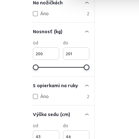
Na nožičkách
Áno
2
Nosnosť (kg)
od
do
S opierkami na ruky
Áno
2
Výška sedu (cm)
od
do