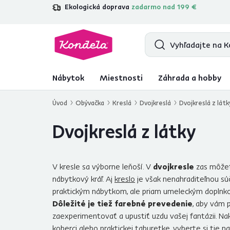
Ekologická doprava
zadarmo nad 199 €
4,7
31 211
overených produktových re
Nábytok
Miestnosti
Záhrada a hobby
Úvod
Obývačka
Kreslá
Dvojkreslá
Dvojkreslá z látk
Dvojkreslá z látky
V kresle sa výborne leňoší. V
dvojkresle
zas môžete
nábytkový kráľ. Aj
kreslo
je však nenahraditeľnou s
praktickým nábytkom, ale priam umeleckým doplnkom, 
Dôležité je tiež farebné prevedenie
, aby vám 
zaexperimentovať a upustiť uzdu vašej fantázii. Na
koberci
alebo
praktickej taburetke
, vyberte si tie 