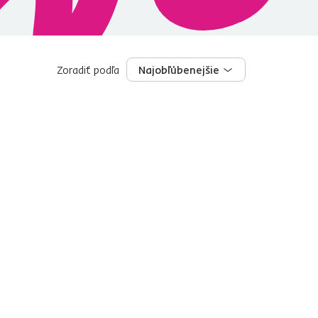
Zoradiť podľa
Najobľúbenejšie
Najobľúbenejšie