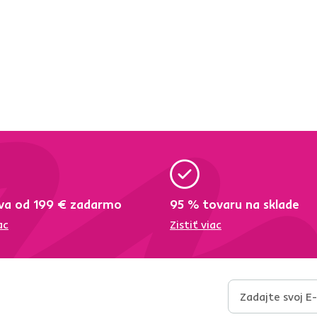
va od 199 € zadarmo
95 % tovaru na sklade
ac
Zistiť viac