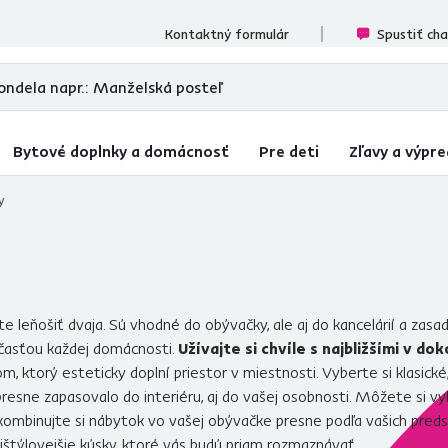
cenzií
Kontaktný formulár
Spustiť ch
Bytové doplnky a domácnosť
Pre deti
Zľavy a výpre
y
 leňošiť dvaja. Sú vhodné do obývačky, ale aj do kancelárií a zasa
účasťou každej domácnosti.
Užívajte si chvíle s najbližšími v 
ktorý esteticky doplní priestor v miestnosti. Vyberte si klasické, 
presne zapasovalo do interiéru, aj do vašej osobnosti. Môžete si vy
kombinujte si nábytok vo vašej obývačke presne podľa vašich preds
najštýlovejšie kúsky, ktoré vás budú priam rozmaznávať.