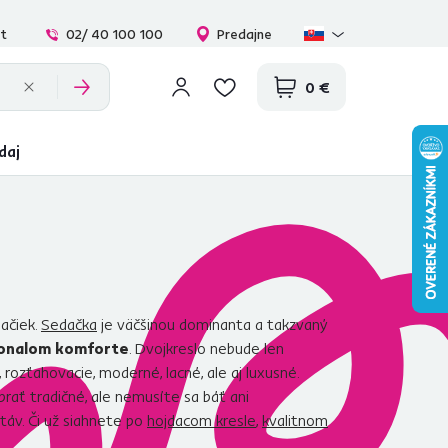
at
02/ 40 100 100
Predajne
0 €
daj
dačiek.
Sedačka
je väčšinou dominanta a takzvaný
dokonalom komforte
. Dvojkreslo nebude len
rozťahovacie, moderné, lacné, ale aj luxusné.
brať tradičné, ale nemusíte sa báť ani
táv. Či už siahnete po
hojdacom kresle
,
kvalitnom