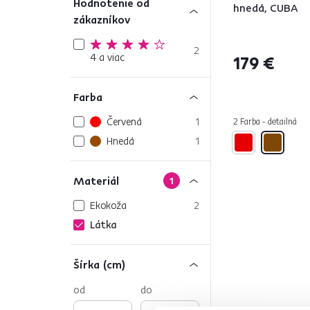
Hodnotenie od
hnedá, CUBA
zákazníkov
2
4 a viac
179 €
Farba
Červená
1
2 Farba - detailná
Hnedá
1
Materiál
1
Ekokoža
2
Látka
Šírka (cm)
od
do