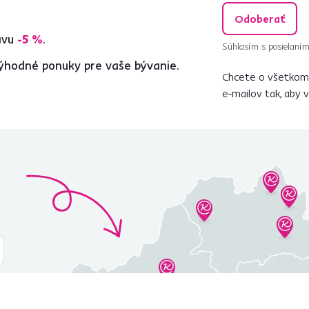
Odoberať
ľavu
-5 %
.
Súhlasím s posielaním
ýhodné ponuky pre vaše bývanie.
Chcete o všetkom 
e‑mailov tak, aby 