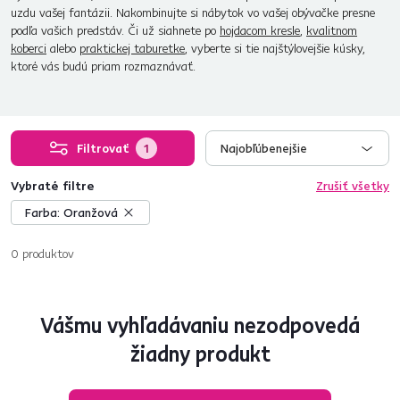
uzdu vašej fantázii. Nakombinujte si nábytok vo vašej obývačke presne
podľa vašich predstáv. Či už siahnete po
hojdacom kresle
,
kvalitnom
koberci
alebo
praktickej taburetke
, vyberte si tie najštýlovejšie kúsky,
ktoré vás budú priam rozmaznávať.
Filtrovať
1
Najobľúbenejšie
Vybraté filtre
Zrušiť všetky
Farba:
Oranžová
0
produktov
Vášmu vyhľadávaniu nezodpovedá
žiadny produkt