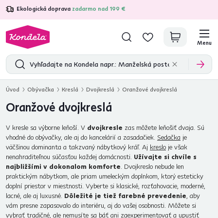
Ekologická doprava
zadarmo nad 199 €
4,7
31 157
overených produktových recenzií
Menu
Úvod
Obývačka
Kreslá
Dvojkreslá
Oranžové dvojkreslá
Oranžové dvojkreslá
V kresle sa výborne leňoší. V
dvojkresle
zas môžete leňošiť dvaja. Sú
vhodné do obývačky, ale aj do kancelárií a zasadačiek.
Sedačka
je
väčšinou dominanta a takzvaný nábytkový kráľ. Aj
kreslo
je však
nenahraditeľnou súčasťou každej domácnosti.
Užívajte si chvíle s
najbližšími v dokonalom komforte
. Dvojkreslo nebude len
praktickým nábytkom, ale priam umeleckým doplnkom, ktorý esteticky
doplní priestor v miestnosti. Vyberte si klasické, rozťahovacie, moderné,
lacné, ale aj luxusné.
Dôležité je tiež farebné prevedenie
, aby
vám presne zapasovalo do interiéru, aj do vašej osobnosti. Môžete si
vybrať tradičné, ale nemusíte sa báť ani zaexperimentovať a upustiť