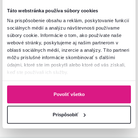
Newsletter
Táto webstránka používa súbory cookies
Na prispôsobenie obsahu a reklám, poskytovanie funkcií
Prihláste sa na odber a získajte uvítaciu zľavu
-5 %
.
sociálnych médií a analýzu návštevnosti používame
Navyše vám budeme posielať inšpirácie a výhodné
súbory cookie. Informácie o tom, ako používate naše
ponuky pre vaše bývanie.
webové stránky, poskytujeme aj našim partnerom v
oblasti sociálnych médií, inzercie a analýzy. Títo partneri
môžu príslušné informácie skombinovať s ďalšími
údajmi, ktoré ste im poskytli alebo ktoré od vás získali,
keď ste používali ich služby.
Súhlasím s posielaním pravidelného newslettra
na uvedenú adresu.*
Odoberať
Povoliť všetko
Chcete o všetkom vedieť ako prvý? Nastavte si doručovanie našich
Prispôsobiť
e‑mailov tak, aby vám nič neušlo.
Návod nájdete tu
.