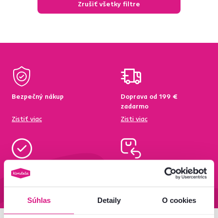
Zrušiť všetky filtre
Bezpečný nákup
Doprava od 199 €
zadarmo
Zistiť viac
Zisti viac
95 % tovaru na sklade
Vrátenie tovaru do 60 dní
Zistiť viac
Zistiť viac
Súhlas
Detaily
O cookies