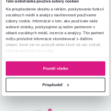
Táto webstránka používa súbory cookies
Prihláste sa na odber a získajte uvítaciu zľavu
-5 %
.
Na prispôsobenie obsahu a reklám, poskytovanie funkcií
Navyše vám budeme posielať inšpirácie a výhodné
sociálnych médií a analýzu návštevnosti používame
ponuky pre vaše bývanie.
súbory cookie. Informácie o tom, ako používate naše
webové stránky, poskytujeme aj našim partnerom v
oblasti sociálnych médií, inzercie a analýzy. Títo partneri
môžu príslušné informácie skombinovať s ďalšími
údajmi, ktoré ste im poskytli alebo ktoré od vás získali,
Súhlasím s posielaním pravidelného newslettra
na uvedenú adresu.*
keď ste používali ich služby.
Odoberať
Povoliť všetko
Chcete o všetkom vedieť ako prvý? Nastavte si doručovanie našich
e‑mailov tak, aby vám nič neušlo.
Návod nájdete tu
.
Prispôsobiť