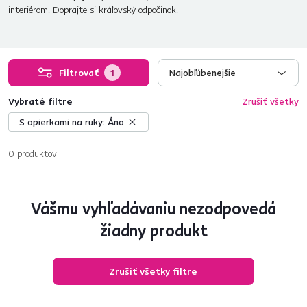
interiérom. Doprajte si kráľovský odpočinok.
Filtrovať
1
Najobľúbenejšie
Vybraté filtre
Zrušiť všetky
S opierkami na ruky:
Áno
0
produktov
Vášmu vyhľadávaniu nezodpovedá
žiadny produkt
Zrušiť všetky filtre