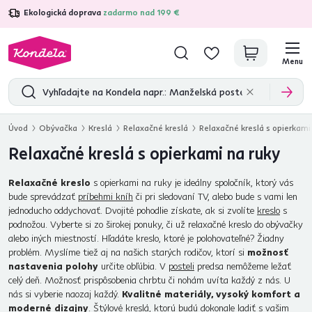
Ekologická doprava
zadarmo nad 199 €
4,7
31 211
overených produktových recenzií
Menu
Úvod
Obývačka
Kreslá
Relaxačné kreslá
Relaxačné kreslá s opierkami
Relaxačné kreslá s opierkami na ruky
Relaxačné kreslo
s opierkami na ruky je ideálny spoločník, ktorý vás
bude sprevádzať
príbehmi kníh
či pri sledovaní TV, alebo bude s vami len
jednoducho oddychovať. Dvojité pohodlie získate, ak si zvolíte
kreslo
s
podnožou. Vyberte si zo širokej ponuky, či už relaxačné kreslo do obývačky
alebo iných miestností. Hľadáte kreslo, ktoré je polohovateľné? Žiadny
problém. Myslíme tiež aj na našich starých rodičov, ktorí si
možnosť
nastavenia polohy
určite obľúbia. V
posteli
predsa nemôžeme ležať
celý deň. Možnosť prispôsobenia chrbtu či nohám uvíta každý z nás. U
nás si vyberie naozaj každý.
Kvalitné materiály, vysoký komfort a
moderné dizajny
. Štýlové kreslá, ktorú budú dokonale ladiť s vašim