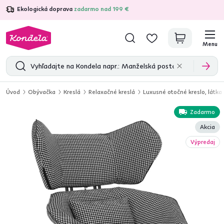
Ekologická doprava
zadarmo nad 199 €
4,7
31 285
overených produktových recenzií
Menu
Úvod
Obývačka
Kreslá
Relaxačné kreslá
Luxusné otočné kreslo, látka
Zadarmo
Akcia
Výpredaj