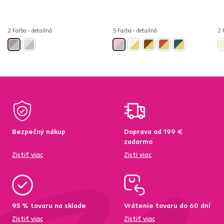
2 Farba - detailná
5 Farba - detailná
2 
Bezpečný nákup
Doprava od 199 €
zadarmo
Zistiť viac
Zisti viac
95 % tovaru na sklade
Vrátenie tovaru do 60 dní
Zistiť viac
Zistiť viac