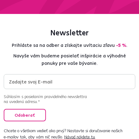
Newsletter
Prihláste sa na odber a získajte uvítaciu zľavu
-5 %
.
Navyše vám budeme posielať inšpirácie a výhodné
ponuky pre vaše bývanie.
Súhlasím s posielaním pravidelného newslettra
na uvedenú adresu.*
Odoberať
Chcete o všetkom vedieť ako prvý? Nastavte si doručovanie našich
e‑mailov tak, aby vám nič neušlo.
Návod nájdete tu
.