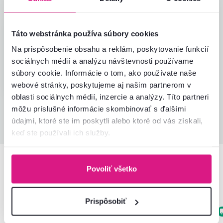
Alena K.
hviezdičky
Táto webstránka používa súbory cookies
4.2
A
15.10.2023, Martin,
Na prispôsobenie obsahu a reklám, poskytovanie funkcií
Slovensko
sociálnych médií a analýzu návštevnosti používame
súbory cookie. Informácie o tom, ako používate naše
Overený nákup
webové stránky, poskytujeme aj našim partnerom v
oblasti sociálnych médií, inzercie a analýzy. Títo partneri
môžu príslušné informácie skombinovať s ďalšími
Všetky recenzie
údajmi, ktoré ste im poskytli alebo ktoré od vás získali,
keď ste používali ich služby.
Povoliť všetko
Podobné produkty
Prispôsobiť
Zadarmo
Zadarmo
Výpredaj