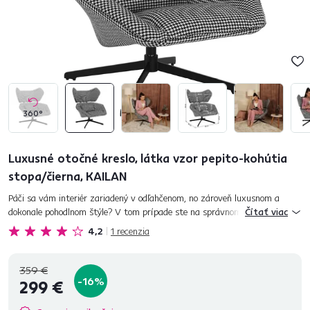
360°
Luxusné otočné kreslo, látka vzor pepito-kohútia
stopa/čierna, KAILAN
Páči sa vám interiér zariadený v odľahčenom, no zároveň luxusnom a
dokonale pohodlnom štýle? V tom prípade ste na správnom mieste.
Čítať viac
Unikátne luxusné otočné kreslo KAILAN vyniká priestranným sedadlo...
4,2
1
recenzia
359 €
-16%
299 €