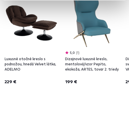
5,0
1
Luxusné otočné kreslo s
Dizajnové luxusné kreslo,
D
podnožou, hnedá Velvet látka,
mentolová/vzor Pepito,
sv
ADELMO
ekokoža, ARTES, tovar 2. triedy
V
229 €
199 €
2