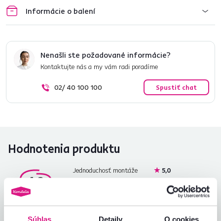
Informácie o balení
Nenašli ste požadované informácie?
Kontaktujte nás a my vám radi poradíme
02/ 40 100 100
Spustiť chat
Hodnotenia produktu
Jednoduchosť montáže
5,0
4,2
Kvalita výrobku
4,0
Zodpovedá očakávaniam
4,0
1
recenzia
Zabalenie výrobku
4,0
Pomer hodnoty a ceny
4,0
Súhlas
Detaily
O cookies