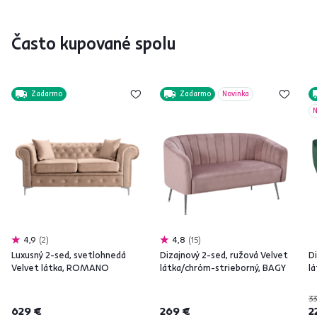
Často kupované spolu
Zadarmo
Zadarmo
Novinka
N
4,9
2
4,8
15
Luxusný 2-sed, svetlohnedá
Dizajnový 2-sed, ružová Velvet
D
Velvet látka, ROMANO
látka/chróm-strieborný, BAGY
l
33
629 €
269 €
2