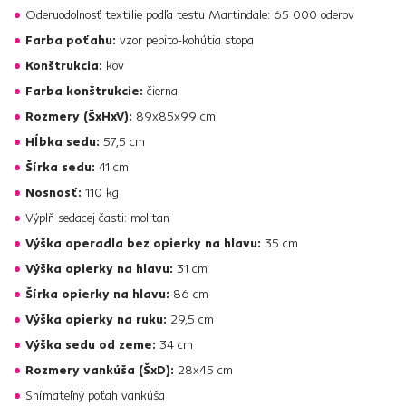
Oderuodolnosť textílie podľa testu Martindale: 65 000 oderov
Farba poťahu:
vzor pepito-kohútia stopa
Konštrukcia:
kov
Farba konštrukcie:
čierna
Rozmery (ŠxHxV):
89x85x99 cm
Hĺbka sedu:
57,5 cm
Šírka sedu:
41 cm
Nosnosť:
110 kg
Výplň sedacej časti: molitan
Výška operadla bez opierky na hlavu:
35 cm
Výška opierky na hlavu:
31 cm
Šírka opierky na hlavu:
86 cm
Výška opierky na ruku:
29,5 cm
Výška sedu od zeme:
34 cm
Rozmery vankúša (ŠxD):
28x45 cm
Snímateľný poťah vankúša