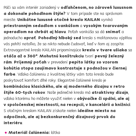
Páči sa vám interiér zariadený v
odľahčenom, no zároveň luxusnom
a dokonale pohodlnom štýle?
V tom prípade ste na správnom
mieste.
Unikátne luxusné otočné kreslo KAILAN
vyniká
priestranným sedadlom s vankúšom
a
vysokým tvarovaným
operadlom na chrbát aj hlavu
. Poťah vankúša sa dá
snímať
a
jednoducho
oprať
.
Pohodlný hlboký sed
kresla s molitanovou výplňou
vás pohltí natoľko, že sa nikto nebude čudovať, keď v ňom aj zaspíte.
Extravagantné kreslo KAILAN pripomínajúce
kreslo v tvare ušiaka
sa
otáča až o 360°
.
Mohutnú konštrukciu
tvorí
pevný železný
rám
.
Príjemný poťah
v prevedení
pepito látky so vzorom
kohútia stopa zaujímavo kontrastuje s podnožou v čiernej
farbe
. Vďaka čalúneniu z kvalitnej látky vám toto kreslo bude
poskytovať komfort dlhé roky. Elegantné čalúnené kreslo je
kombináciou klasického, ale aj moderného dizajnu v retro
štýle 60-tych rokov
. Naše jedinečné kreslo má
atraktívny dizajn
,
vďaka ktorému ho môžete využiť nielen v
obývačke či spálni, ale aj
v spoločenskej miestnosti, na recepcii, v kancelárii a knižnici
.
S otočným kreslom KAILAN získate nielen
ideálne miesto na
odpočinok, ale aj bezkonkurenčný dizajnový prvok do
interiéru
.
Materiál čalúnenia:
látka