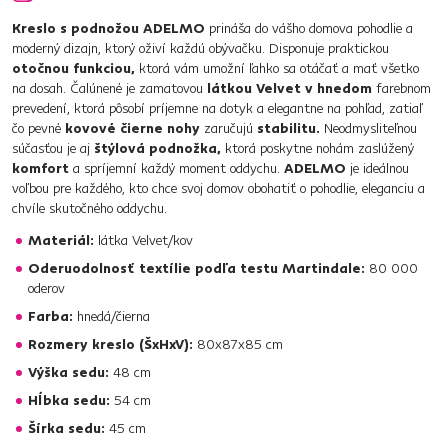
Kreslo s podnožou ADELMO
prináša do vášho domova pohodlie a
moderný dizajn, ktorý oživí každú obývačku. Disponuje praktickou
otočnou funkciou,
ktorá vám umožní ľahko sa otáčať a mať všetko
na dosah. Čalúnené je zamatovou
látkou Velvet v hnedom
farebnom
prevedení, ktorá pôsobí príjemne na dotyk a elegantne na pohľad, zatiaľ
čo pevné
kovové čierne nohy
zaručujú
stabilitu.
Neodmysliteľnou
súčasťou je aj
štýlová podnožka,
ktorá poskytne nohám zaslúžený
komfort
a spríjemní každý moment oddychu.
ADELMO
je ideálnou
voľbou pre každého, kto chce svoj domov obohatiť o pohodlie, eleganciu a
chvíle skutočného oddychu.
Materiál:
látka Velvet/kov
Oderuodolnosť textílie podľa testu Martindale:
80 000
oderov
Farba:
hnedá/čierna
Rozmery kreslo (ŠxHxV):
80x87x85 cm
Výška sedu:
48 cm
Hĺbka sedu:
54 cm
Šírka sedu:
45 cm