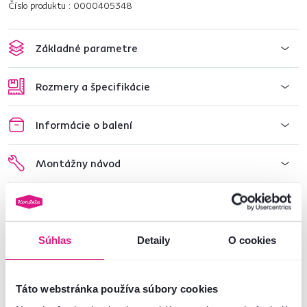
Číslo produktu : 0000405348
Základné parametre
Rozmery a špecifikácie
Informácie o balení
Montážny návod
Nenašli ste požadované informácie?
Súhlas
Detaily
O cookies
Kontaktujte nás a my vám radi poradíme
02/ 40 100 100
Spustiť chat
Táto webstránka používa súbory cookies