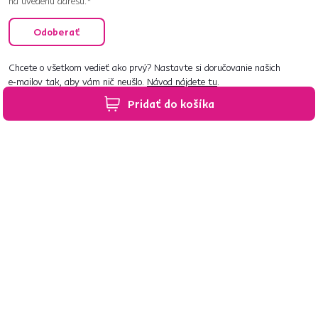
na uvedenú adresu.*
Odoberať
Chcete o všetkom vedieť ako prvý? Nastavte si doručovanie našich
e‑mailov tak, aby vám nič neušlo.
Návod nájdete tu
.
Pridať do košíka