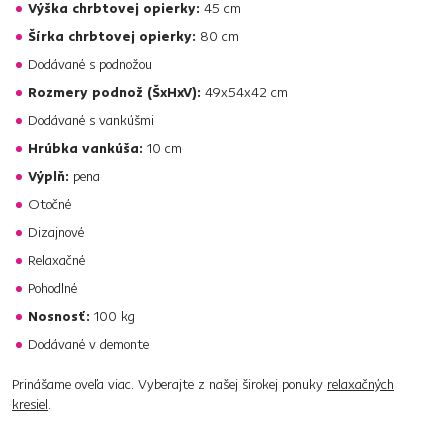
Výška chrbtovej opierky:
45 cm
Šírka chrbtovej opierky:
80 cm
Dodávané s podnožou
Rozmery podnož (ŠxHxV):
49x54x42 cm
Dodávané s vankúšmi
Hrúbka vankúša:
10 cm
Výplň:
pena
Otočné
Dizajnové
Relaxačné
Pohodlné
Nosnosť:
100 kg
Dodávané v demonte
Prinášame oveľa viac. Vyberajte z našej širokej ponuky
relaxačných
kresiel
.