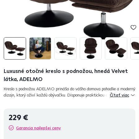
Luxusné otočné kreslo s podnožou, hnedá Velvet
látka, ADELMO
Kreslo s podnožou ADELMO prináša do vášho domova pohodlie a moderný
dizajn, ktorý oživí každú obývačku. Disponuje praktickou otočnou
Čítať viac
funkciou, ktorá vám umožní ľahko sa otáčať a mať všetko na dosa...
229 €
Garancia najlepšej ceny