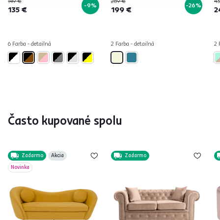
149 €
269 €
43
-9%
-26%
135 €
199 €
2
6 Farba - detailná
2 Farba - detailná
2 
Často kupované spolu
Zadarmo
Akcia
Zadarmo
Novinka