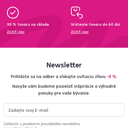
95 % tovaru na sklade
Vrátenie tovaru do 60 dní
Zistiť viac
Zistiť viac
Newsletter
Prihláste sa na odber a získajte uvítaciu zľavu
-5 %
.
Navyše vám budeme posielať inšpirácie a výhodné
ponuky pre vaše bývanie.
Súhlasím s posielaním pravidelného newslettra