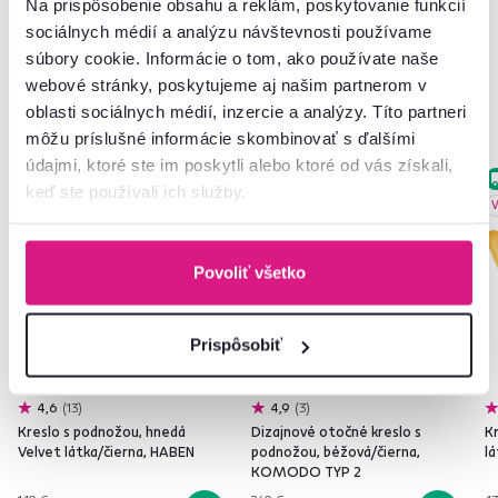
Na prispôsobenie obsahu a reklám, poskytovanie funkcií
sociálnych médií a analýzu návštevnosti používame
súbory cookie. Informácie o tom, ako používate naše
webové stránky, poskytujeme aj našim partnerom v
Podobné produkty
oblasti sociálnych médií, inzercie a analýzy. Títo partneri
môžu príslušné informácie skombinovať s ďalšími
údajmi, ktoré ste im poskytli alebo ktoré od vás získali,
Akcia
Zadarmo
Akcia
keď ste používali ich služby.
Výpredaj
V
Povoliť všetko
Prispôsobiť
4,6
13
4,9
3
Kreslo s podnožou, hnedá
Dizajnové otočné kreslo s
K
Velvet látka/čierna, HABEN
podnožou, béžová/čierna,
l
KOMODO TYP 2