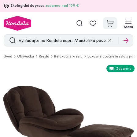
Ekologická doprava
zadarmo nad 199 €
4,7
31 375
overených produktových recenzií
Menu
Úvod
Obývačka
Kreslá
Relaxačné kreslá
Luxusné otočné kreslo s pod
Zadarmo