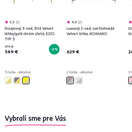
5,0
1
4,9
2
Dizajnový 3-sed, žltá Velvet
Luxusný 2-sed, svetlohnedá
D
látka/gold chróm zlatá, EZIO
Velvet látka, ROMANO
l
TYP 3
375 €
-6%
349 €
629 €
2
3 Farba - detailná
2 Farba - detailná
5 
Vybrali sme pre Vás