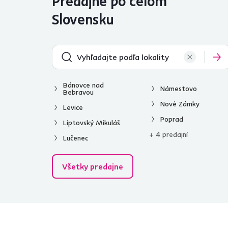
Predajne po celom
Jedáleň
2
Slovensku
Počet dverí
od
do
Bánovce nad
Námestovo
Bebravou
Nové Zámky
Levice
Poprad
S LED osvetlením
Liptovský Mikuláš
+ 4 predajní
Lučenec
Nie
2
Všetky predajne
S dvierkami
Áno
3
So zásuvkami