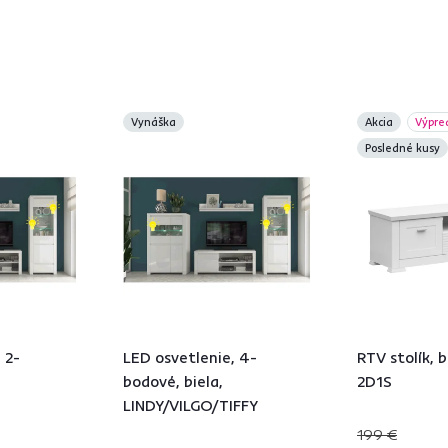
Vynáška
Akcia
Výpre
Posledné kusy
 2-
LED osvetlenie, 4-
RTV stolík, 
bodové, biela,
2D1S
LINDY/VILGO/TIFFY
199 €