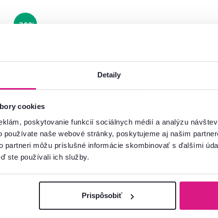
-20%
Detaily
Pozreli ste
5
produktov z
5
bory cookies
eklám, poskytovanie funkcií sociálnych médií a analýzu návšte
o používate naše webové stránky, poskytujeme aj našim partner
to partneri môžu príslušné informácie skombinovať s ďalšími údaj
ď ste používali ich služby.
Prispôsobiť