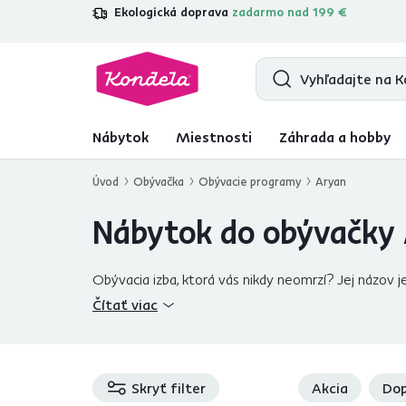
Ekologická doprava
zadarmo nad 199 €
4,7
31 333
overených produktových r
Nábytok
Miestnosti
Záhrada a hobby
Úvod
Obývačka
Obývacie programy
Aryan
Nábytok do obývačky 
Obývacia izba, ktorá vás nikdy neomrzí? Jej názov 
premeniť na luxusné miesto. Vaša obývačka bude vy
Čítať viac
materiálov. Na korpus bola použitá
laminovaná dr
doplnený o naoko nepatrné detaily, ktoré mu však d
zostava pôsobí originálne. Tento sektor krásne ukáž
police, komody, vitríny a regály
Skryť filter
. Doplňte nábyt
Akcia
Dop