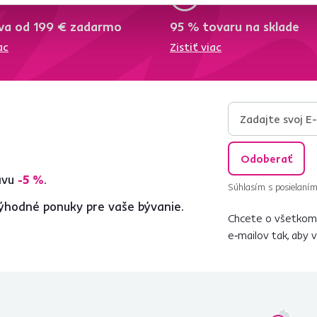
va od 199 € zadarmo
95 % tovaru na sklade
ac
Zistiť viac
Odoberať
ľavu
-5 %
.
Súhlasím s posielaním
ýhodné ponuky pre vaše bývanie.
Chcete o všetkom 
e‑mailov tak, aby 