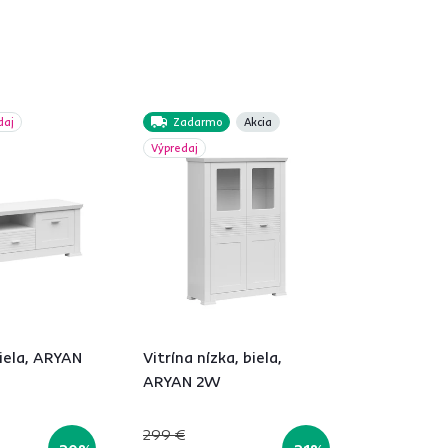
daj
Zadarmo
Akcia
Výpredaj
biela, ARYAN
Vitrína nízka, biela,
ARYAN 2W
299 €