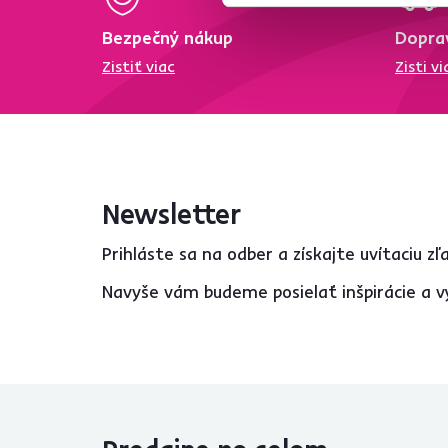
S policami
3
Bezpečný nákup
Dopra
Lesk
Zistiť viac
Zisti vi
Nie
2
Na nožičkách
Áno
2
Newsletter
Nosnosť (kg)
Prihláste sa na odber a získajte uvítaciu z
od
do
Navyše vám budeme posielať inšpirácie a v
Použitie