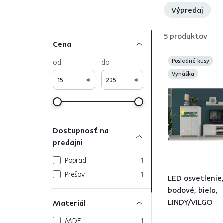
zariadiť vašu
spálňu a jedáleň
.
Výpredaj
5
produktov
Cena
od
do
Posledné kusy
Vynáška
€
€
Dostupnosť na
predajni
Poprad
1
Prešov
1
LED osvetlenie,
bodové, biela,
LINDY/VILGO
Materiál
MDF
1