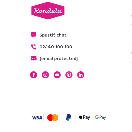
Áno
1
Nie
2
Typ produktu
Spustiť chat
LED osvetlenie
2
02/ 40 100 100
Vitrína
2
TV stolík
1
[email protected]
Štýl
Škandinávsky
2
Moderný
1
Klasický
1