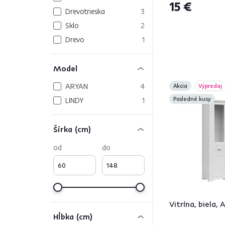
15 €
Drevotrieska
3
Sklo
2
Drevo
1
Model
ARYAN
4
Akcia
Výpredaj
LINDY
1
Posledné kusy
Šírka (cm)
od
do
Vitrína, biela
Hĺbka (cm)