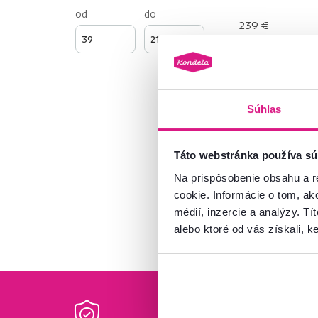
od
do
239 €
189 €
Súhlas
Výška (cm)
od
do
Táto webstránka používa sú
Na prispôsobenie obsahu a r
cookie. Informácie o tom, ak
médií, inzercie a analýzy. Tí
alebo ktoré od vás získali, ke
Vlastnosti
Na nožičkách
1
S dvierkami
1
So zásuvkami
1