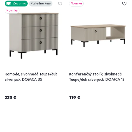
Zadarmo
Posledné kusy
Novinka
Novinka
Komoda, sivohnedá Taupe/dub
Konferenčný stolík, sivohnedá
silverjack, DOMCA 3S
Taupe/dub silverjack, DOMCA 1S
235 €
119 €