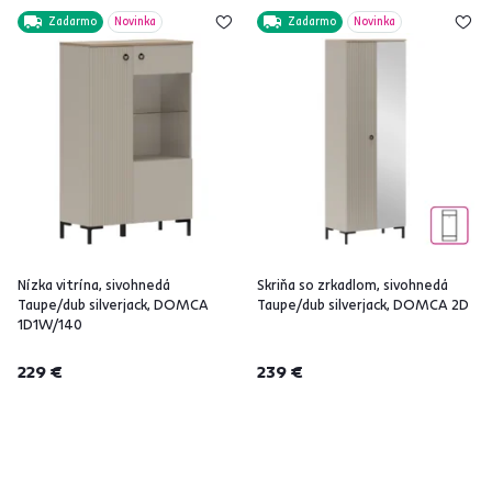
Zadarmo
Novinka
Zadarmo
Novinka
Nízka vitrína, sivohnedá
Skriňa so zrkadlom, sivohnedá
Taupe/dub silverjack, DOMCA
Taupe/dub silverjack, DOMCA 2D
1D1W/140
229 €
239 €