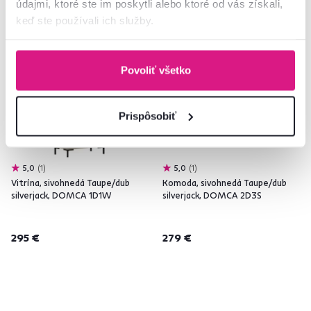
údajmi, ktoré ste im poskytli alebo ktoré od vás získali,
Zadarmo
Novinka
Zadarmo
Posledné kusy
keď ste používali ich služby.
Novinka
Povoliť všetko
Prispôsobiť
5,0
1
5,0
1
Vitrína, sivohnedá Taupe/dub
Komoda, sivohnedá Taupe/dub
silverjack, DOMCA 1D1W
silverjack, DOMCA 2D3S
295 €
279 €