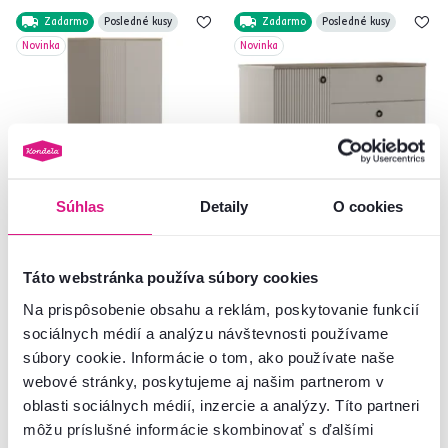
Zadarmo
Posledné kusy
Zadarmo
Posledné kusy
Novinka
Novinka
Súhlas
Detaily
O cookies
4,4
1
5,0
1
Skriňa, sivohnedá Taupe/dub
Komoda, sivohnedá Taupe/dub
Táto webstránka používa súbory cookies
silverjack, DOMCA 2D1S
silverjack, DOMCA 1D3S
Na prispôsobenie obsahu a reklám, poskytovanie funkcií
sociálnych médií a analýzu návštevnosti používame
339 €
229 €
súbory cookie. Informácie o tom, ako používate naše
webové stránky, poskytujeme aj našim partnerom v
oblasti sociálnych médií, inzercie a analýzy. Títo partneri
môžu príslušné informácie skombinovať s ďalšími