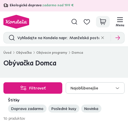
Ekologická doprava
zadarmo nad 199 €
4,7
31 285
overených produktových recenzií
Menu
Úvod
Obývačka
Obývacie programy
Domca
Obývačka Domca
Filtrovať
Najobľúbenejšie
Štítky
Doprava zadarmo
Posledné kusy
Novinka
16
produktov