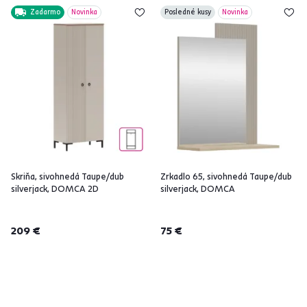
Zadarmo
Novinka
Posledné kusy
Novinka
Skriňa, sivohnedá Taupe/dub
Zrkadlo 65, sivohnedá Taupe/dub
silverjack, DOMCA 2D
silverjack, DOMCA
209 €
75 €