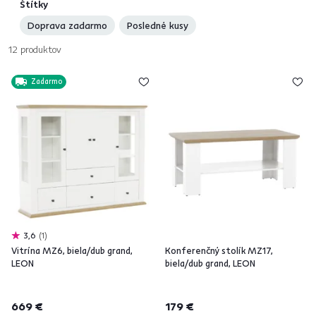
Štítky
Doprava zadarmo
Posledné kusy
12
produktov
Zadarmo
3,6
1
Vitrína MZ6, biela/dub grand,
Konferenčný stolík MZ17,
LEON
biela/dub grand, LEON
669 €
179 €