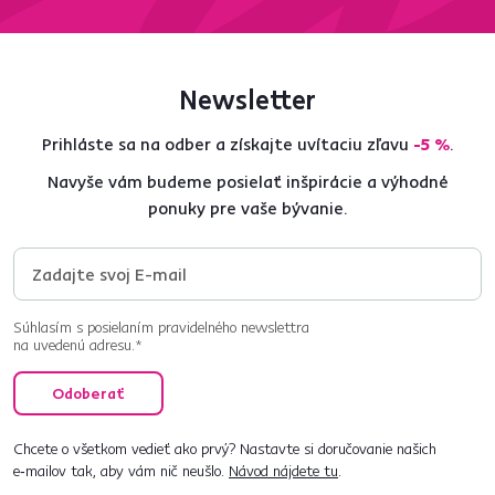
Newsletter
Prihláste sa na odber a získajte uvítaciu zľavu
-5 %
.
Navyše vám budeme posielať inšpirácie a výhodné
ponuky pre vaše bývanie.
Súhlasím s posielaním pravidelného newslettra
na uvedenú adresu.*
Odoberať
Chcete o všetkom vedieť ako prvý? Nastavte si doručovanie našich
e‑mailov tak, aby vám nič neušlo.
Návod nájdete tu
.