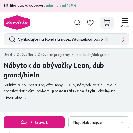
Ekologická doprava
zadarmo nad 199 €
4,7
31 375
overených produktových recenzií
Menu
Úvod
Obývačka
Obývacie programy
Leon biela/dub grand
Nábytok do obývačky Leon, dub
grand/biela
Sadnite si do
kresla
a vyložte nohy. LEON, nábytok so silou leva, s
charakteristickými prvkami
provensálskeho štýlu
. Vhodný na
zariadenie
obývačky alebo jedálne
. Vynikne v tradičnom, ale aj
Čítať viac
modernom interiéri. Vyrobený je z
DTD laminovanej
. Do pozornosti
dávame
ABS hrany
, ktoré zaručujú
dlhšiu životnosť nábytku
.
Dvierka zdobia kovové úchytky. Farebná kombinácia dub grand a biela
vnesie do miestnosti pocit tepla a útulnosti. Ponúkame vitríny,
regály a
Filtrovať
Najobľúbenejšie
police
,
TV stolíky
, komody aj skrinku. Zadovážte si sektor, ktorý môžeme
označiť za kráľa nábytku.