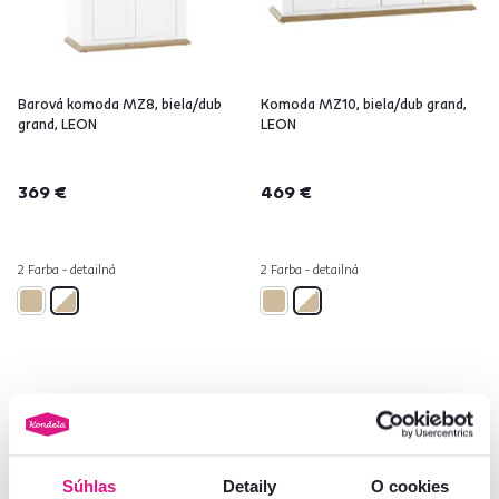
Barová komoda MZ8, biela/dub
Komoda MZ10, biela/dub grand,
grand, LEON
LEON
369 €
469 €
2 Farba - detailná
2 Farba - detailná
Zadarmo
Posledné kusy
Zadarmo
Súhlas
Detaily
O cookies