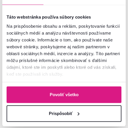
Táto webstránka používa súbory cookies
Na prispôsobenie obsahu a reklám, poskytovanie funkcií
sociálnych médií a analýzu návštevnosti používame
4,2
1
súbory cookie. Informácie o tom, ako používate naše
Kombinovaná skriňa MZ2,
Komoda MZ9, biela/dub grand,
webové stránky, poskytujeme aj našim partnerom v
biela/dub grand, LEON
LEON
oblasti sociálnych médií, inzercie a analýzy. Títo partneri
môžu príslušné informácie skombinovať s ďalšími
459 €
479 €
údajmi, ktoré ste im poskytli alebo ktoré od vás získali,
keď ste používali ich služby.
2 Farba - detailná
2 Farba - detailná
Povoliť všetko
Prispôsobiť
Zadarmo