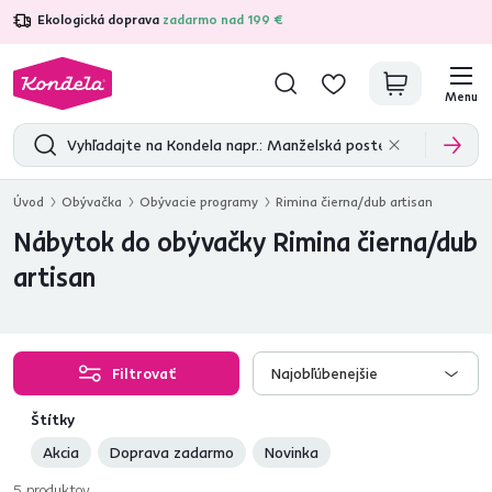
Ekologická doprava
zadarmo nad 199 €
4,7
31 285
overených produktových recenzií
Menu
Úvod
Obývačka
Obývacie programy
Rimina čierna/dub artisan
Nábytok do obývačky Rimina čierna/dub
artisan
Filtrovať
Najobľúbenejšie
Štítky
Akcia
Doprava zadarmo
Novinka
5
produktov