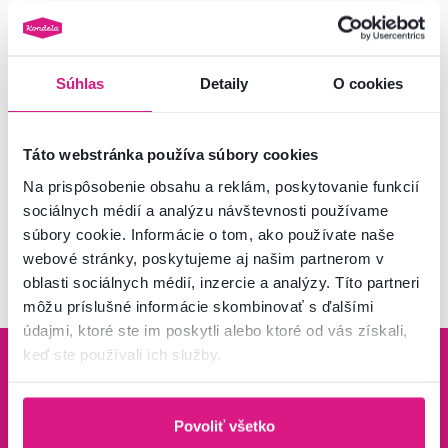
239 €
-20%
189 €
Súhlas
Detaily
O cookies
2 Farba - detailná
Táto webstránka používa súbory cookies
Na prispôsobenie obsahu a reklám, poskytovanie funkcií
sociálnych médií a analýzu návštevnosti používame
Pozreli ste
5
produktov z
5
súbory cookie. Informácie o tom, ako používate naše
webové stránky, poskytujeme aj našim partnerom v
oblasti sociálnych médií, inzercie a analýzy. Títo partneri
môžu príslušné informácie skombinovať s ďalšími
údajmi, ktoré ste im poskytli alebo ktoré od vás získali,
keď ste používali ich služby.
Povoliť všetko
Bezpečný nákup
Doprava od 199 €