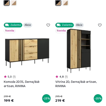
Zadarmo
Akcia
Zadarmo
Akcia
Novinka
Novinka
5,0
1
4,8
1
Komoda 2D3S, čierna/dub
Vitrína 2D, čierna/dub artisan,
artisan, RIMINA
RIMINA
259 €
295 €
-23%
-25%
199 €
219 €