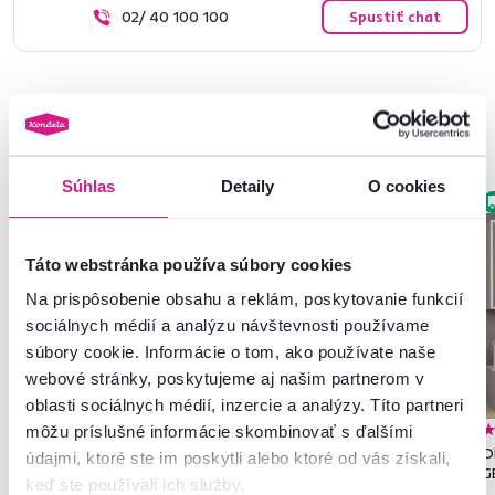
02/ 40 100 100
Spustiť chat
Podobné produkty
Súhlas
Detaily
O cookies
Akcia
Výpredaj
Akcia
Slovenský výrobok
Posledné kusy
Produkt roku
Táto webstránka používa súbory cookies
Na prispôsobenie obsahu a reklám, poskytovanie funkcií
sociálnych médií a analýzu návštevnosti používame
súbory cookie. Informácie o tom, ako používate naše
webové stránky, poskytujeme aj našim partnerom v
oblasti sociálnych médií, inzercie a analýzy. Títo partneri
4,6
3
4,7
256
môžu príslušné informácie skombinovať s ďalšími
Obývacia stena, čierna/biela,
Obývacia stena, grafit, KEVIN
Ob
údajmi, ktoré ste im poskytli alebo ktoré od vás získali,
WAW NEW
G
keď ste používali ich služby.