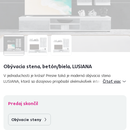
Obývacia stena, betón/biela, LUSIANA
V jednoduchosti je krása! Presne taká je moderná obývacia stena
LUSIANA, ktorá sa dizajnovo prispôsobí akémukoľvek interiéru obývacej
Čítať viac
izby. Vyrobená je z laminovanej drevotriesky vo farebnej kombi...
Predaj skončil
Obývacie steny