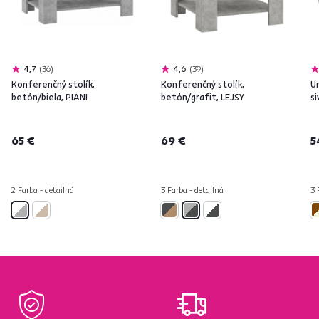
4,7
36
4,6
39
Konferenčný stolík,
Konferenčný stolík,
Un
betón/biela, PIANI
betón/grafit, LEJSY
si
65 €
69 €
5
2 Farba - detailná
3 Farba - detailná
3 