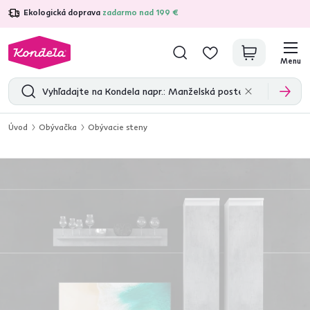
Ekologická doprava
zadarmo nad 199 €
4,7
31 211
overených produktových recenzií
Menu
Úvod
Obývačka
Obývacie steny