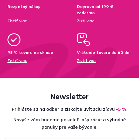
Bezpečný nákup
Doprava od 199 €
zadarmo
Zistiť viac
Zisti viac
95 % tovaru na sklade
Vrátenie tovaru do 60 dní
Zistiť viac
Zistiť viac
Newsletter
Prihláste sa na odber a získajte uvítaciu zľavu
-5 %
.
Navyše vám budeme posielať inšpirácie a výhodné
ponuky pre vaše bývanie.