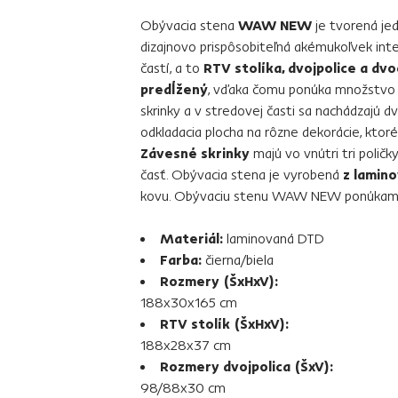
Obývacia stena
WAW NEW
je tvorená jed
dizajnovo prispôsobiteľná akémukoľvek inter
častí, a to
RTV stolíka, dvojpolice a dv
predĺžený
, vďaka čomu ponúka množstvo 
skrinky a v stredovej časti sa nachádzajú dv
odkladacia plocha na rôzne dekorácie, ktoré
Závesné skrinky
majú vo vnútri tri poličk
časť. Obývacia stena je vyrobená
z lamin
kovu. Obývaciu stenu WAW NEW ponúkame
Materiál:
laminovaná DTD
Farba:
čierna/biela
Rozmery (ŠxHxV):
188x30x165 cm
RTV stolík (ŠxHxV):
188x28x37 cm
Rozmery dvojpolica (ŠxV):
98/88x30 cm