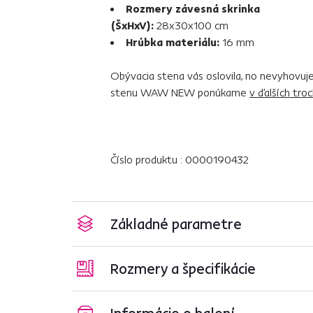
Rozmery závesná skrinka
(ŠxHxV):
28x30x100 cm
Hrúbka materiálu:
16 mm
Obývacia stena vás oslovila, no nevyhovu
stenu WAW NEW ponúkame
v ďalších tro
Číslo produktu : 0000190432
Základné parametre
Rozmery a špecifikácie
Informácie o balení