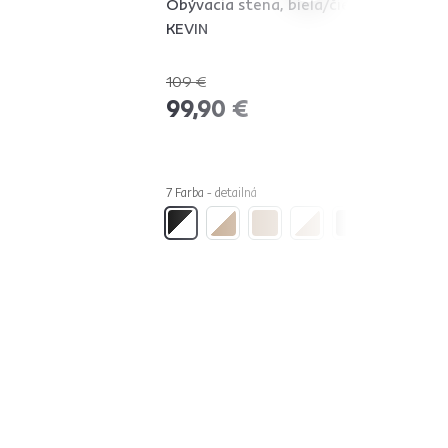
Obývacia stena, biela/čierna,
KEVIN
109 €
-8%
99,90 €
7 Farba - detailná