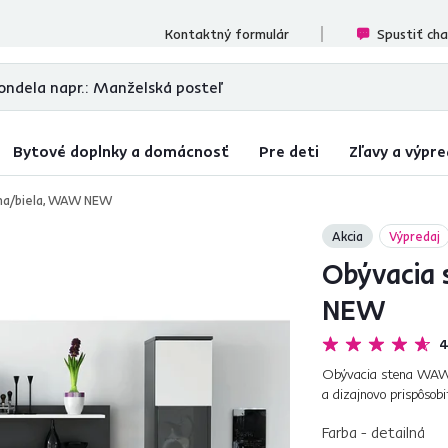
cenzií
Kontaktný formulár
Spustiť ch
Bytové doplnky a domácnosť
Pre deti
Zľavy a výpre
rna/biela, WAW NEW
Akcia
Výpredaj
Obývacia 
NEW
4
Obývacia stena WAW N
a dizajnovo prispôsob
štyroch častí, a to RTV
Farba - detailná