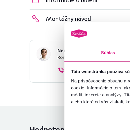
Montážny návod
Nenašli ste požadované infor
Súhlas
Kontaktujte nás a my vám radi p
02/ 40 100 100
Táto webstránka používa sú
Na prispôsobenie obsahu a r
cookie. Informácie o tom, ak
médií, inzercie a analýzy. Tí
alebo ktoré od vás získali, ke
Hodnotenia produktu