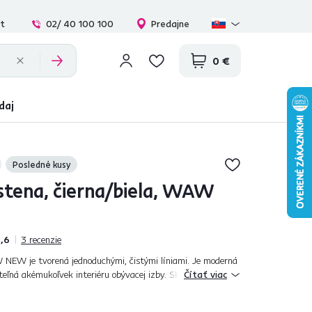
at
02/ 40 100 100
Predajne
0 €
daj
Posledné kusy
stena, čierna/biela, WAW
,6
3
recenzie
EW je tvorená jednoduchými, čistými líniami. Je moderná
iteľná akémukoľvek interiéru obývacej izby. Skladá sa zo
Čítať viac
 stolíka, dvojpolice a...