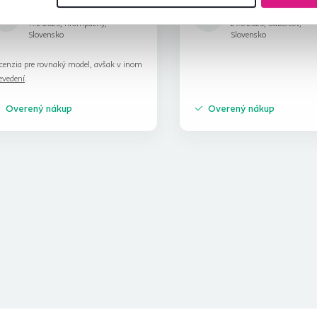
Marcel K.
Jaroslav P.
hviezdičiek
5
M
J
19.2.2025, Krompachy,
29.6.2023, Gaboltov,
Slovensko
Slovensko
cenzia pre rovnaký model, avšak v inom
evedení
.
Overený nákup
Overený nákup