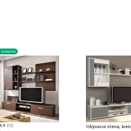
Zadarmo
4,4
12
Obývacia stena, biela