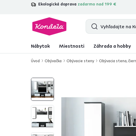
Ekologická doprava
zadarmo nad 199 €
4,7
31 157
overených produktových re
Nábytok
Miestnosti
Záhrada a hobby
Úvod
Obývačka
Obývacie steny
Obývacia stena, čie