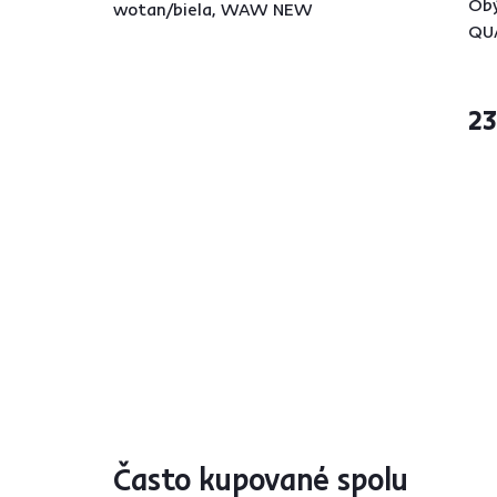
Obý
wotan/biela, WAW NEW
QU
23
Často kupované spolu