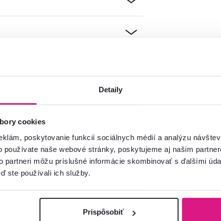
mácie?
Detaily
oradíme
Spustiť chat
bory cookies
eklám, poskytovanie funkcií sociálnych médií a analýzu návšte
o používate naše webové stránky, poskytujeme aj našim partner
to partneri môžu príslušné informácie skombinovať s ďalšími údaj
ď ste používali ich služby.
Prispôsobiť