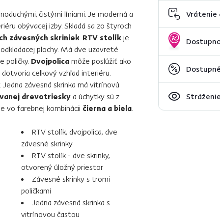
noduchými, čistými líniami. Je moderná a
Vrátenie
iéru obývacej izby. Skladá sa zo štyroch
och závesných skriniek
.
RTV stolík
je
Dostupno
odkladacej plochy. Má dve uzavreté
e poličky.
Dvojpolica
môže poslúžiť ako
Dostupné 
 dotvoria celkový vzhľad interiéru.
y. Jedna závesná skrinka má vitrínovú
ovanej drevotriesky
a úchytky sú z
Stráženie
 vo farebnej kombinácii
čierna a biela
.
RTV stolík, dvojpolica, dve
závesné skrinky
RTV stolík - dve skrinky,
otvorený úložný priestor
Závesné skrinky s tromi
poličkami
Jedna závesná skrinka s
vitrínovou časťou