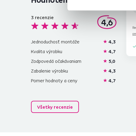
3
recenzie
4,6
Re
pr
Jednoduchosť montáže
4,3
Kvalita výrobku
4,7
Zodpovedá očakávaniam
5,0
Zabalenie výrobku
4,3
Pomer hodnoty a ceny
4,7
Všetky recenzie