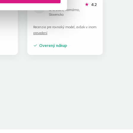
Juraj P.
hviezdičky
hviezdičky
4.6
4.2
J
12.12.2025, Komárno,
Slovensko
Recenzia pre rovnaký model, avšak v inom
prevedení
.
Overený nákup