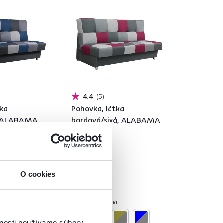
4,4
5
tka
Pohovka, látka
, ALABAMA
bordová/sivá, ALABAMA
399 €
O cookies
á
4 Farba - detailná
vnosti používame súbory