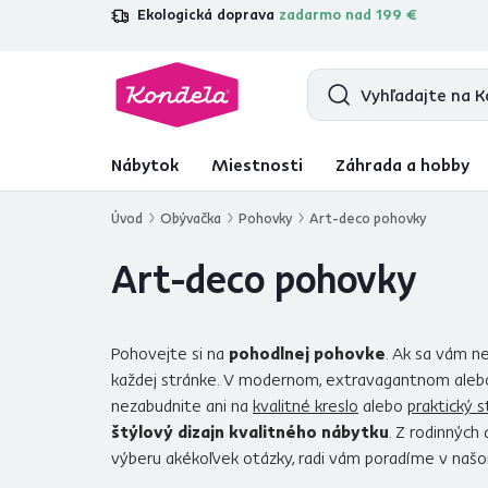
Ekologická doprava
zadarmo nad 199 €
4,7
31 285
overených produktových r
Nábytok
Miestnosti
Záhrada a hobby
Úvod
Obývačka
Pohovky
Art-deco pohovky
Art-deco pohovky
Pohovejte si na
pohodlnej pohovke
. Ak sa vám ne
každej stránke. V modernom, extravagantnom alebo
nezabudnite ani na
kvalitné kreslo
alebo
praktický s
štýlový dizajn kvalitného nábytku
. Z rodinných
výberu akékoľvek otázky, radi vám poradíme v našo