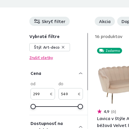
Skryť filter
Akcia
Dop
Vybraté filtre
16
produktov
Štýl:
Art-deco
Zadarmo
Zrušiť všetky
Cena
od
do
€
€
4,9
6
Lavica v štýle 
Dostupnosť na
béžová Velvet 