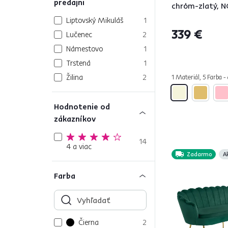
predajni
chróm-zlatý, 
Liptovský Mikuláš
1
339 €
Lučenec
2
Námestovo
1
Trstená
1
Žilina
2
1 Materiál, 5 Farba -
Hodnotenie od
zákazníkov
14
4 a viac
Zadarmo
A
Farba
Čierna
2