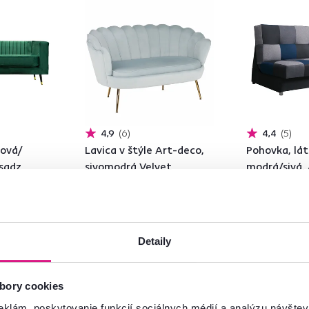
4,9
6
4,4
5
dová/
Lavica v štýle Art-deco,
Pohovka, lá
sadz
sivomodrá Velvet
modrá/sivá
látka/gold chróm-zlatý,
NOBLIN
-17%
339 €
399 €
Detaily
1 Materiál, 5 Farba - detailná
4 Farba - detailn
bory cookies
eklám, poskytovanie funkcií sociálnych médií a analýzu návšte