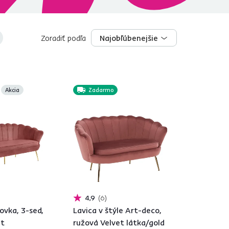
Zoradiť podľa
Najobľúbenejšie
Najobľúbenejšie
Akcia
Zadarmo
4,9
6
ovka, 3-sed,
Lavica v štýle Art-deco,
et
ružová Velvet látka/gold