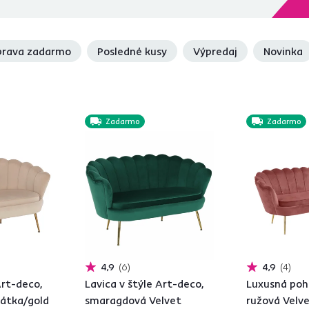
rava zadarmo
Posledné kusy
Výpredaj
Novinka
Zadarmo
Zadarmo
4,9
6
4,9
4
Art-deco,
Lavica v štýle Art-deco,
Luxusná poh
látka/gold
smaragdová Velvet
ružová Velv