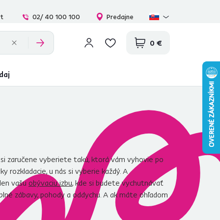
at
02/ 40 100 100
Predajne
0 €
daj
 si zaručene vyberiete takú, ktorá vám vyhovie po
y rozkladacie, u nás si vyberie každý. A
elen vašu
obývaciu izbu
, kde si budete vychutnávať
e plné zábavy, pohody a oddychu. A ak máte ohľadom