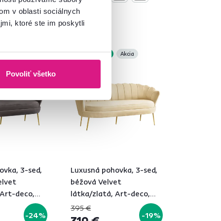
om v oblasti sociálnych
mi, ktoré ste im poskytli
Akcia
Zadarmo
Akcia
Novinka
Povoliť všetko
ovka, 3-sed,
Luxusná pohovka, 3-sed,
elvet
béžová Velvet
 Art-deco,
látka/zlatá, Art-deco,
 2
NOBLEO TYP 2
395 €
-24%
-19%
319 €