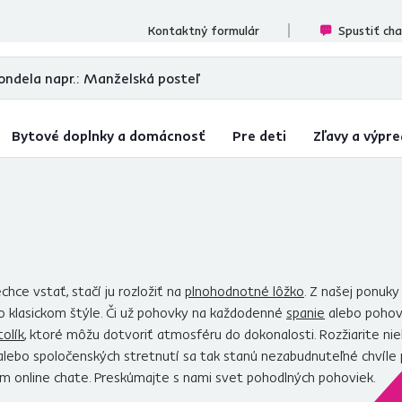
ecenzií
Kontaktný formulár
Spustiť ch
Bytové doplnky a domácnosť
Pre deti
Zľavy a výpre
chce vstať, stačí ju rozložiť na
plnohodnotné lôžko
. Z našej ponuky
 klasickom štýle. Či už pohovky na každodenné
spanie
alebo pohovk
tolík
, ktoré môžu dotvoriť atmosféru do dokonalosti. Rozžiarite ni
 alebo spoločenských stretnutí sa tak stanú nezabudnuteľné chvíl
m online chate. Preskúmajte s nami svet pohodlných pohoviek.