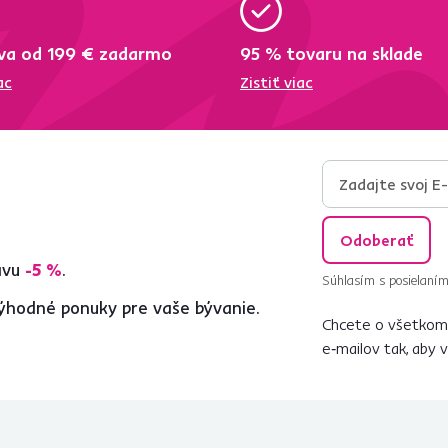
va od 199 € zadarmo
95 % tovaru na sklade
ac
Zistiť viac
Odoberať
ľavu
-5 %
.
Súhlasím s posielaním
ýhodné ponuky pre vaše bývanie.
Chcete o všetkom 
e‑mailov tak, aby 