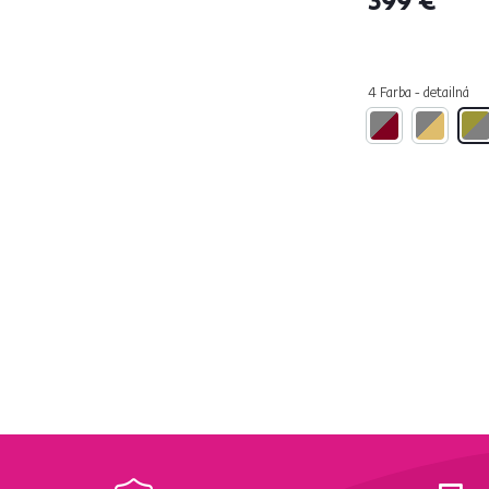
Zlatá
1
Čierna
1
4 Farba - detailná
Na nožičkách
Áno
16
Nosnosť (kg)
od
do
Použitie