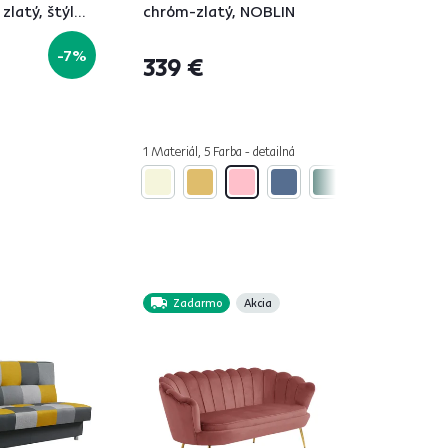
zlatý, štýl
chróm-zlatý, NOBLIN
OBLIN
-7%
339 €
á
1 Materiál, 5 Farba - detailná
Zadarmo
Akcia