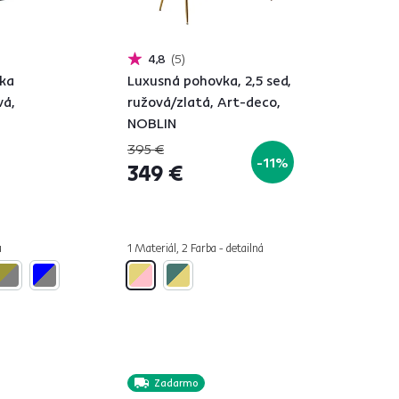
4,8
5
tka
Luxusná pohovka, 2,5 sed,
vá,
ružová/zlatá, Art-deco,
NOBLIN
395 €
-11%
349 €
á
1 Materiál, 2 Farba - detailná
Zadarmo