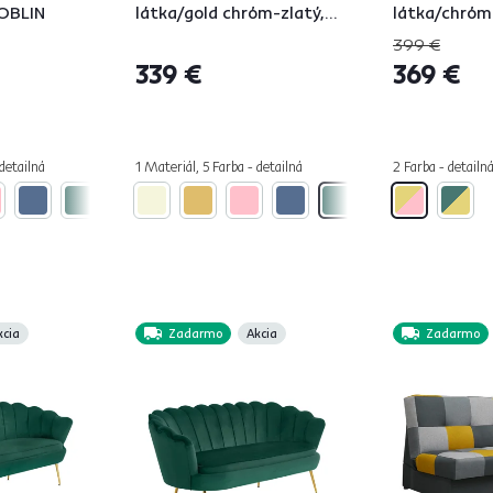
NOBLIN
látka/gold chróm-zlatý,
látka/chróm 
NOBLIN
Art-deco, N
399 €
339 €
369 €
 detailná
1 Materiál, 5 Farba - detailná
2 Farba - detailn
kcia
Zadarmo
Akcia
Zadarmo