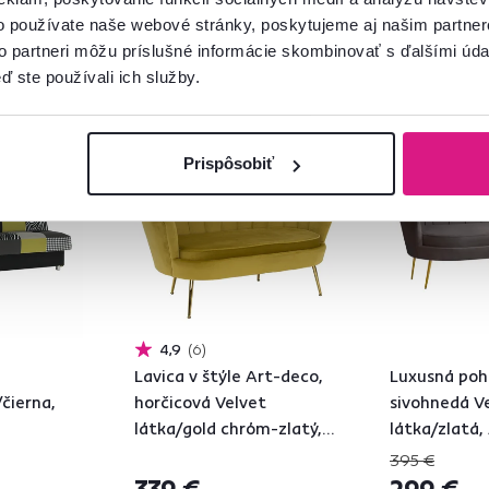
o používate naše webové stránky, poskytujeme aj našim partner
to partneri môžu príslušné informácie skombinovať s ďalšími údaj
ď ste používali ich služby.
Zadarmo
Zadarmo
Novinka
Prispôsobiť
4,9
6
Lavica v štýle Art-deco,
Luxusná poh
čierna,
horčicová Velvet
sivohnedá V
látka/gold chróm-zlatý,
látka/zlatá,
NOBLIN
NOBLEO TYP
395 €
339 €
299 €