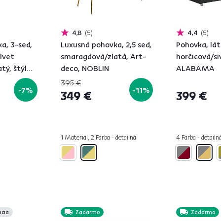
4,8
5
4,4
5
a, 3-sed,
Luxusná pohovka, 2,5 sed,
Pohovka, lá
lvet
smaragdová/zlatá, Art-
horčicová/si
tý, štýl
deco, NOBLIN
ALABAMA
LIN
395 €
-7%
-11%
349 €
399 €
1 Materiál, 2 Farba - detailná
4 Farba - detailn
kcia
Zadarmo
Zadarmo