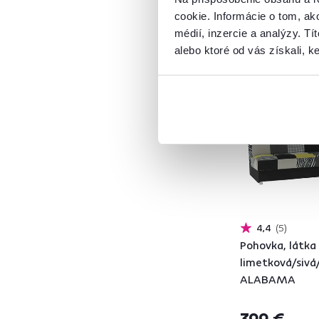
cookie. Informácie o tom, ak
médií, inzercie a analýzy. Tí
alebo ktoré od vás získali, ke
Funkcie
Rozkladacia
4
Zadarmo
Úložný priestor
4
Posledné kusy
Vlastnosti
Na každodenné spanie
4
S opierkami na ruky
12
Plocha na spanie
4,4
5
(cm)
Pohovka, látka
limetková/sivá/
195x116
4
ALABAMA
Dekór
399 €