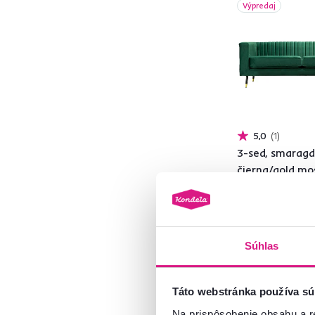
Výpredaj
od
do
Hĺbka (cm)
5,0
1
od
do
3-sed, smarag
čierna/gold mo
zlatá, SOMY 3
669 €
549 €
Výška (cm)
Súhlas
od
do
Táto webstránka používa sú
Na prispôsobenie obsahu a r