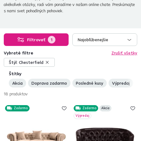
akékoľvek otázky, radi vám poradíme v našom online chate. Preskúmajte
s nami svet pohodlných pohoviek.
Filtrovať
1
Najobľúbenejšie
Vybraté filtre
Zrušiť všetky
Štýl:
Chesterfield
Štítky
Akcia
Doprava zadarmo
Posledné kusy
Výpredaj
18
produktov
Zadarmo
Zadarmo
Akcia
Výpredaj