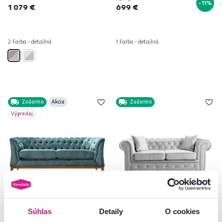
-11%
1 079 €
699 €
2 Farba - detailná
1 Farba - detailná
Zadarmo
Akcia
Zadarmo
Výpredaj
Súhlas
Detaily
O cookies
2-sed, modrozelená/dub aweo,
Luxusný rozkladací 2-sed,