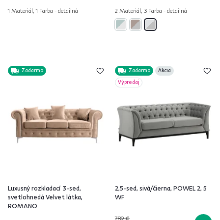
1 Materiál, 1 Farba - detailná
2 Materiál, 3 Farba - detailná
Zadarmo
Zadarmo
Akcia
Výpredaj
Luxusný rozkladací 3-sed,
2,5-sed, sivá/čierna, POWEL 2, 5
svetlohnedá Velvet látka,
WF
ROMANO
789 €