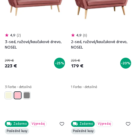
4,9
2
4,9
6
3-sed, ružová/kaučukové drevo,
2-sed, ružová/kaučukové drevo,
NOSEL
NOSEL
299 €
225 €
-25%
-20%
223 €
179 €
3 Farba - detailná
1 Farba - detailná
Zadarmo
Výpredaj
Zadarmo
Výpredaj
Posledné kusy
Posledné kusy