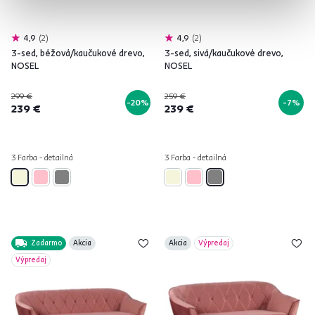
4,9
2
4,9
2
3-sed, béžová/kaučukové drevo,
3-sed, sivá/kaučukové drevo,
NOSEL
NOSEL
299 €
259 €
-20%
-7%
239 €
239 €
3 Farba - detailná
3 Farba - detailná
Zadarmo
Akcia
Akcia
Výpredaj
Výpredaj