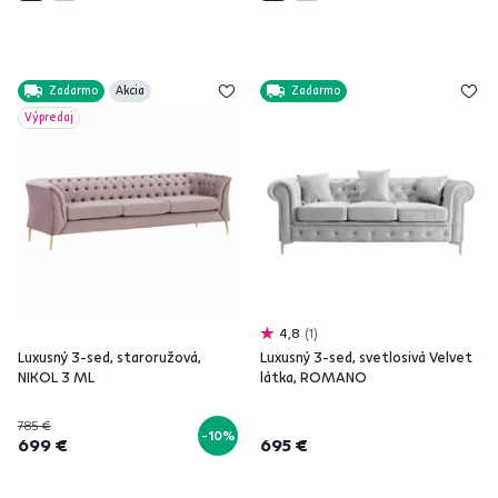
Zadarmo
Akcia
Zadarmo
Výpredaj
4,8
1
Luxusný 3-sed, staroružová,
Luxusný 3-sed, svetlosivá Velvet
NIKOL 3 ML
látka, ROMANO
785 €
-10%
699 €
695 €