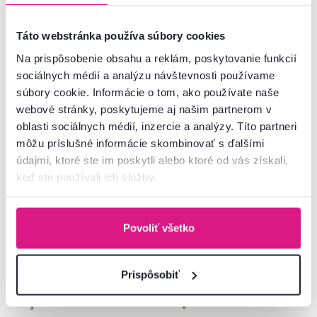
POWEL 2 WF
svetlosivá Velvet látka,
ROMANO
Táto webstránka používa súbory cookies
739 €
-11%
655 €
1 015 €
Na prispôsobenie obsahu a reklám, poskytovanie funkcií
sociálnych médií a analýzu návštevnosti používame
súbory cookie. Informácie o tom, ako používate naše
1 Farba - detailná
1 Materiál, 1 Plocha na spanie (cm), 2
webové stránky, poskytujeme aj našim partnerom v
Farba - detailná
oblasti sociálnych médií, inzercie a analýzy. Títo partneri
môžu príslušné informácie skombinovať s ďalšími
údajmi, ktoré ste im poskytli alebo ktoré od vás získali,
keď ste používali ich služby.
Zadarmo
Akcia
Zadarmo
Akcia
Výpredaj
Výpredaj
Povoliť všetko
Prispôsobiť