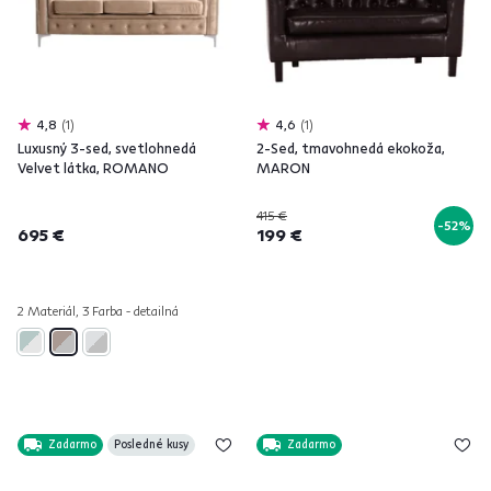
4,8
1
4,6
1
Luxusný 3-sed, svetlohnedá
2-Sed, tmavohnedá ekokoža,
Velvet látka, ROMANO
MARON
415 €
-52%
695 €
199 €
2 Materiál, 3 Farba - detailná
Zadarmo
Posledné kusy
Zadarmo