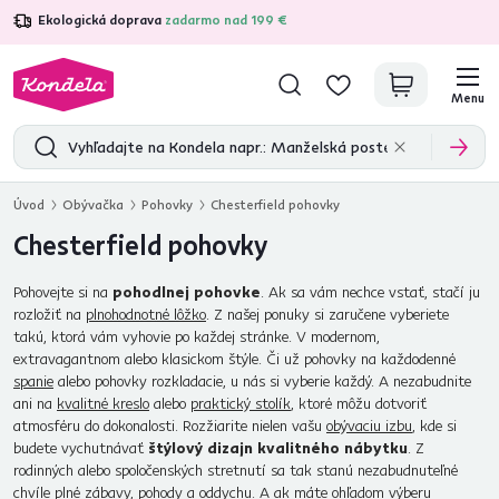
Ekologická doprava
zadarmo nad 199 €
4,7
31 211
overených produktových recenzií
Menu
Úvod
Obývačka
Pohovky
Chesterfield pohovky
Chesterfield pohovky
Pohovejte si na
pohodlnej pohovke
. Ak sa vám nechce vstať, stačí ju
rozložiť na
plnohodnotné lôžko
. Z našej ponuky si zaručene vyberiete
takú, ktorá vám vyhovie po každej stránke. V modernom,
extravagantnom alebo klasickom štýle. Či už pohovky na každodenné
spanie
alebo pohovky rozkladacie, u nás si vyberie každý. A nezabudnite
ani na
kvalitné kreslo
alebo
praktický stolík
, ktoré môžu dotvoriť
atmosféru do dokonalosti. Rozžiarite nielen vašu
obývaciu izbu
, kde si
budete vychutnávať
štýlový dizajn kvalitného nábytku
. Z
rodinných alebo spoločenských stretnutí sa tak stanú nezabudnuteľné
chvíle plné zábavy, pohody a oddychu. A ak máte ohľadom výberu