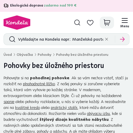
Ekologická doprava
zadarmo nad 199 €
4,7
31 211
overených produktových recenzií
Menu
Úvod
Obývačka
Pohovky
Pohovky bez úložného priestoru
Pohovky bez úložného priestoru
Pohovejte si na
pohodlnej pohovke
. Ak sa vám nechce vstať, stačí ju
rozložiť na
plnohodnotné lôžko
. Z našej ponuky si zaručene vyberiete
takú, ktorá vám vyhovie po každej stránke. V modernom,
extravagantnom alebo klasickom štýle. Či už pohovky na každodenné
spanie
alebo pohovky rozkladacie, u nás si vyberie každý. A nezabudnite
ani na
kvalitné kreslo
alebo
praktický stolík
, ktoré môžu dotvoriť
atmosféru do dokonalosti. Rozžiarite nielen vašu
obývaciu izbu
, kde si
budete vychutnávať
štýlový dizajn kvalitného nábytku
. Z
rodinných alebo spoločenských stretnutí sa tak stanú nezabudnuteľné
chvíle plné zábavy, pohody a oddychu. A ak máte ohľadom výberu