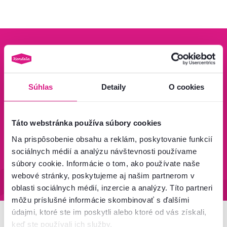
Bezpečný nákup
Doprava od 199 €
Súhlas
Detaily
O cookies
zadarmo
Zistiť viac
Zisti viac
Táto webstránka používa súbory cookies
Na prispôsobenie obsahu a reklám, poskytovanie funkcií
sociálnych médií a analýzu návštevnosti používame
95 % tovaru na sklade
Vrátenie tovaru do 60 dní
súbory cookie. Informácie o tom, ako používate naše
Zistiť viac
Zistiť viac
webové stránky, poskytujeme aj našim partnerom v
oblasti sociálnych médií, inzercie a analýzy. Títo partneri
môžu príslušné informácie skombinovať s ďalšími
údajmi, ktoré ste im poskytli alebo ktoré od vás získali,
keď ste používali ich služby.