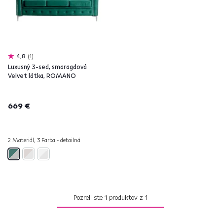
4,8
1
Luxusný 3-sed, smaragdová
Velvet látka, ROMANO
669 €
2 Materiál, 3 Farba - detailná
Pozreli ste
1
produktov z
1