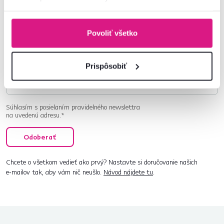
Newsletter
Prihláste sa na odber a získajte uvítaciu zľavu
-5 %
.
Povoliť všetko
Navyše vám budeme posielať inšpirácie a výhodné
ponuky pre vaše bývanie.
Prispôsobiť
Súhlasím s posielaním pravidelného newslettra
na uvedenú adresu.*
Odoberať
Chcete o všetkom vedieť ako prvý? Nastavte si doručovanie našich
e‑mailov tak, aby vám nič neušlo.
Návod nájdete tu
.