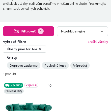
akékoľvek otázky, radi vám poradíme v našom online chate. Preskúmajte
s nami svet pohodlných pohoviek.
Filtrovať
1
Najobľúbenejšie
Vybraté filtre
Zrušiť všetky
Úložný priestor:
Nie
Štítky
Doprava zadarmo
Posledné kusy
Výpredaj
1
produkt
Zadarmo
Výpredaj
Posledné kusy