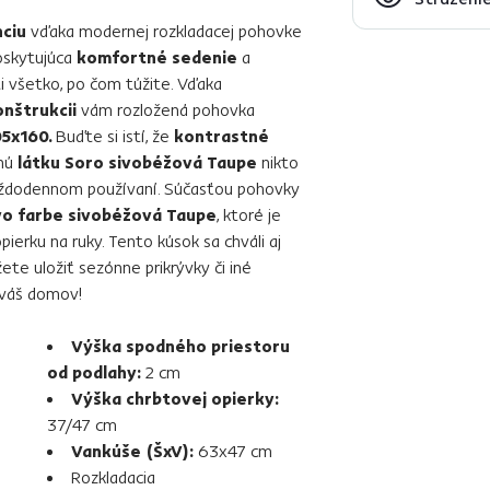
ciu
vďaka modernej rozkladacej pohovke
oskytujúca
komfortné sedenie
a
i všetko, po čom túžite. Vďaka
nštrukcii
vám rozložená pohovka
05x160.
Buďte si istí, že
kontrastné
tnú
látku Soro sivobéžová Taupe
nikto
 každodennom používaní. Súčasťou pohovky
vo farbe sivobéžová Taupe
, ktoré je
ierku na ruky. Tento kúsok sa chváli aj
ete uložiť sezónne prikrývky či iné
váš domov!
Výška spodného priestoru
od podlahy:
2 cm
Výška chrbtovej opierky:
37/47 cm
Vankúše (ŠxV):
63x47 cm
Rozkladacia