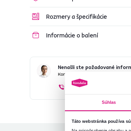
Rozmery a špecifikácie
Informácie o balení
Nenašli ste požadované infor
Kontaktujte nás a my vám radi p
02/ 40 100 100
Súhlas
Táto webstránka používa sú
Na prispôsobenie obsahu a r