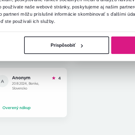
o používate naše webové stránky, poskytujeme aj našim partner
to partneri môžu príslušné informácie skombinovať s ďalšími údaj
Denisa W.
Marcela P.
hviezdičiek
5
ď ste používali ich služby.
D
M
18.12.2024, Čenkovce,
16.11.2023, Nová
Slovensko
Dubnica, Slovensko
Prispôsobiť
Overený nákup
Overený nákup
Anonym
hviezdičky
4
A
20.8.2024, Banka,
Slovensko
Overený nákup