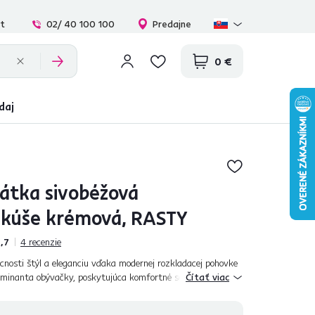
at
02/ 40 100 100
Predajne
0 €
daj
látka sivobéžová
nkúše krémová, RASTY
,7
4
recenzie
cnosti štýl a eleganciu vďaka modernej rozkladacej pohovke
minanta obývačky, poskytujúca komfortné sedenie a
Čítať viac
e vašej domácnosti všetko,...