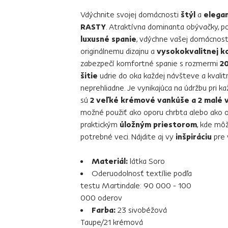
Vdýchnite svojej domácnosti
štýl
a
elegan
RASTY
. Atraktívna dominanta obývačky, p
luxusné spanie
, vdýchne vašej domácnost
originálnemu dizajnu a
vysokokvalitnej ko
zabezpečí komfortné spanie s rozmermi
2
šitie
udrie do oka každej návšteve a kvali
neprehliadne. Je vynikajúca na údržbu pri
sú
2 veľké krémové vankúše a 2 malé 
možné použiť ako oporu chrbta alebo ako op
praktickým
úložným priestorom
, kde môž
potrebné veci. Nájdite aj vy
inšpiráciu
pre 
Materiál:
látka Soro
Oderuodolnosť textílie podľa
testu Martindale: 90 000 - 100
000 oderov
Farba:
23 sivobéžová
Taupe/21 krémová