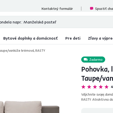
cenzií
Kontaktný formulár
Spustiť ch
Bytové doplnky a domácnosť
Pre deti
Zľavy a výpre
 Taupe/vankúše krémová, RASTY
Zadarmo
Pohovka, 
Taupe/va
4
Vdýchnite svojej domá
RASTY. Atraktívna do
luxusné spanie, vdýchn