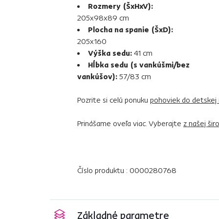
Rozmery (ŠxHxV):
205x98x89 cm
Plocha na spanie (ŠxD):
205x160
Výška sedu:
41 cm
Hĺbka sedu (s vankúšmi/bez
vankúšov):
57/83 cm
Pozrite si celú ponuku
pohoviek do detskej 
Prinášame oveľa viac. Vyberajte
z našej ši
Číslo produktu : 0000280768
Základné parametre