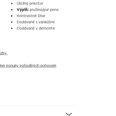
Úložný priestor
Výplň:
pružina/pur pena
Kontrastné šitie
Dodávané s vankúšmi
Dodávané v demonte
izby
.
rokej ponuky pohodlných pohoviek
.