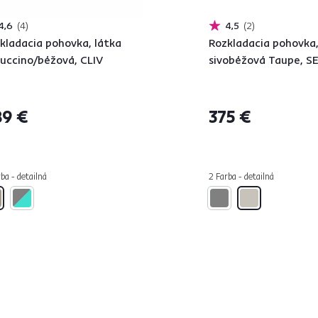
4,6
4
4,5
2
kladacia pohovka, látka
Rozkladacia pohovka
uccino/béžová, CLIV
sivobéžová Taupe, S
9 €
375 €
ba - detailná
2 Farba - detailná