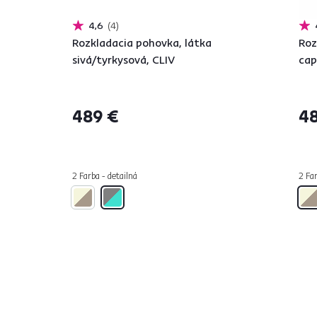
4,6
4
Rozkladacia pohovka, látka
Roz
sivá/tyrkysová, CLIV
cap
489 €
48
2 Farba - detailná
2 Far