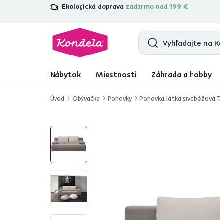
Ekologická doprava
zadarmo nad 199 €
4,7
31 211
overených produktových re
Nábytok
Miestnosti
Záhrada a hobby
Úvod
Obývačka
Pohovky
Pohovka, látka sivobéžová