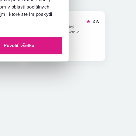
om v oblasti sociálnych
mi, ktoré ste im poskytli
Ján I.
hviezdičiek
hviezdičky
5
4.8
J
7.3.2024, Vyšný
Mirošov, Slovensko
Povoliť všetko
Overený nákup