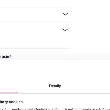
mácie?
oradíme
Spustiť chat
Detaily
bory cookies
eklám, poskytovanie funkcií sociálnych médií a analýzu návšte