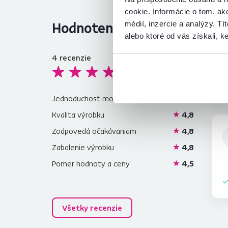
cookie. Informácie o tom, ak
Hodnotenia produktu
médií, inzercie a analýzy. Tí
alebo ktoré od vás získali, ke
4
recenzie
4,7
Jednoduchosť montáže
4,8
Kvalita výrobku
4,8
Zodpovedá očakávaniam
4,8
Zabalenie výrobku
4,8
Pomer hodnoty a ceny
4,5
Všetky recenzie