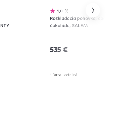
5,0
1
,
Rozkladacia pohovka, cacao/
ENTY
čokoláda, SALEM
535 €
1 Farba - detailná