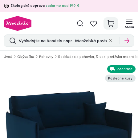
Ekologická doprava
zadarmo nad 199 €
4,7
31 211
overených produktových recenzií
Menu
Úvod
Obývačka
Pohovky
Rozkladacia pohovka, 3-sed, parížska modrá lá
Zadarmo
Posledné kusy