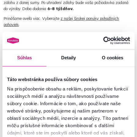
zálohu z danej sumy. Po uhradení zálohy bude vaša požiadavka zadaná
do výroby. Doba dodania
6-8 týždňov.
Prinášame oveľa viac. Vyberajte
z našej širokej ponuky pohodlných
pohoviek
.
Číslo produktu : 0000303454
Súhlas
Detaily
O cookies
Základné parametre
Rozmery a špecifikácie
Táto webstránka používa súbory cookies
Na prispôsobenie obsahu a reklám, poskytovanie funkcií
Informácie o balení
sociálnych médií a analýzu návštevnosti používame
súbory cookie. Informácie o tom, ako používate naše
webové stránky, poskytujeme aj našim partnerom v
oblasti sociálnych médií, inzercie a analýzy. Títo partneri
Nenašli ste požadované informácie?
môžu príslušné informácie skombinovať s ďalšími
Kontaktujte nás a my vám radi poradíme
údajmi, ktoré ste im poskytli alebo ktoré od vás získali,