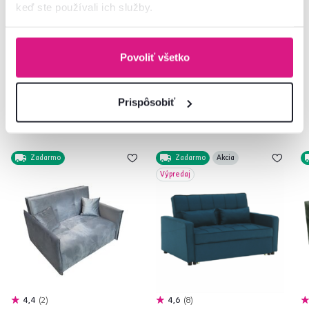
keď ste používali ich služby.
02/ 40 100 100
Spustiť chat
Povoliť všetko
Prispôsobiť
Podobné produkty
Zadarmo
Zadarmo
Akcia
Výpredaj
4,4
2
4,6
8