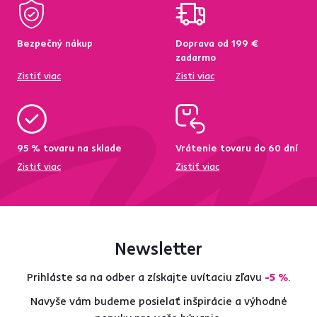
Bezpečný nákup
Doprava od 199 €
zadarmo
Zistiť viac
Zisti viac
95 % tovaru na sklade
Vrátenie tovaru do 60 dní
Zistiť viac
Zistiť viac
Newsletter
Prihláste sa na odber a získajte uvítaciu zľavu
-5 %
.
Navyše vám budeme posielať inšpirácie a výhodné