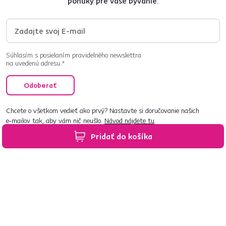
ponuky pre vaše bývanie.
Súhlasím s posielaním pravidelného newslettra
na uvedenú adresu.*
Odoberať
Chcete o všetkom vedieť ako prvý? Nastavte si doručovanie našich
e‑mailov tak, aby vám nič neušlo.
Návod nájdete tu
.
Pridať do košíka