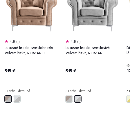
4,8
1
4,8
1
Luxusné kreslo, svetlohnedá
Luxusné kreslo, svetlosivá
Di
Velvet látka, ROMANO
Velvet látka, ROMANO
l
19
515 €
515 €
1
2 Farba - detailná
2 Farba - detailná
3 