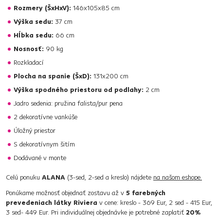
Rozmery (ŠxHxV):
146x105x85 cm
Výška sedu:
37 cm
Hĺbka sedu:
66 cm
Nosnosť:
90 kg
Rozkladací
Plocha na spanie (ŠxD):
131x200 cm
Výška spodného priestoru od podlahy:
2 cm
Jadro sedenia: pružina falista/pur pena
2 dekoratívne vankúše
Úložný priestor
S dekoratívnym šitím
Dodávané v monte
Celú ponuku
ALANA
(3-sed, 2-sed a kreslo) nájdete
na našom eshope.
Ponúkame možnosť objednať zostavu až v
5 farebných
prevedeniach látky Riviera
v cene: kreslo - 369 Eur, 2 sed - 415 Eur,
3 sed- 449 Eur. Pri individuálnej objednávke je potrebné zaplatiť
20%