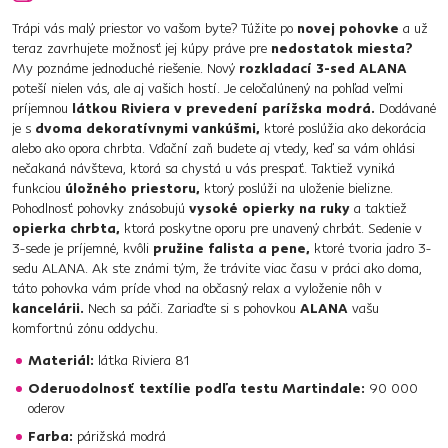
Trápi vás malý priestor vo vašom byte? Túžite po
novej pohovke
a už
teraz zavrhujete možnosť jej kúpy práve pre
nedostatok miesta?
My poznáme jednoduché riešenie. Nový
rozkladací 3-sed ALANA
poteší nielen vás, ale aj vašich hostí. Je celočalúnený na pohľad veľmi
príjemnou
látkou Riviera v prevedení parížska modrá.
Dodávané
je s
dvoma dekoratívnymi vankúšmi,
ktoré poslúžia ako dekorácia
alebo ako opora chrbta. Vďační zaň budete aj vtedy, keď sa vám ohlási
nečakaná návšteva, ktorá sa chystá u vás prespať. Taktiež vyniká
funkciou
úložného priestoru,
ktorý poslúži na uloženie bielizne.
Pohodlnosť pohovky znásobujú
vysoké opierky na ruky
a taktiež
opierka chrbta,
ktorá poskytne oporu pre unavený chrbát. Sedenie v
3-sede je príjemné, kvôli
pružine falista a pene,
ktoré tvoria jadro 3-
sedu ALANA. Ak ste známi tým, že trávite viac času v práci ako doma,
táto pohovka vám príde vhod na občasný relax a vyloženie nôh v
kancelárii.
Nech sa páči. Zariaďte si s pohovkou
ALANA
vašu
komfortnú zónu oddychu.
Materiál:
látka Riviera 81
Oderuodolnosť textílie podľa testu Martindale:
90 000
oderov
Farba:
párižská modrá