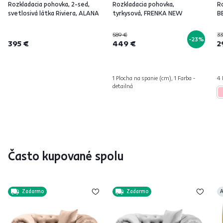
Rozkladacia pohovka, 2-sed,
Rozkladacia pohovka,
R
svetlosivá látka Riviera, ALANA
tyrkysová, FRENKA NEW
B
589 €
33
-23%
395 €
449 €
2
1 Plocha na spanie (cm), 1 Farba -
4 
detailná
Často kupované spolu
Zadarmo
Zadarmo
A