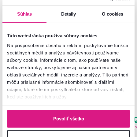
Montážny návod
Súhlas
Detaily
O cookies
Nenašli ste požadované informácie?
Táto webstránka používa súbory cookies
Kontaktujte nás a my vám radi poradíme
Na prispôsobenie obsahu a reklám, poskytovanie funkcií
sociálnych médií a analýzu návštevnosti používame
02/ 40 100 100
Spustiť chat
súbory cookie. Informácie o tom, ako používate naše
webové stránky, poskytujeme aj našim partnerom v
oblasti sociálnych médií, inzercie a analýzy. Títo partneri
môžu príslušné informácie skombinovať s ďalšími
údajmi, ktoré ste im poskytli alebo ktoré od vás získali,
Podobné produkty
keď ste používali ich služby.
Povoliť všetko
Zadarmo
Akcia
Zadarmo
Akcia
Výpredaj
Výpredaj
V