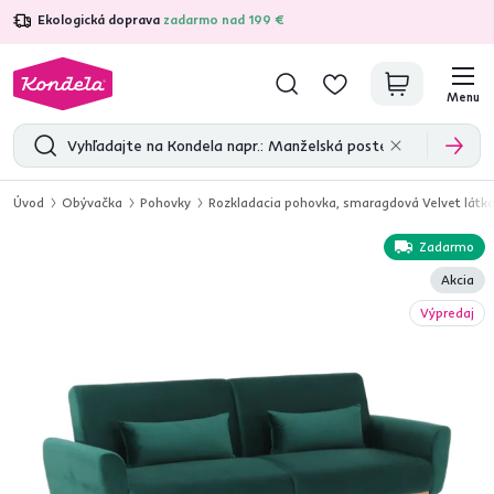
Ekologická doprava
zadarmo nad 199 €
4,7
31 285
overených produktových recenzií
Menu
Úvod
Obývačka
Pohovky
Rozkladacia pohovka, smaragdová Velvet látk
Zadarmo
Akcia
Výpredaj