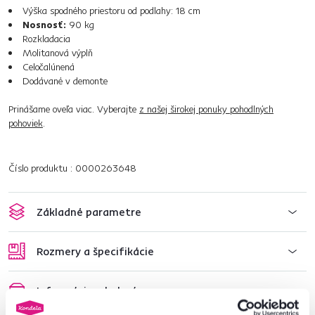
Výška spodného priestoru od podlahy: 18 cm
Nosnosť:
90 kg
Rozkladacia
Molitanová výplň
Celočalúnená
Dodávané v demonte
Prinášame oveľa viac. Vyberajte
z našej širokej ponuky pohodlných
pohoviek
.
Číslo produktu : 0000263648
Základné parametre
Rozmery a špecifikácie
Informácie o balení