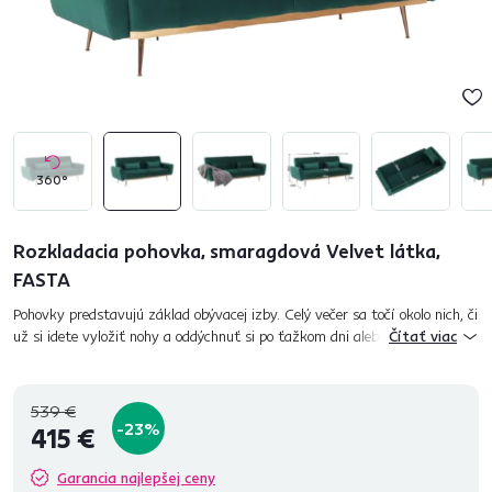
360°
Rozkladacia pohovka, smaragdová Velvet látka,
FASTA
Pohovky predstavujú základ obývacej izby. Celý večer sa točí okolo nich, či
už si idete vyložiť nohy a oddýchnuť si po ťažkom dni alebo len tak si
Čítať viac
pozrieť TV. Preto by mala byť pohovka pohodln...
539 €
-23%
415 €
Garancia najlepšej ceny