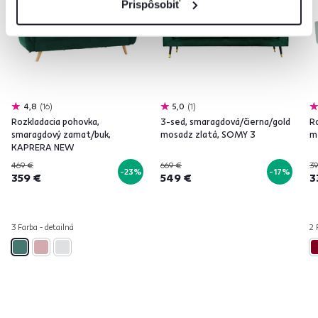
Prispôsobiť
4,8
16
5,0
1
Rozkladacia pohovka,
3-sed, smaragdová/čierna/gold
R
smaragdový zamat/buk,
mosadz zlatá, SOMY 3
m
KAPRERA NEW
469 €
669 €
39
-23%
-17%
359 €
549 €
3
3 Farba - detailná
2 