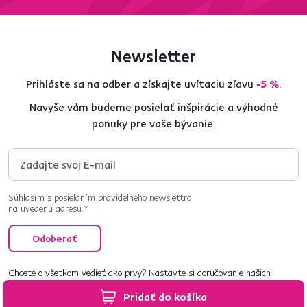
Newsletter
Prihláste sa na odber a získajte uvítaciu zľavu
-5 %
.
Navyše vám budeme posielať inšpirácie a výhodné
ponuky pre vaše bývanie.
Súhlasím s posielaním pravidelného newslettra
na uvedenú adresu.*
Odoberať
Chcete o všetkom vedieť ako prvý? Nastavte si doručovanie našich
e‑mailov tak, aby vám nič neušlo.
Návod nájdete tu
.
Pridať do košíka