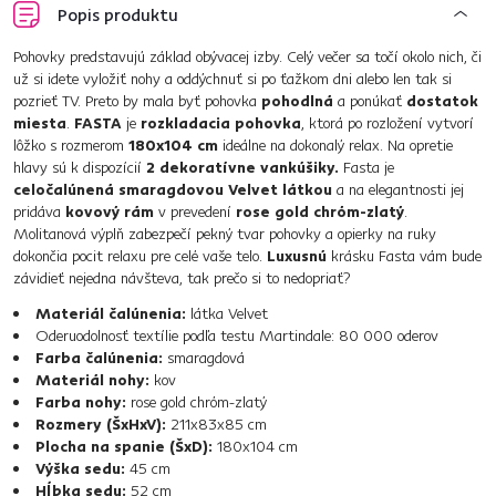
Popis produktu
Pohovky predstavujú základ obývacej izby. Celý večer sa točí okolo nich, či
už si idete vyložiť nohy a oddýchnuť si po ťažkom dni alebo len tak si
pozrieť TV. Preto by mala byť pohovka
pohodlná
a ponúkať
dostatok
miesta
.
FASTA
je
rozkladacia pohovka
, ktorá po rozložení vytvorí
lôžko s rozmerom
180x104 cm
ideálne na dokonalý relax. Na opretie
hlavy sú k dispozícií
2 dekoratívne vankúšiky.
Fasta je
celočalúnená smaragdovou Velvet látkou
a na elegantnosti jej
pridáva
kovový rám
v prevedení
rose gold chróm-zlatý
.
Molitanová výplň zabezpečí pekný tvar pohovky a opierky na ruky
dokončia pocit relaxu pre celé vaše telo.
Luxusnú
krásku Fasta vám bude
závidieť nejedna návšteva, tak prečo si to nedopriať?
Materiál čalúnenia:
látka Velvet
Oderuodolnosť textílie podľa testu Martindale: 80 000 oderov
Farba čalúnenia:
smaragdová
Materiál nohy:
kov
Farba nohy:
rose gold chróm-zlatý
Rozmery (ŠxHxV):
211x83x85 cm
Plocha na spanie (ŠxD):
180x104 cm
Výška sedu:
45 cm
Hĺbka sedu:
52 cm