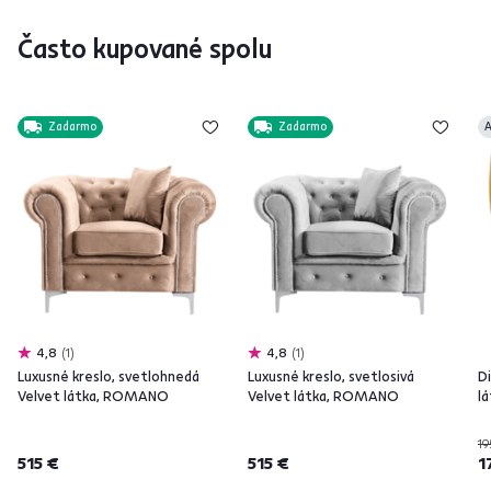
Často kupované spolu
Zadarmo
Zadarmo
A
4,8
1
4,8
1
Luxusné kreslo, svetlohnedá
Luxusné kreslo, svetlosivá
Di
Velvet látka, ROMANO
Velvet látka, ROMANO
l
19
515 €
515 €
1