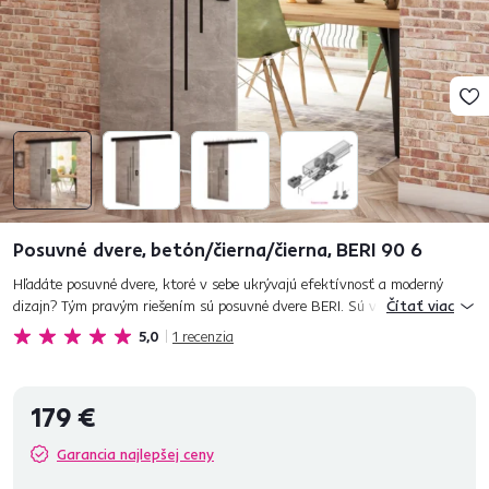
Posuvné dvere, betón/čierna/čierna, BERI 90 6
Hľadáte posuvné dvere, ktoré v sebe ukrývajú efektívnosť a moderný
dizajn? Tým pravým riešením sú posuvné dvere BERI. Sú vhodné na
Čítať viac
oddelenie rôznych miestností ako je obývačka, jedáleň alebo kance...
5,0
1
recenzia
179 €
Garancia najlepšej ceny