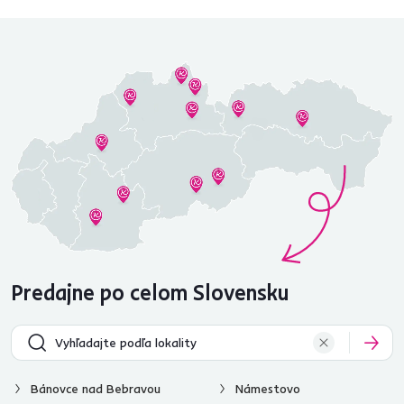
95 % tovaru na sklade
Vrátenie tovaru do 60 dní
Zistiť viac
Zistiť viac
Newsletter
Prihláste sa na odber a získajte uvítaciu zľavu
-5 %
.
Navyše vám budeme posielať inšpirácie a výhodné
ponuky pre vaše bývanie.
Súhlasím s posielaním pravidelného newslettra