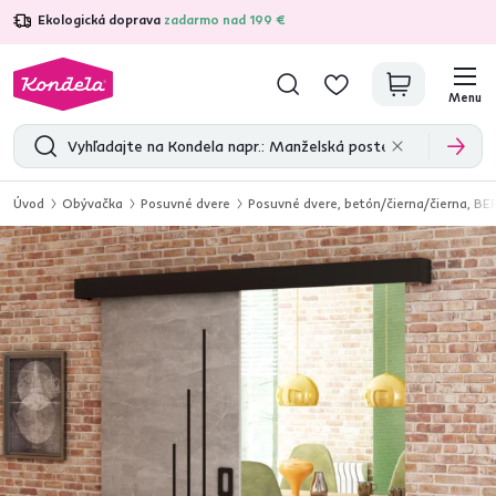
Ekologická doprava
zadarmo nad 199 €
4,7
31 157
overených produktových recenzií
Menu
Úvod
Obývačka
Posuvné dvere
Posuvné dvere, betón/čierna/čierna, BE