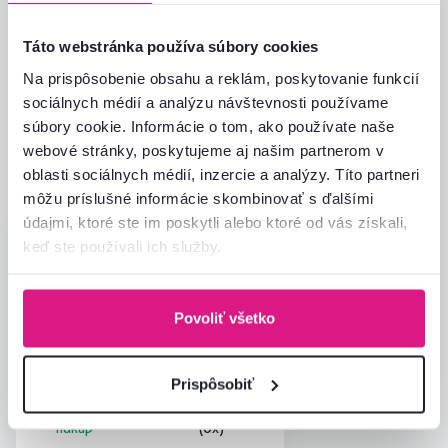
Hodnotenia produktu
Táto webstránka používa súbory cookies
Na prispôsobenie obsahu a reklám, poskytovanie funkcií
Jednoduchosť montáže
5,0
5,0
sociálnych médií a analýzu návštevnosti používame
Kvalita výrobku
5,0
súbory cookie. Informácie o tom, ako používate naše
Zodpovedá očakávaniam
5,0
1
recenzia
webové stránky, poskytujeme aj našim partnerom v
Zabalenie výrobku
5,0
oblasti sociálnych médií, inzercie a analýzy. Títo partneri
Pomer hodnoty a ceny
5,0
môžu príslušné informácie skombinovať s ďalšími
údajmi, ktoré ste im poskytli alebo ktoré od vás získali,
keď ste používali ich služby.
Jarmila B.
hviezdičiek
5
J
22.7.2026, Sereď,
Slovensko
Veľmi sme spokojní, dvere sú praktické,
Povoliť všetko
veľmi pekné a manžel ich mal pomerne
rýchlo namontové
Čítať viac
Prispôsobiť
Overený
Užitočné
nákup
(0x)