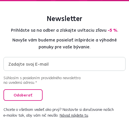
Kúpeľňové zostavy
Posuvné dvere
Doplnky do kúpeľne
Kúpeľňa
Bezpečný nákup
Doprava od 199 €
zadarmo
Zistiť viac
Zisti viac