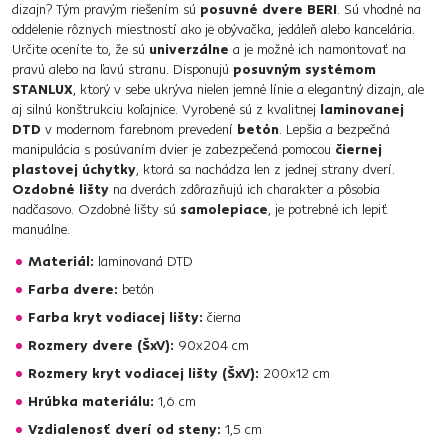
dizajn? Tým pravým riešením sú
posuvné dvere BERI
. Sú vhodné na
oddelenie rôznych miestností ako je obývačka, jedáleň alebo kancelária.
Určite oceníte to, že sú
univerzálne
a je možné ich namontovať na
pravú alebo na ľavú stranu. Disponujú
posuvným systémom
STANLUX
, ktorý v sebe ukrýva nielen jemné línie a elegantný dizajn, ale
aj silnú konštrukciu koľajnice. Vyrobené sú z kvalitnej
laminovanej
DTD
v modernom farebnom prevedení
betón
. Lepšia a bezpečná
manipulácia s posúvaním dvier je zabezpečená pomocou
čiernej
plastovej úchytky
, ktorá sa nachádza len z jednej strany dverí.
Ozdobné lišty
na dverách zdôrazňujú ich charakter a pôsobia
nadčasovo. Ozdobné lišty sú
samolepiace
, je potrebné ich lepiť
manuálne.
Materiál:
laminovaná DTD
Farba dvere:
betón
Farba kryt vodiacej lišty:
čierna
Rozmery dvere (ŠxV):
90x204 cm
Rozmery kryt vodiacej lišty (ŠxV):
200x12 cm
Hrúbka materiálu:
1,6 cm
Vzdialenosť dverí od steny:
1,5 cm