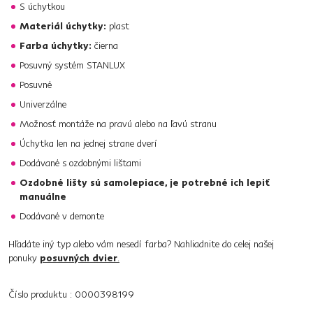
S úchytkou
Materiál úchytky:
plast
Farba úchytky:
čierna
Posuvný systém STANLUX
Posuvné
Univerzálne
Možnosť montáže na pravú alebo na ľavú stranu
Úchytka len na jednej strane dverí
Dodávané s ozdobnými lištami
Ozdobné lišty sú samolepiace, je potrebné ich lepiť
manuálne
Dodávané v demonte
Hľadáte iný typ alebo vám nesedí farba? Nahliadnite do celej našej
ponuky
posuvných dvier
.
Číslo produktu : 0000398199