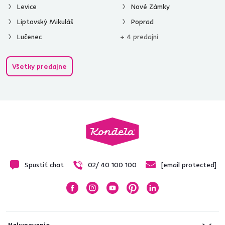
na uvedenú adresu.*
Odoberať
Chcete o všetkom vedieť ako prvý? Nastavte si doručovanie našich
e‑mailov tak, aby vám nič neušlo.
Návod nájdete tu
.