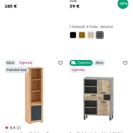
75 €
-48%
285 €
39 €
1 Materiál, 4 Farba - detailná
Akcia
Výpredaj
Zadarmo
Akcia
Posledné kusy
Výpredaj
4,4
2