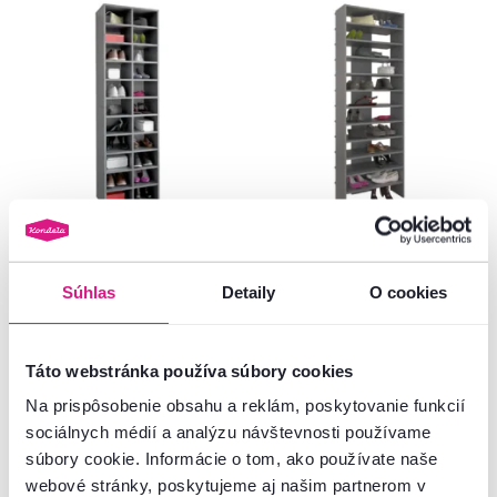
4,8
1
5,0
4
Vysoký regál/botník, grafit, IGNO
Vysoký regál/botník, grafit, OSKI
Súhlas
Detaily
O cookies
135 €
99 €
Táto webstránka používa súbory cookies
Na prispôsobenie obsahu a reklám, poskytovanie funkcií
4 Farba - detailná
4 Farba - detailná
sociálnych médií a analýzu návštevnosti používame
súbory cookie. Informácie o tom, ako používate naše
webové stránky, poskytujeme aj našim partnerom v