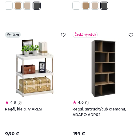
Vynáška
Český výrobok
4,8
3
4,6
1
Regál, biela, MARESI
Regál, antracit/dub cremona,
ADAPO ADP02
9,90 €
159 €