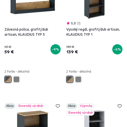
5,0
1
Závesná polica, grafit/dub
Vysoký regál, grafit/dub artisan,
artisan, KLAUDIUS TYP 5
KLAUDIUS TYP 1
65 €
149 €
-9%
-6%
59 €
139 €
2 Farba - detailná
2 Farba - detailná
Akcia
Slovenský výrobok
Akcia
Výpredaj
Slovenský výrobok