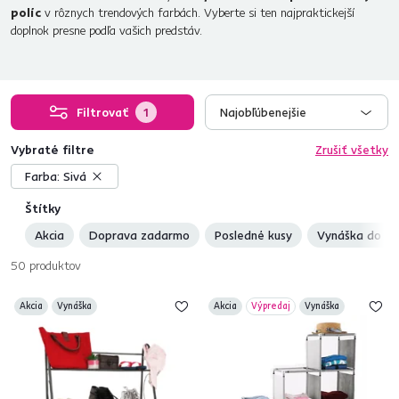
políc
v rôznych trendových farbách. Vyberte si ten najpraktickejší
doplnok presne podľa vašich predstáv.
Filtrovať
1
Najobľúbenejšie
Vybraté filtre
Zrušiť všetky
Farba:
Sivá
Štítky
Akcia
Doprava zadarmo
Posledné kusy
Vynáška do by
50
produktov
Akcia
Vynáška
Akcia
Výpredaj
Vynáška