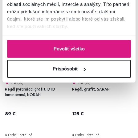
oblasti sociálnych médií, inzercie a analýzy. Títo partneri
môžu príslušné informácie skombinovať s ďalšími
Slovenský výrobok
Slovenský výrobok
údajmi, ktoré ste im poskytli alebo ktoré od vás získali,
keď ste používali ich služby.
Povoliť všetko
Prispôsobiť
4,8
50
4,6
26
Regál pyramída, grafit, DTD
Regál, grafit, SARAH
laminovaná, NORAH
89 €
125 €
4 Farba - detailná
4 Farba - detailná