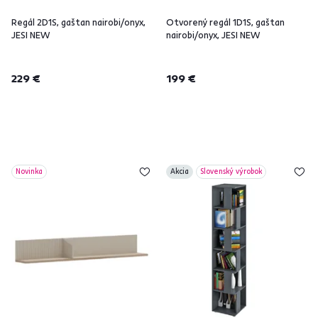
Regál 2D1S, gaštan nairobi/onyx,
Otvorený regál 1D1S, gaštan
JESI NEW
nairobi/onyx, JESI NEW
229 €
199 €
Novinka
Akcia
Slovenský výrobok