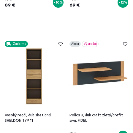
-10%
-12%
89 €
69 €
Zadarmo
Akcia
Výpredaj
Vysoký regál, dub shetland,
Polica U, dub craft zlatý/grafit
SHELDON TYP 11
sivá, FIDEL