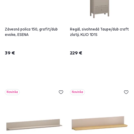
Závesná polica 150, grafit/dub
Regál, sivohnedá Taupe/dub craft
evoke, ESENA
zlatý, KLIO 1D1S
39 €
229 €
Novinka
Novinka