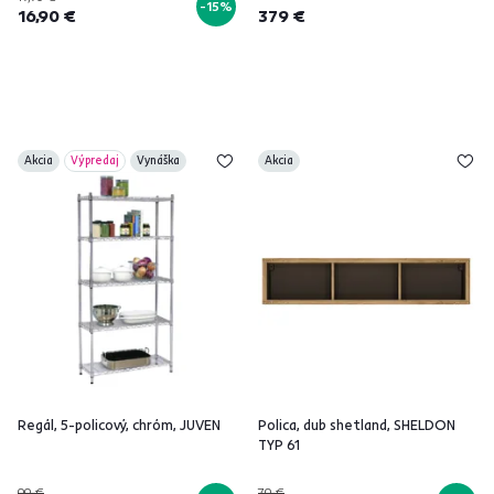
-15%
16,90 €
379 €
Akcia
Výpredaj
Vynáška
Akcia
Regál, 5-policový, chróm, JUVEN
Polica, dub shetland, SHELDON
TYP 61
99 €
79 €