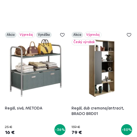
Akcia
Výpredaj
Vynáška
Akcia
Výpredaj
Český výrobok
Regál, sivá, METODA
Regál, dub cremona/antracit,
BRADO BRD01
25 €
159 €
-36%
-50%
16 €
79 €