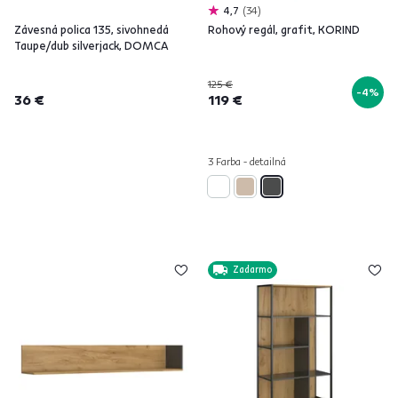
4,7
34
Závesná polica 135, sivohnedá
Rohový regál, grafit, KORIND
Taupe/dub silverjack, DOMCA
125 €
-4%
36 €
119 €
3 Farba - detailná
Zadarmo