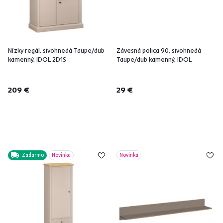
Nízky regál, sivohnedá Taupe/dub
Závesná polica 90, sivohnedá
kamenný, IDOL 2D1S
Taupe/dub kamenný, IDOL
209 €
29 €
Zadarmo
Novinka
Novinka