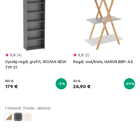
5,0
4
5,0
2
Vysoký regál, grafit, RIOMA NEW
Regál, sivá/biela, HARUN BBP-44
TYP 01
189 €
49 €
-5%
-49%
179 €
24,90 €
1 Materiál, 3 Farba - detailná