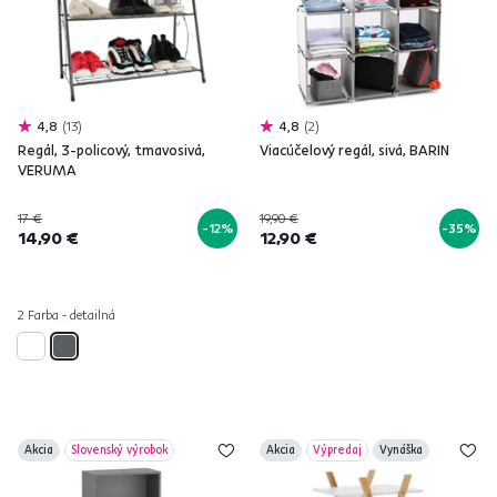
4,8
13
4,8
2
Regál, 3-policový, tmavosivá,
Viacúčelový regál, sivá, BARIN
VERUMA
17 €
19,90 €
-12%
-35%
14,90 €
12,90 €
2 Farba - detailná
Akcia
Slovenský výrobok
Akcia
Výpredaj
Vynáška