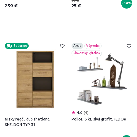
38 €
-34%
239 €
25 €
Zadarmo
Akcia
Výpredaj
Slovenský výrobok
4,6
4
Nízky regál, dub shetland,
Police, 3 ks, sivá grafit, FEDOR
SHELDON TYP 31