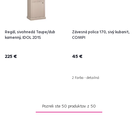
Regál, sivohnedá Taupe/dub
Závesná polica 170, sivý kubanit,
kamenný, IDOL 2D1S
COMPI
225 €
45 €
2 Farba - detailná
Pozreli ste
50
produktov z
50