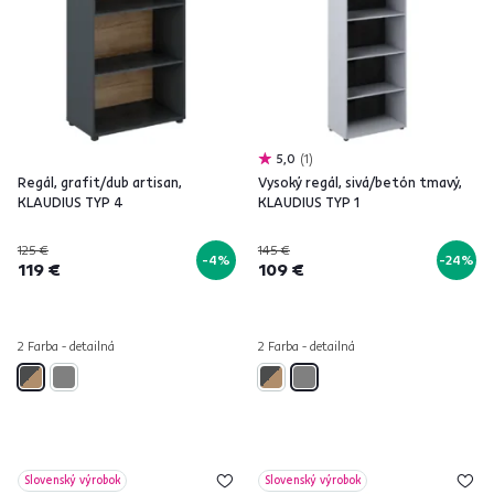
5,0
1
Regál, grafit/dub artisan,
Vysoký regál, sivá/betón tmavý,
KLAUDIUS TYP 4
KLAUDIUS TYP 1
125 €
145 €
-4%
-24%
119 €
109 €
2 Farba - detailná
2 Farba - detailná
Slovenský výrobok
Slovenský výrobok