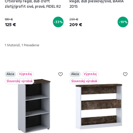
Otvorený regál, dub craft
Regál, dub pieskový/sivá, BARIA
zlatý/grafit sivá, pravá, FIDEL R2
2D1S
189 €
259 €
-33%
-19%
125 €
209 €
1 Materiál, 1 Prevedenie
Akcia
Výpredaj
Akcia
Výpredaj
Slovenský výrobok
Slovenský výrobok