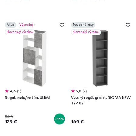
Akcia
Výpredaj
Posledné kusy
Slovenský výrobok
Slovenský výrobok
4,6
5
5,0
2
Regál, biela/betón, ULIMI
Vysoký regál, grafit, RIOMA NEW
TYP 02
155 €
-16%
129 €
169 €