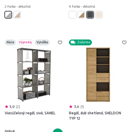
2 Farba - detailná
4 Farba - detailná
Akcia
Výpredaj
Vynáška
Zadarmo
5,0
2
3,6
1
Viacúčelový regál, sivá, SANEL
Regál, dub shetland, SHELDON
TYP 12
19,90 €