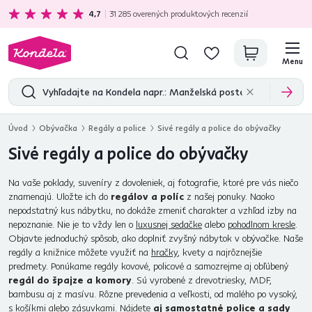
Ekologická doprava
zadarmo nad 199 €
4,7
31 285
overených produktových recenzií
Menu
Úvod
Obývačka
Regály a police
Sivé regály a police do obývačky
Sivé regály a police do obývačky
Na vaše poklady, suveníry z dovoleniek, aj fotografie, ktoré pre vás niečo
znamenajú. Uložte ich do
regálov a políc
z našej ponuky. Naoko
nepodstatný kus nábytku, no dokáže zmeniť charakter a vzhľad izby na
nepoznanie. Nie je to vždy len o
luxusnej sedačke
alebo
pohodlnom kresle
.
Objavte jednoduchý spôsob, ako doplniť zvyšný nábytok v obývačke. Naše
regály a knižnice môžete využiť na
hračky
, kvety a najrôznejšie
predmety. Ponúkame regály kovové, policové a samozrejme aj obľúbený
regál do špajze a komory
. Sú vyrobené z drevotriesky, MDF,
bambusu aj z masívu. Rôzne prevedenia a veľkosti, od malého po vysoký,
s košíkmi alebo zásuvkami. Nájdete
aj samostatné police a sady