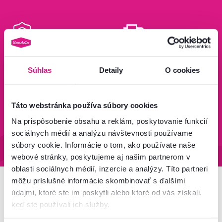
Bezpečný nákup
Doprava od 199 €
zadarmo
Súhlas
Detaily
O cookies
Zistiť viac
Zisti viac
Táto webstránka používa súbory cookies
Na prispôsobenie obsahu a reklám, poskytovanie funkcií
95 % tovaru na sklade
Vrátenie tovaru do 60 dní
sociálnych médií a analýzu návštevnosti používame
Zistiť viac
Zistiť viac
súbory cookie. Informácie o tom, ako používate naše
webové stránky, poskytujeme aj našim partnerom v
oblasti sociálnych médií, inzercie a analýzy. Títo partneri
môžu príslušné informácie skombinovať s ďalšími
údajmi, ktoré ste im poskytli alebo ktoré od vás získali,
Newsletter
keď ste používali ich služby.
Prihláste sa na odber a získajte uvítaciu zľavu
-5 %
.