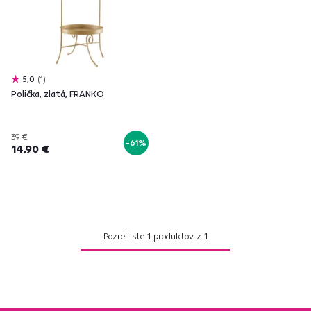
5,0
1
Polička, zlatá, FRANKO
39 €
-61%
14,90 €
Pozreli ste
1
produktov z
1