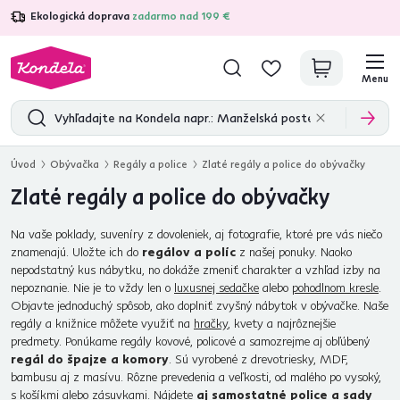
Ekologická doprava
zadarmo nad 199 €
4,7
31 211
overených produktových recenzií
Menu
Úvod
Obývačka
Regály a police
Zlaté regály a police do obývačky
Zlaté regály a police do obývačky
Na vaše poklady, suveníry z dovoleniek, aj fotografie, ktoré pre vás niečo
znamenajú. Uložte ich do
regálov a políc
z našej ponuky. Naoko
nepodstatný kus nábytku, no dokáže zmeniť charakter a vzhľad izby na
nepoznanie. Nie je to vždy len o
luxusnej sedačke
alebo
pohodlnom kresle
.
Objavte jednoduchý spôsob, ako doplniť zvyšný nábytok v obývačke. Naše
regály a knižnice môžete využiť na
hračky
, kvety a najrôznejšie
predmety. Ponúkame regály kovové, policové a samozrejme aj obľúbený
regál do špajze a komory
. Sú vyrobené z drevotriesky, MDF,
bambusu aj z masívu. Rôzne prevedenia a veľkosti, od malého po vysoký,
s košíkmi alebo zásuvkami. Nájdete
aj samostatné police a sady