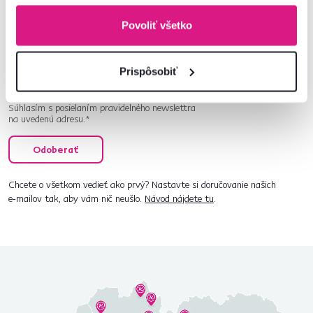
Navyše vám budeme posielať inšpirácie a výhodné
Povoliť všetko
ponuky pre vaše bývanie.
Prispôsobiť
Súhlasím s posielaním pravidelného newslettra
na uvedenú adresu.*
Odoberať
Chcete o všetkom vedieť ako prvý? Nastavte si doručovanie našich
e‑mailov tak, aby vám nič neušlo.
Návod nájdete tu
.