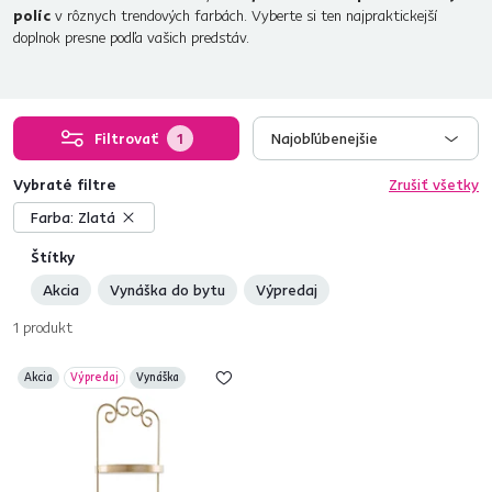
políc
v rôznych trendových farbách. Vyberte si ten najpraktickejší
doplnok presne podľa vašich predstáv.
Filtrovať
1
Najobľúbenejšie
Vybraté filtre
Zrušiť všetky
Farba:
Zlatá
Štítky
Akcia
Vynáška do bytu
Výpredaj
1
produkt
Akcia
Výpredaj
Vynáška