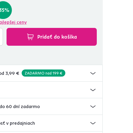
35%
ajlepšej ceny
Pridať do košíka
od 3,99 €
ZADARMO nad 199 €
 do 60 dní zadarmo
sť v predajniach