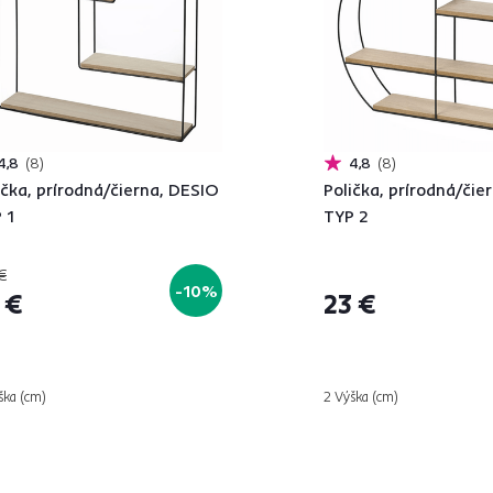
4,8
8
4,8
8
ička, prírodná/čierna, DESIO
Polička, prírodná/čie
 1
TYP 2
€
-10%
 €
23 €
ška (cm)
2 Výška (cm)