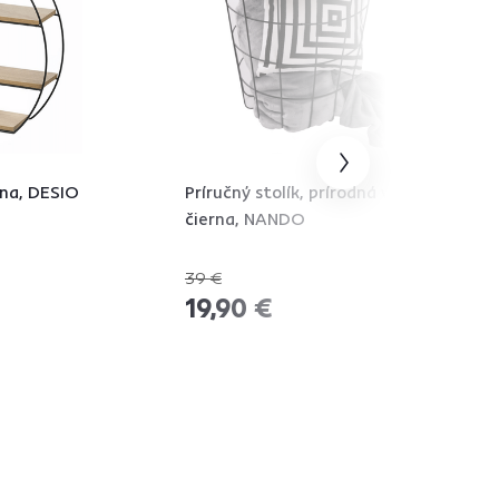
rna, DESIO
Príručný stolík, prírodná vzor/
čierna, NANDO
39 €
-48%
19,90 €