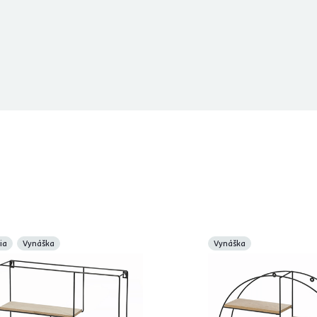
ia
Vynáška
Vynáška