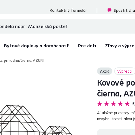
cenzií
Kontaktný formulár
Spustiť ch
Bytové doplnky a domácnosť
Pre deti
Zľavy a výpre
ks, prírodná/čierna, AZURI
Akcia
Výpredaj
Kovové pol
čierna, AZ
5
Aj úložné priestory m
nevyhnutnosti, akou j
izby. Set 3 moderných 