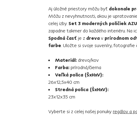
Aj úložné priestory môžu byť
dokonale pr
Môžu z nevyhnutnosti, akou je upratovanie
celej izby.
Set 3 moderných poličiek AZU
zapadne takmer do každého interiéru. Na i
Spodná časť
je z
dreva
v
prírodnom odt
farbe
. Uložte si svoje suveníry, fotografie
Materiál:
drevo/kov
Farba:
prírodná/čierna
Veľká polica (ŠxHxV):
26x12,5x40 cm
Stredná polica (ŠxHxV):
23x12x35 cm
Vyberte si z celej našej ponuky
regálov a po