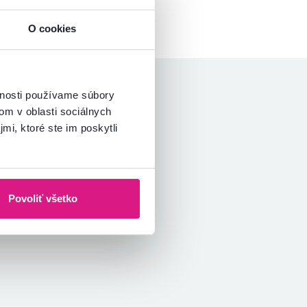
O cookies
vnosti používame súbory
om v oblasti sociálnych
mi, ktoré ste im poskytli
Povoliť všetko