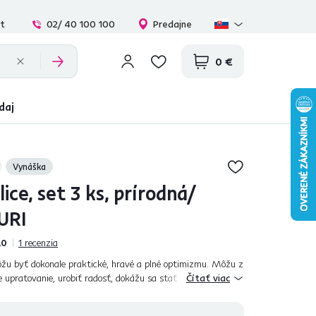
at
02/ 40 100 100
Predajne
0 €
daj
Vynáška
ice, set 3 ks, prírodná/
URI
,0
1
recenzia
ôžu byť dokonale praktické, hravé a plné optimizmu. Môžu z
e upratovanie, urobiť radosť, dokážu sa stať ozdobou celej
Čítať viac
poličiek AZURI s...