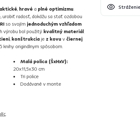
Stráženie
aktické
,
hravé
a
plné optimizmu
.
, urobiť radosť, dokážu sa stať ozdobou
RI
so svojím
jednoduchým vzhľadom
ch výrobu bol použitý
kvalitný materiál
.
ieni
,
konštrukcia
je
z kovu
v
čiernej
 či knihy originálnym spôsobom.
Malá polica (ŠxHxV):
20x11,5x30 cm
Tri police
Dodávané v monte
líc
.