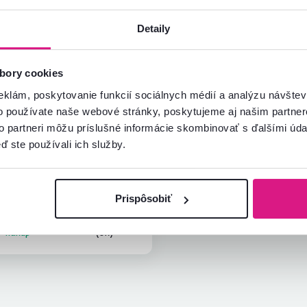
Detaily
bory cookies
eklám, poskytovanie funkcií sociálnych médií a analýzu návšte
o používate naše webové stránky, poskytujeme aj našim partner
Alena R.
hviezdičiek
5
to partneri môžu príslušné informácie skombinovať s ďalšími údaj
A
21.1.2024, Bojničky,
ď ste používali ich služby.
Slovensko
ximálna spokojnosť. Ešte krajšie
ko som čakala.
Prispôsobiť
Overený
Užitočné
nákup
(0x)