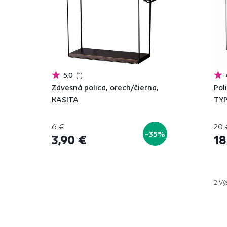
5,0
1
Závesná polica, orech/čierna,
Pol
KASITA
TYP
6 €
20 
-35%
3,90 €
18
2 Vý