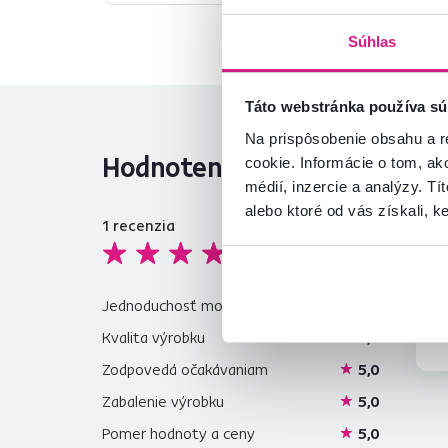
Súhlas
Táto webstránka používa sú
Na prispôsobenie obsahu a r
Hodnotenia produktu
cookie. Informácie o tom, ak
médií, inzercie a analýzy. Tí
alebo ktoré od vás získali, ke
1
recenzia
5,0
Ma
a
Jednoduchosť montáže
5,0
Kvalita výrobku
5,0
Zodpovedá očakávaniam
5,0
Zabalenie výrobku
5,0
Pomer hodnoty a ceny
5,0