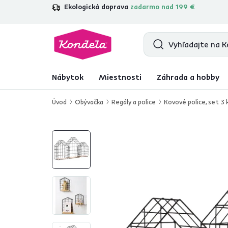
Ekologická doprava
zadarmo nad 199 €
4,7
31 157
overených produktových re
Nábytok
Miestnosti
Záhrada a hobby
Úvod
Obývačka
Regály a police
Kovové police, set 3 