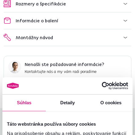
Rozmery a špecifikácie
Informácie o balení
Montážny návod
Nenašli ste požadované informácie?
Kontaktujte nás a my vám radi poradíme
02/ 40 100 100
Spustiť chat
Súhlas
Detaily
O cookies
Hodnotenia produktu
Táto webstránka používa súbory cookies
Na prispôsobenie obsahu a reklám, poskytovanie funkcií
Jednoduchosť montáže
5,0