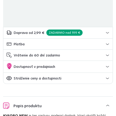
Doprava od 2,99 €
ZADARMO nad 199 €
Platba
Vrátenie do 60 dní zadarmo
Dostupnosť v predajniach
Stráženie ceny a dostupnosti
Popis produktu
KVADRO NEW
je ten správny moderný doplnok, ktorý okrášli každú