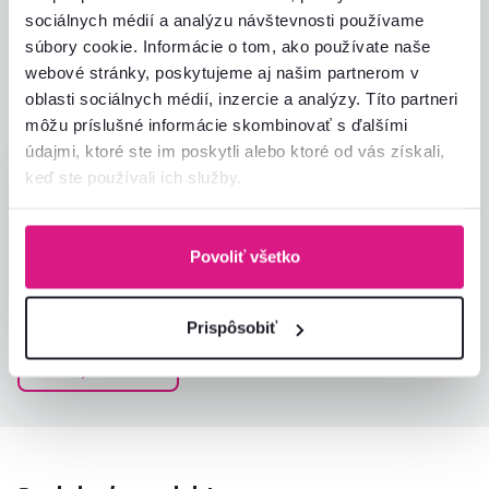
5,0
sociálnych médií a analýzu návštevnosti používame
Kvalita výrobku
5,0
súbory cookie. Informácie o tom, ako používate naše
Zodpovedá očakávaniam
5,0
1
recenzia
webové stránky, poskytujeme aj našim partnerom v
Zabalenie výrobku
5,0
oblasti sociálnych médií, inzercie a analýzy. Títo partneri
Pomer hodnoty a ceny
5,0
môžu príslušné informácie skombinovať s ďalšími
údajmi, ktoré ste im poskytli alebo ktoré od vás získali,
keď ste používali ich služby.
Helena J.
hviezdičiek
5
H
19.2.2025, Ruban,
Slovensko
Povoliť všetko
Overený nákup
Prispôsobiť
Všetky recenzie