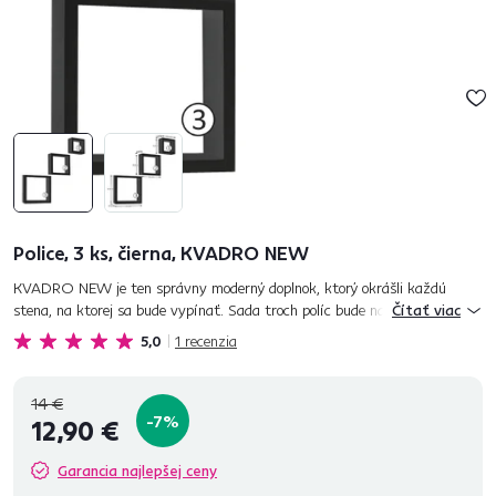
Police, 3 ks, čierna, KVADRO NEW
KVADRO NEW je ten správny moderný doplnok, ktorý okrášli každú
stena, na ktorej sa bude vypínať. Sada troch políc bude najlepším
Čítať viac
priateľom vašich dekoračných prvkov. Ich umiestnenie je jednoduché...
5,0
1
recenzia
14 €
-7%
12,90 €
Garancia najlepšej ceny