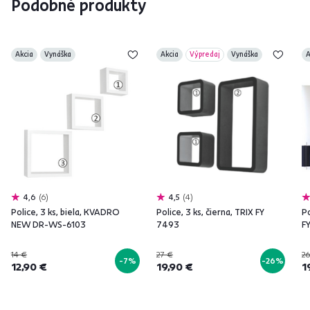
Podobné produkty
Akcia
Vynáška
Akcia
Výpredaj
Vynáška
A
4,6
6
4,5
4
Police, 3 ks, biela, KVADRO
Police, 3 ks, čierna, TRIX FY
Po
NEW DR-WS-6103
7493
F
14 €
27 €
26
-7%
-26%
12,90 €
19,90 €
1