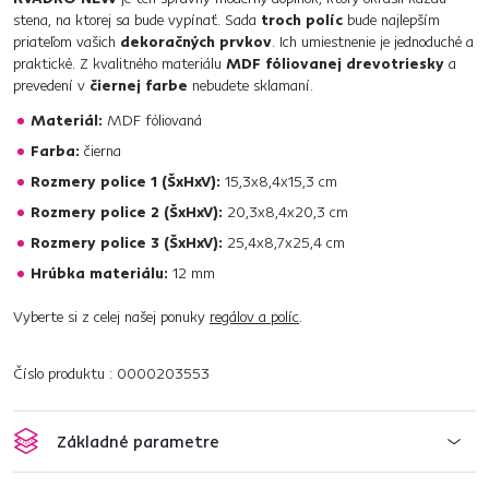
stena, na ktorej sa bude vypínať. Sada
troch políc
bude najlepším
priateľom vašich
dekoračných prvkov
. Ich umiestnenie je jednoduché a
praktické. Z kvalitného materiálu
MDF fóliovanej drevotriesky
a
prevedení v
čiernej farbe
nebudete sklamaní.
Materiál:
MDF fóliovaná
Farba:
čierna
Rozmery police 1 (ŠxHxV):
15,3x8,4x15,3 cm
Rozmery police 2 (ŠxHxV):
20,3x8,4x20,3 cm
Rozmery police 3 (ŠxHxV):
25,4x8,7x25,4 cm
Hrúbka materiálu:
12 mm
Vyberte si z celej našej ponuky
regálov a políc
.
Číslo produktu : 0000203553
Základné parametre