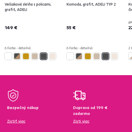
Vešiaková skriňa s policami,
Komoda, grafit, ADELI TYP 2
Ko
grafit, ADELI
či
27
149 €
55 €
2
6 Farba - detailná
6 Farba - detailná
2 
Bezpečný nákup
Doprava od 199 €
zadarmo
Zistiť viac
Zisti viac