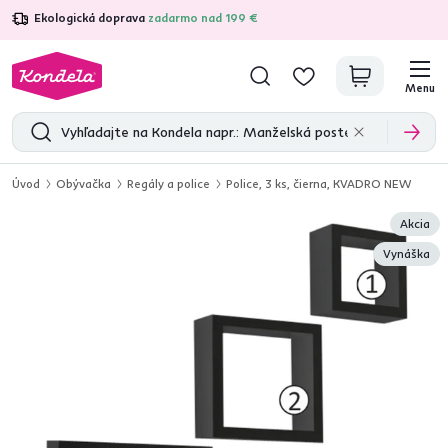
Ekologická doprava
zadarmo nad 199 €
4,7
31 285
overených produktových recenzií
Menu
Úvod
Obývačka
Regály a police
Police, 3 ks, čierna, KVADRO NEW
Akcia
Vynáška