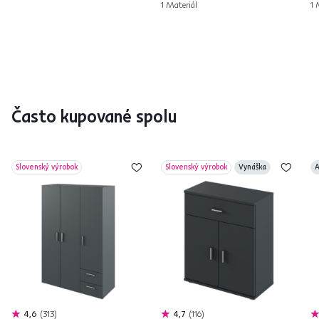
1 Materiál
1 
Často kupované spolu
Slovenský výrobok
Slovenský výrobok
Vynáška
A
4,6
313
4,7
116