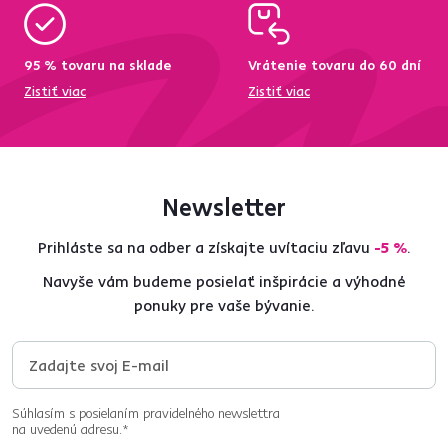
95 % tovaru na sklade
Vrátenie tovaru do 60 dní
Zistiť viac
Zistiť viac
Newsletter
Prihláste sa na odber a získajte uvítaciu zľavu
-5 %
.
Navyše vám budeme posielať inšpirácie a výhodné
ponuky pre vaše bývanie.
Súhlasím s posielaním pravidelného newslettra
na uvedenú adresu.*