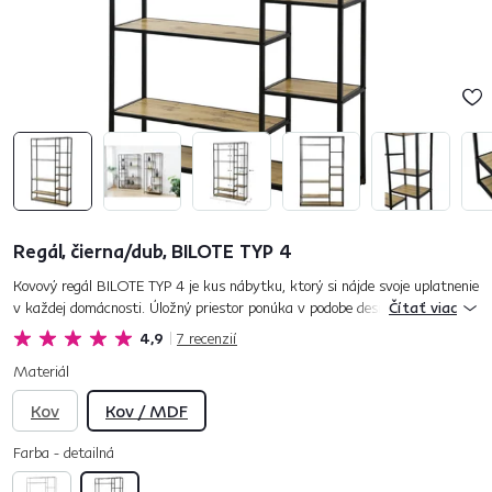
Regál, čierna/dub, BILOTE TYP 4
Kovový regál BILOTE TYP 4 je kus nábytku, ktorý si nájde svoje uplatnenie
v každej domácnosti. Úložný priestor ponúka v podobe desiatich políc.
Čítať viac
Jeho kovová konštrukcia v čiernej farbe mu dodáva sta...
4,9
7
recenzií
Materiál
Kov
Kov / MDF
Farba - detailná