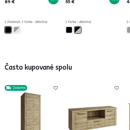
89 €
55 €
4
2 Materiál, 2 Farba - detailná
2 Farba - detailná
2 
Často kupované spolu
Zadarmo