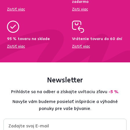
zadarmo
Zistiť viac
Zisti viac
95 % tovaru na sklade
Vrátenie tovaru do 60 dní
Zistiť viac
Zistiť viac
Newsletter
Prihláste sa na odber a získajte uvítaciu zľavu
-5 %
.
Navyše vám budeme posielať inšpirácie a výhodné
ponuky pre vaše bývanie.