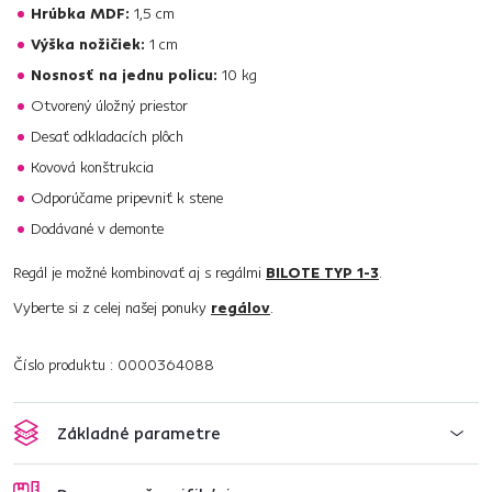
Hrúbka MDF:
1,5 cm
Výška nožičiek:
1 cm
Nosnosť na jednu policu:
10 kg
Otvorený úložný priestor
Desať odkladacích plôch
Kovová konštrukcia
Odporúčame pripevniť k stene
Dodávané v demonte
Regál je možné kombinovať aj s regálmi
BILOTE TYP 1-3
.
Vyberte si z celej našej ponuky
regálov
.
Číslo produktu : 0000364088
Základné parametre