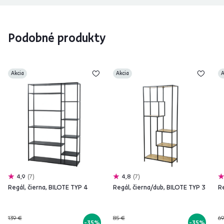
Podobné produkty
Akcia
Akcia
A
4,9
7
4,8
7
Regál, čierna, BILOTE TYP 4
Regál, čierna/dub, BILOTE TYP 3
Re
139 €
85 €
69
-35%
-35%