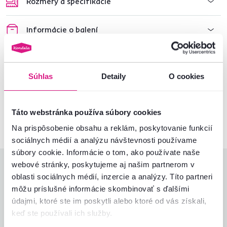
Rozmery a špecifikácie
Informácie o balení
Nenašli ste požadované informácie?
Súhlas
Detaily
O cookies
Kontaktujte nás a my vám radi poradíme
02/ 40 100 100
Spustiť chat
Táto webstránka používa súbory cookies
Na prispôsobenie obsahu a reklám, poskytovanie funkcií
sociálnych médií a analýzu návštevnosti používame
súbory cookie. Informácie o tom, ako používate naše
webové stránky, poskytujeme aj našim partnerom v
Hodnotenia produktu
oblasti sociálnych médií, inzercie a analýzy. Títo partneri
môžu príslušné informácie skombinovať s ďalšími
Jednoduchosť montáže
5,0
údajmi, ktoré ste im poskytli alebo ktoré od vás získali,
4,9
Kvalita výrobku
5,0
keď ste používali ich služby.
Zodpovedá očakávaniam
5,0
7
recenzií