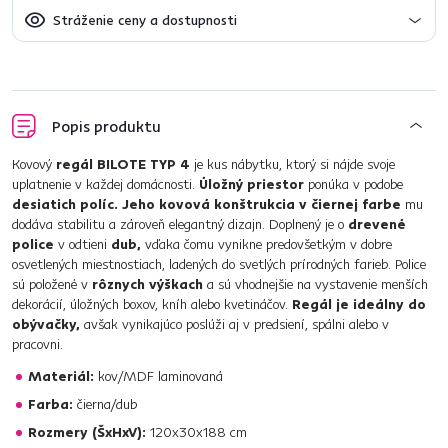
Stráženie ceny a dostupnosti
Popis produktu
Kovový
regál BILOTE TYP 4
je kus nábytku, ktorý si nájde svoje
uplatnenie v každej domácnosti.
Úložný priestor
ponúka v podobe
desiatich políc.
Jeho kovová konštrukcia v čiernej farbe
mu
dodáva stabilitu a zároveň elegantný dizajn. Doplnený je o
drevené
police
v odtieni
dub,
vďaka čomu vynikne predovšetkým v dobre
osvetlených miestnostiach, ladených do svetlých prírodných farieb. Police
sú položené v
rôznych výškach
a sú vhodnejšie na vystavenie menších
dekorácií, úložných boxov, kníh alebo kvetináčov.
Regál je ideálny do
obývačky,
avšak vynikajúco poslúži aj v predsiení, spálni alebo v
pracovni.
Materiál:
kov/MDF laminovaná
Farba:
čierna/dub
Rozmery (ŠxHxV):
120x30x188 cm