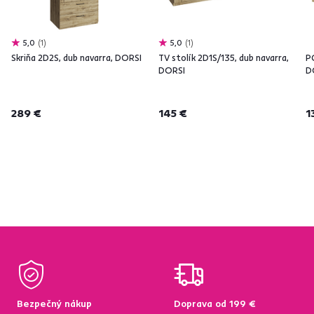
5,0
1
5,0
1
Skriňa 2D2S, dub navarra, DORSI
TV stolík 2D1S/135, dub navarra,
PC
DORSI
D
289 €
145 €
1
Bezpečný nákup
Doprava od 199 €