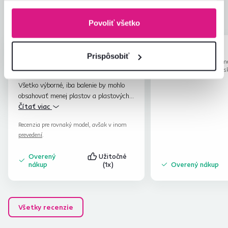
Zabalenie výrobku
4,7
Pomer hodnoty a ceny
4,9
Povoliť všetko
Tomas L.
Viktor F.
hviezdičky
4.6
Prispôsobiť
T
V
29.1.2024, Bratislava,
30.4.2026, Gem
Slovensko
Panica, Slovens
Všetko výborné, iba balenie by mohlo
obsahovať menej plastov a plastových
obalov.
Čítať viac
Recenzia pre rovnaký model, avšak v inom
prevedení
.
Overený
Užitočné
nákup
(1x)
Overený nákup
Všetky recenzie