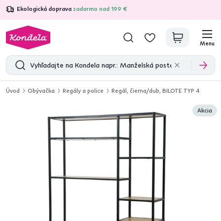
Ekologická doprava
zadarmo nad 199 €
4,7
31 285
overených produktových recenzií
Menu
Úvod
Obývačka
Regály a police
Regál, čierna/dub, BILOTE TYP 4
Akcia