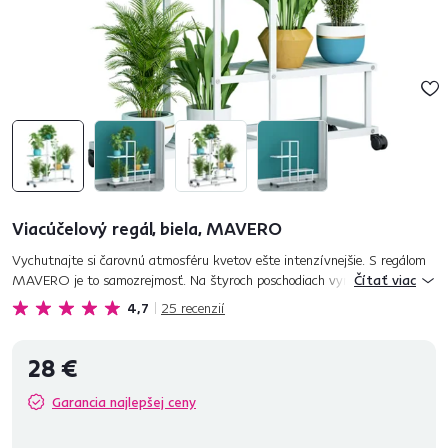
Viacúčelový regál, biela, MAVERO
Vychutnajte si čarovnú atmosféru kvetov ešte intenzívnejšie. S regálom
MAVERO je to samozrejmosť. Na štyroch poschodiach vynikne každá z
Čítať viac
vašich rastliniek. Stojan je vyrobený z kovu v bielom farebn...
4,7
25
recenzií
28 €
Garancia najlepšej ceny