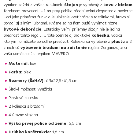
vynikne každá z vašich rastliniek.
Stojan
je vyrobený z
kovu
v
bielom
farebnom prevedení. Už na prvý pohľad pôsobí veľmi elegantne a moderne.
Hoci jeho primárna funkcia je uloženie kvetináčov s rastlinkami, hravo si
poradí aj s inými úlohami. Krásne sa na ňom budú vynímať rôzne
bytové dekorácie
. Esteticky veľmi príjemný dizajn nie je jediná
prednosť tohto regálu. Určite oceníte aj praktické
kolieska
, vďaka
ktorým ho môžete pohodlne presúvať. Kolieska sú vyrobené z
plastu
a 2
z nich sú
vybavené brzdami na zaistenie
regála. Zorganizujte si
vašu domácnosť s regálom MAVERO.
Materiál:
kov
Farba:
biela
Rozmery (ŠxHxV):
63x22,5x61,5 cm
Široké možnosti využitia
Plastové kolieska
2 kolieska s brzdami
4 úrovne stojana
Výška prvej police od zeme:
5,5 cm
Hrúbka konštrukcie:
1,6 cm