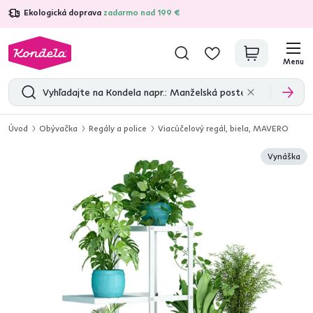
Ekologická doprava
zadarmo nad 199 €
4,7
31 333
overených produktových recenzií
Menu
Úvod
Obývačka
Regály a police
Viacúčelový regál, biela, MAVERO
Vynáška