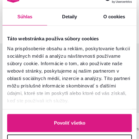
Kontaktujte nás a my vám radi poradíme
Súhlas
Detaily
O cookies
02/ 40 100 100
Spustiť chat
Táto webstránka používa súbory cookies
Na prispôsobenie obsahu a reklám, poskytovanie funkcií
Hodnotenia produktu
sociálnych médií a analýzu návštevnosti používame
súbory cookie. Informácie o tom, ako používate naše
webové stránky, poskytujeme aj našim partnerom v
Jednoduchosť montáže
4,8
4,7
oblasti sociálnych médií, inzercie a analýzy. Títo partneri
Kvalita výrobku
4,6
môžu príslušné informácie skombinovať s ďalšími
Zodpovedá očakávaniam
4,7
25
recenzií
údajmi, ktoré ste im poskytli alebo ktoré od vás získali,
Zabalenie výrobku
4,9
keď ste používali ich služby.
Pomer hodnoty a ceny
4,6
Anna B.
Anton M.
Povoliť všetko
hviezdičiek
5
A
A
3.10.2023, Senec,
12.5.2026, Mojt
Slovensko
Slovensko