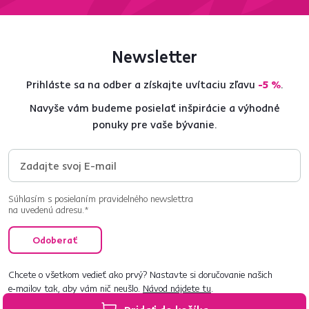
Newsletter
Prihláste sa na odber a získajte uvítaciu zľavu
-5 %
.
Navyše vám budeme posielať inšpirácie a výhodné
ponuky pre vaše bývanie.
Súhlasím s posielaním pravidelného newslettra
na uvedenú adresu.*
Odoberať
Chcete o všetkom vedieť ako prvý? Nastavte si doručovanie našich
e‑mailov tak, aby vám nič neušlo.
Návod nájdete tu
.