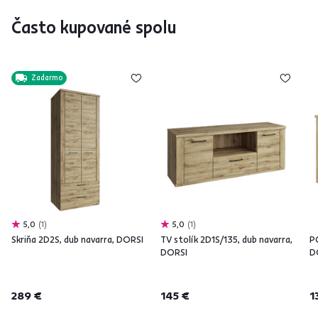
Často kupované spolu
Zadarmo
5,0
1
5,0
1
Skriňa 2D2S, dub navarra, DORSI
TV stolík 2D1S/135, dub navarra,
PC
DORSI
D
289 €
145 €
1