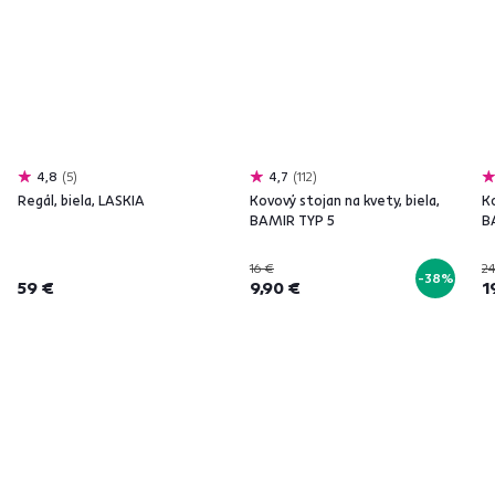
4,8
5
4,7
112
Regál, biela, LASKIA
Kovový stojan na kvety, biela,
Ko
BAMIR TYP 5
B
16 €
2
-38%
59 €
9,90 €
1