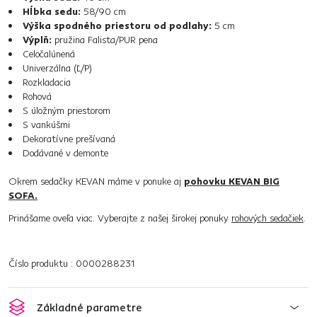
Hĺbka sedu:
58/90 cm
Výška spodného priestoru od podlahy:
5 cm
Výplň:
pružina Falista/PUR pena
Celočalúnená
Univerzálna (Ľ/P)
Rozkladacia
Rohová
S úložným priestorom
S vankúšmi
Dekoratívne prešívaná
Dodávané v demonte
Okrem sedačky KEVAN máme v ponuke aj
pohovku KEVAN BIG
SOFA.
Prinášame oveľa viac. Vyberajte z našej širokej ponuky
rohových sedačiek
.
Číslo produktu : 0000288231
Základné parametre