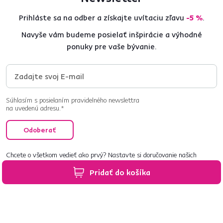
Prihláste sa na odber a získajte uvítaciu zľavu
-5 %
.
Navyše vám budeme posielať inšpirácie a výhodné
ponuky pre vaše bývanie.
Súhlasím s posielaním pravidelného newslettra
na uvedenú adresu.*
Odoberať
Chcete o všetkom vedieť ako prvý? Nastavte si doručovanie našich
e‑mailov tak, aby vám nič neušlo.
Návod nájdete tu
.
Pridať do košíka