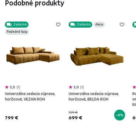
Podobné produkty
Zadarmo
Zadarmo
Akcia
Posledné kusy
5,0
1
5,0
1
Univerzálna sedacia súprava,
Univerzálna sedacia súprava,
Ro
horčicová, VEZAN ROH
horčicová, BELDA ROH
s
R
729 €
-4%
799 €
699 €
6