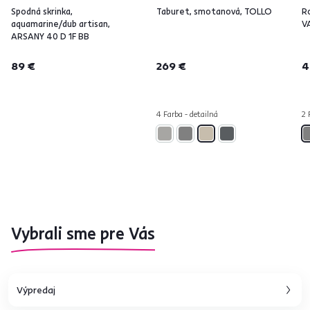
Spodná skrinka,
Taburet, smotanová, TOLLO
Ro
aquamarine/dub artisan,
V
ARSANY 40 D 1F BB
89 €
269 €
4
4 Farba - detailná
2 
Vybrali sme pre Vás
Výpredaj