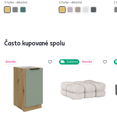
3 Farba - detailná
5 Farba - detailná
2 
Často kupované spolu
Novinka
Zadarmo
Novinka