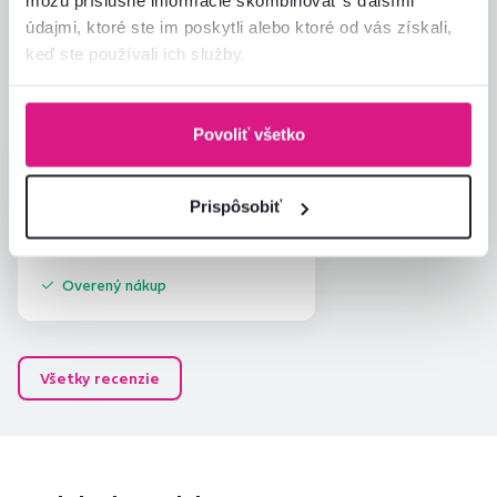
môžu príslušné informácie skombinovať s ďalšími
Zodpovedá očakávaniam
5,0
údajmi, ktoré ste im poskytli alebo ktoré od vás získali,
1
recenzia
Zabalenie výrobku
5,0
keď ste používali ich služby.
Pomer hodnoty a ceny
5,0
Povoliť všetko
Enikő J.
hviezdičiek
5
E
20.4.2026, Lenti,
Maďarsko
Prispôsobiť
Recenzia pre rovnaký model, avšak v inom
prevedení
.
Overený nákup
Všetky recenzie