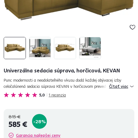
Univerzálna sedacia súprava, horčicová, KEVAN
Punc modernosti a neodolateľného vkusu dodá každej obývacej izby
celočalúnená sedacia súprava KEVAN v horčicovom prevedení. Vďaka
Čítať viac
tomu, že je univerzálna, jednoducho ju môžete poskladať s rohom na...
5,0
1
recenzia
815 €
-28%
585 €
Garancia najlepšej ceny