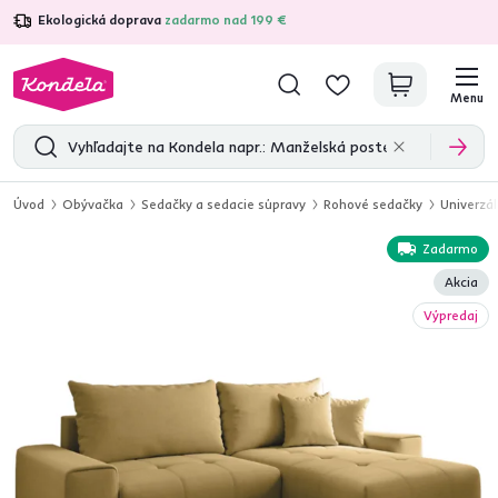
Ekologická doprava
zadarmo nad 199 €
4,7
31 333
overených produktových recenzií
Menu
Úvod
Obývačka
Sedačky a sedacie súpravy
Rohové sedačky
Univerzál
Zadarmo
Akcia
Výpredaj