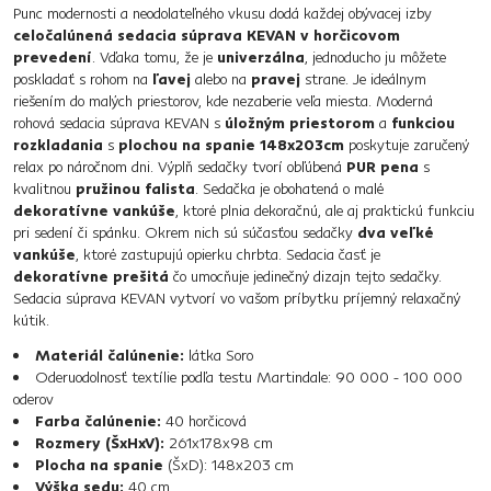
Punc modernosti a neodolateľného vkusu dodá každej obývacej izby
celočalúnená sedacia súprava KEVAN v horčicovom
prevedení
. Vďaka tomu, že je
univerzálna
, jednoducho ju môžete
poskladať s rohom na
ľavej
alebo na
pravej
strane. Je ideálnym
riešením do malých priestorov, kde nezaberie veľa miesta. Moderná
rohová sedacia súprava KEVAN s
úložným priestorom
a
funkciou
rozkladania
s
plochou na spanie 148x203cm
poskytuje zaručený
relax po náročnom dni. Výplň sedačky tvorí obľúbená
PUR pena
s
kvalitnou
pružinou falista
. Sedačka je obohatená o malé
dekoratívne vankúše
, ktoré plnia dekoračnú, ale aj praktickú funkciu
pri sedení či spánku. Okrem nich sú súčasťou sedačky
dva veľké
vankúše
, ktoré zastupujú opierku chrbta. Sedacia časť je
dekoratívne prešitá
čo umocňuje jedinečný dizajn tejto sedačky.
Sedacia súprava KEVAN vytvorí vo vašom príbytku príjemný relaxačný
kútik.
Materiál čalúnenie:
látka Soro
Oderuodolnosť textílie podľa testu Martindale: 90 000 - 100 000
oderov
Farba čalúnenie:
40 horčicová
Rozmery (ŠxHxV):
261x178x98 cm
Plocha na spanie
(ŠxD): 148x203 cm
Výška sedu:
40 cm