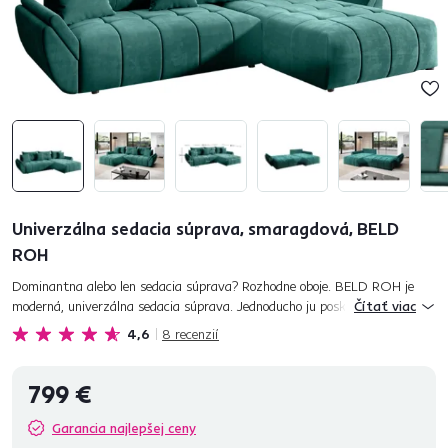
Univerzálna sedacia súprava, smaragdová, BELD
ROH
Dominantna alebo len sedacia súprava? Rozhodne oboje. BELD ROH je
moderná, univerzálna sedacia súprava. Jednoducho ju poskladáte s rohom
Čítať viac
na ľavej alebo na pravej strane. Ideálna aj do malých priesto...
4,6
8
recenzií
799 €
Garancia najlepšej ceny