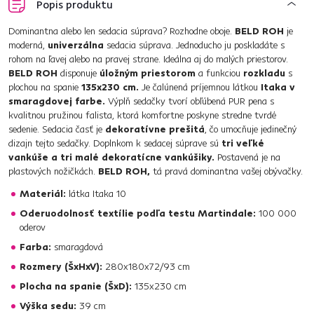
Popis produktu
Dominantna alebo len sedacia súprava? Rozhodne oboje.
BELD ROH
je
moderná,
univerzálna
sedacia súprava. Jednoducho ju poskladáte s
rohom na ľavej alebo na pravej strane. Ideálna aj do malých priestorov.
BELD ROH
disponuje
úložným priestorom
a funkciou
rozkladu
s
plochou na spanie
135x230 cm.
Je čalúnená príjemnou látkou
Itaka v
smaragdovej farbe.
Výplň sedačky tvorí obľúbená PUR pena s
kvalitnou pružinou falista, ktorá komfortne poskyne stredne tvrdé
sedenie. Sedacia časť je
dekoratívne prešitá
, čo umocňuje jedinečný
dizajn tejto sedačky. Doplnkom k sedacej súprave sú
tri veľké
vankúše a tri malé dekoratícne vankúšiky.
Postavená je na
plastových nožičkách.
BELD ROH,
tá pravá dominantna vašej obývačky.
Materiál:
látka Itaka 10
Oderuodolnosť textílie podľa testu Martindale:
100 000
oderov
Farba:
smaragdová
Rozmery (ŠxHxV):
280x180x72/93 cm
Plocha na spanie (ŠxD):
135x230 cm
Výška sedu:
39 cm