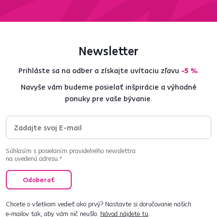
Newsletter
Prihláste sa na odber a získajte uvítaciu zľavu
-5 %
.
Navyše vám budeme posielať inšpirácie a výhodné
ponuky pre vaše bývanie.
Súhlasím s posielaním pravidelného newslettra
na uvedenú adresu.*
Odoberať
Chcete o všetkom vedieť ako prvý? Nastavte si doručovanie našich
e‑mailov tak, aby vám nič neušlo.
Návod nájdete tu
.