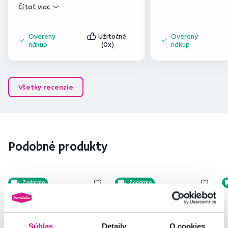
zelena. Nie je ako na obrazku. A bolo
Čítať viac
toto dobre prekvapenie
Overený
Užitočné
Overený
nákup
(0x)
nákup
Všetky recenzie
Podobné produkty
Zadarmo
Zadarmo
Súhlas
Detaily
O cookies