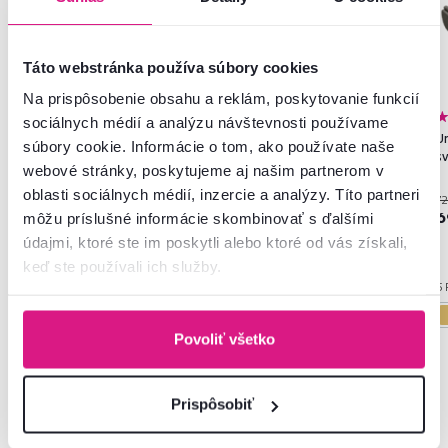
Táto webstránka používa súbory cookies
Na prispôsobenie obsahu a reklám, poskytovanie funkcií
4,7
2
5,0
1
sociálnych médií a analýzu návštevnosti používame
Rozkladacia sedacia súprava,
Univerzálna sedacia súprava,
Un
súbory cookie. Informácie o tom, ako používate naše
smaragdová, pravá, PORIMA
smaragdová, VEZAN ROH
s
webové stránky, poskytujeme aj našim partnerom v
ROH
oblasti sociálnych médií, inzercie a analýzy. Títo partneri
72
699 €
799 €
6
môžu príslušné informácie skombinovať s ďalšími
údajmi, ktoré ste im poskytli alebo ktoré od vás získali,
keď ste používali ich služby.
2 Farba - detailná, 2 Prevedenie
3 Farba - detailná
5 
Povoliť všetko
Prispôsobiť
Často kupované spolu