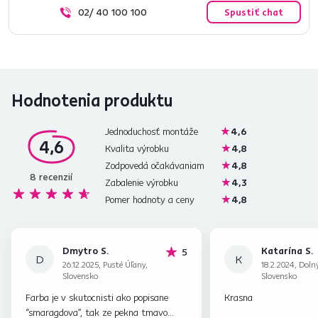
02/ 40 100 100
Spustiť chat
Hodnotenia produktu
Jednoduchosť montáže
4,6
4,6
Kvalita výrobku
4,8
Zodpovedá očakávaniam
4,8
8
recenzií
Zabalenie výrobku
4,3
Pomer hodnoty a ceny
4,8
Dmytro S.
Katarína S.
hviezdičiek
5
D
K
26.12.2025, Pusté Úľany,
18.2.2024, Doln
Slovensko
Slovensko
Farba je v skutocnisti ako popisane
Krasna
“smaragdova”, tak ze pekna tmavo