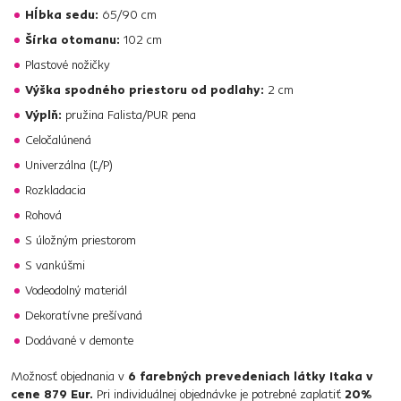
Hĺbka sedu:
65/90 cm
Šírka otomanu:
102 cm
Plastové nožičky
Výška spodného priestoru od podlahy:
2 cm
Výplň:
pružina Falista/PUR pena
Celočalúnená
Univerzálna (Ľ/P)
Rozkladacia
Rohová
S úložným priestorom
S vankúšmi
Vodeodolný materiál
Dekoratívne prešívaná
Dodávané v demonte
Možnosť objednania v
6 farebných prevedeniach látky Itaka v
cene 879 Eur.
Pri individuálnej objednávke je potrebné zaplatiť
20%