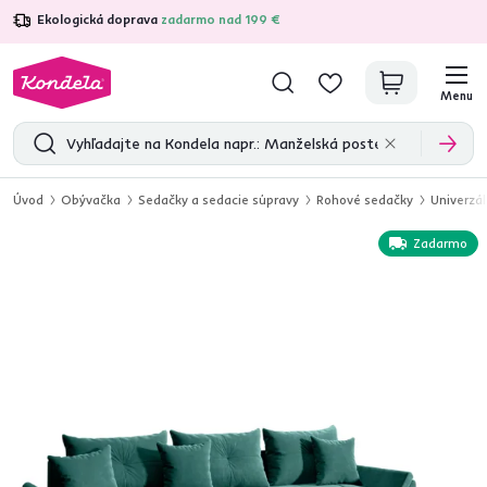
Ekologická doprava
zadarmo nad 199 €
4,7
31 211
overených produktových recenzií
Menu
Úvod
Obývačka
Sedačky a sedacie súpravy
Rohové sedačky
Univerzá
Zadarmo